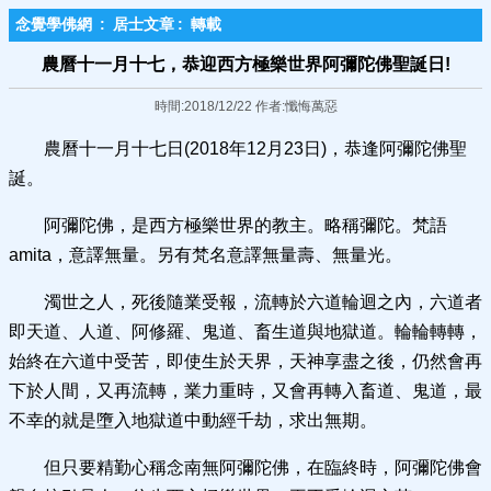
念覺學佛網
:
居士文章
:
轉載
農曆十一月十七，恭迎西方極樂世界阿彌陀佛聖誕日!
時間:2018/12/22 作者:懺悔萬惡
農曆十一月十七日(2018年12月23日)，恭逢阿彌陀佛聖
誕。
阿彌陀佛，是西方極樂世界的教主。略稱彌陀。梵語
amita，意譯無量。另有梵名意譯無量壽、無量光。
濁世之人，死後隨業受報，流轉於六道輪迴之內，六道者
即天道、人道、阿修羅、鬼道、畜生道與地獄道。輪輪轉轉，
始終在六道中受苦，即使生於天界，天神享盡之後，仍然會再
下於人間，又再流轉，業力重時，又會再轉入畜道、鬼道，最
不幸的就是墮入地獄道中動經千劫，求出無期。
但只要精勤心稱念南無阿彌陀佛，在臨終時，阿彌陀佛會