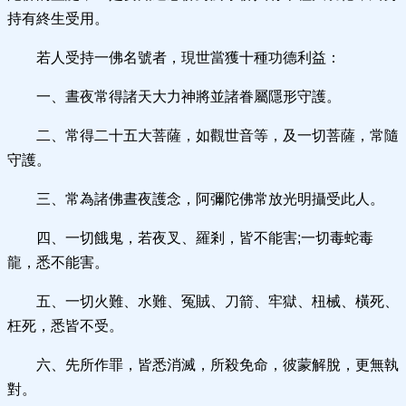
持有終生受用。
若人受持一佛名號者，現世當獲十種功德利益：
一、晝夜常得諸天大力神將並諸眷屬隱形守護。
二、常得二十五大菩薩，如觀世音等，及一切菩薩，常隨
守護。
三、常為諸佛晝夜護念，阿彌陀佛常放光明攝受此人。
四、一切餓鬼，若夜叉、羅剎，皆不能害;一切毒蛇毒
龍，悉不能害。
五、一切火難、水難、冤賊、刀箭、牢獄、杻械、橫死、
枉死，悉皆不受。
六、先所作罪，皆悉消滅，所殺免命，彼蒙解脫，更無執
對。