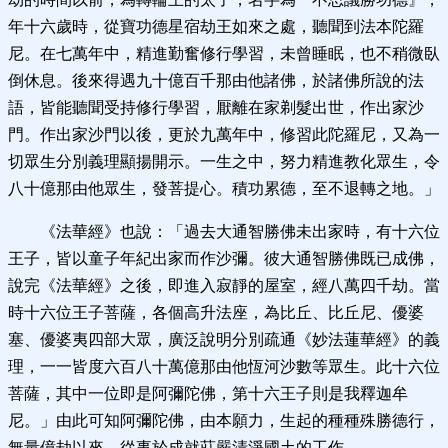
年十六歲時，從寶功德星宿劫王如來之處，聽聞到法本陀羅
尼。在七萬年中，精進勤奮修行學習，未曾睡眠，也不稍微臥
倒休息。後來得遇九十億百千那由他諸佛，於諸佛所說的法
語，皆能聽聞受持修行學習，厭離在家剃髮出世，作出家沙
門。作出家沙門以後，更於九萬年中，修習此陀羅尼，又為一
切眾生分別義理顯揚開示。一生之中，努力精進教化眾生，令
八十億那由他眾生，發菩提心。積功累德，至不退轉之地。」
《法華經》也說：「過去大通智勝佛未出家時，有十六位
王子，皆以童子年紀出家而作沙彌。彼大通智勝佛既已成佛，
說完《法華經》之後，即進入寂靜的屋室，經八萬四千劫。當
時十六位王子菩薩，各個高升法座，為比丘、比丘尼、優婆
塞、優婆夷四部大眾，廣泛說明分別疏通《妙法蓮華經》的義
理，一一皆度六百八十萬億那由他恆河沙數等眾生。此十六位
菩薩，其中一位即是阿彌陀佛，第十六王子則是我釋迦牟
尼。」由此可知阿彌陀佛，由本願力，生起的種種殊勝德行，
無量億劫以來，從事於成就莊嚴清淨國土的工作。