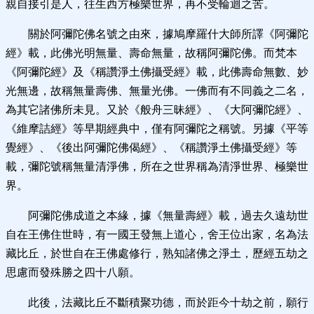
親自接引是人，往生西方極樂世界，再不受輪迴之苦。
關於阿彌陀佛名號之由來，據鳩摩羅什大師所譯《阿彌陀
經》載，此佛光明無量、壽命無量，故稱阿彌陀佛。而梵本
《阿彌陀經》及《稱讚淨土佛攝受經》載，此佛壽命無數、妙
光無邊，故稱無量壽佛、無量光佛。一佛而有不同義之二名，
為其它諸佛所未見。又於《般舟三昧經》、《大阿彌陀經》、
《維摩詰經》等早期經典中，僅有阿彌陀之稱號。另據《平等
覺經》、《後出阿彌陀佛偈經》、《稱讚淨土佛攝受經》等
載，彌陀號稱無量清淨佛，所在之世界稱為清淨世界、極樂世
界。
阿彌陀佛成道之本緣，據《無量壽經》載，過去久遠劫世
自在王佛住世時，有一國王發無上道心，舍王位出家，名為法
藏比丘，於世自在王佛處修行，熟知諸佛之淨土，歷經五劫之
思慮而發殊勝之四十八願。
此後，法藏比丘不斷積聚功德，而於距今十劫之前，願行