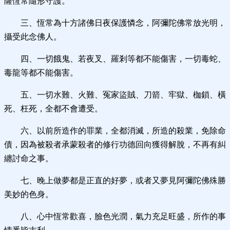
薩恆常隨形守護。
三、恆常為十方諸佛日夜保護憐念，阿彌陀佛常放光明，
攝受此念佛人。
四、一切餓鬼、若夜叉、羅剎等都不能傷害，一切毒蛇、
毒龍等都不能傷害。
五、一切水難、火難、冤家盜賊、刀箭、牢獄、枷鎖、橫
死、枉死，全都不會遭受。
六、以前所造作的罪業，全都消滅，所造的殺業，免除命
債，因為被殺者承蒙殺者的修行功德回向獲得解脫，不再有糾
纏討命之事。
七、晚上做夢都是正直的好夢，或者又夢見阿彌陀佛殊勝
美妙的色身。
八、心中恆常歡喜，臉色光潤，氣力充足旺盛，所作的事