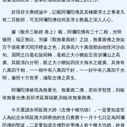
於現存大乘經論中，記載阿彌陀佛及其極樂淨土之事者凡
有二百餘部，可見阿彌陀佛信仰及淨土教義之深入人心。
據《般舟三昧經·卷上》載，阿彌陀佛有三十二相，光明
徹照，端正無比。另據《觀無量壽經》之說，無量壽佛之身如
百千億夜摩天閻浮檀金之色，其身高六十萬億那由他恆河沙由
旬。眉間之白毫右旋宛轉，毫相之大小猶如五倍須彌山之高
廣。其眼清白分明，眼之大小猶如四倍大海水之縱廣。其身有
八萬四千相，一一相中有八萬四千好，一一好中有八萬四千光
明，遍照十方世界，攝取念佛之眾生。
阿彌陀佛被視為無量光、無量壽二佛，若祈求智慧，則皈
依無量光佛;若祈求延壽福樂,則皈依無量壽佛。
今天重讀永明延壽大師《念佛十種功德》，一是要知道世
人為紀念永明延壽大師將他的生日農曆十一月十七日定為阿彌
陀佛的聖誕，二是要知道念佛對於學佛人有十種大功德，終身