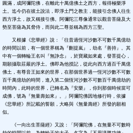
圓滿，成阿彌陀佛，在離此十萬億佛土之西方，報得極樂淨
土。迄今仍在彼土說法，即淨土門之教主，能接引念佛人往生
西方淨土，故又稱接引佛。阿彌陀三尊像通常以觀音菩薩及大
勢至菩薩為其脅侍，而與此二尊並稱為西方三聖。
又根據《悲華經》說：「往昔過恆河沙數不可數千萬億劫
的時間以前，有一個世界稱為『刪提嵐』，劫名『善持』。其
中有一個轉輪王名叫『無諍念』，於寶藏如來處，發菩提心，
期願攝取莊嚴的淨土。佛即為他授記，從此向西方過百千萬億
佛土，有尊音王如來的世界，在那個世界過一恆河沙數不可數
百千萬億劫的時間，進入第二個恆河沙數不可數百千萬億劫的
時間內，此時的世界，已轉名為『安樂』，你到那個時候當可
成佛，號為『無量壽如來』。」阿彌陀佛因地修行時，依據
《悲華經》所記載的誓願，大略與《無量壽經》所發的願相
似。
《一向出生菩薩經》又說：「阿彌陀佛，在無量不可數時
劫的時間以前，為轉輪王的太子，名字為『不思議勝功德』，