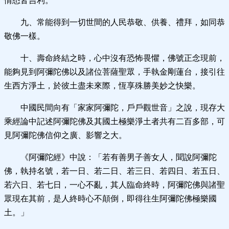
情悉皆吉利。
九、常能得到一切世間的人民恭敬、供養、禮拜，如同恭
敬佛一樣。
十、壽命終結之時，心中沒有恐怖畏懼，佛號正念現前，
能夠見到阿彌陀佛以及諸位菩薩聖眾，手執金剛蓮台，接引往
生西方淨土，於彼土盡未來際，恆享殊勝美妙之快樂。
中國民間向有「家家阿彌陀，戶戶觀世音」之說，現存大
乘經論中記述阿彌陀佛及其國土極樂淨土者共有二百多部，可
見阿彌陀佛信仰之廣、影響之大。
《阿彌陀經》中說：「若有善男子善女人，聞說阿彌陀
佛，執持名號，若一日、若二日、若三日、若四日、若五日、
若六日、若七日，一心不亂，其人臨命終時，阿彌陀佛與諸聖
眾現在其前，是人終時心不顛倒，即得往生阿彌陀佛極樂國
土。」