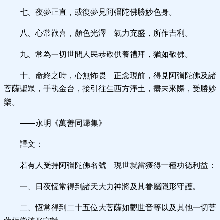
七、夜夢正直，或復夢見阿彌陀佛勝妙色身。
八、心常歡喜，顏色光澤，氣力充盛，所作吉利。
九、常為一切世間人民恭敬供養禮拜，猶如敬佛。
十、命終之時，心無怖畏，正念現前，得見阿彌陀佛及諸
菩薩聖眾，手執金台，接引往生西方淨土，盡未來際，受勝妙
樂。
——永明《萬善同歸集》
譯文：
若有人受持阿彌陀佛名號，現世就當獲得十種功德利益：
一、日夜恆常得到諸天大力神將及其眷屬隱形守護。
二、恆常得到二十五位大菩薩如觀世音等以及其他一切菩