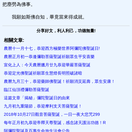
把塵勞為佛事。
我願如斯佛自知，畢竟當來得成就。
分享好文，利人利己，功德無量!
相關文章:
農曆十一月十七，恭迎西方極樂世界阿彌陀佛聖誕日!
農曆正月初一恭逢彌勒菩薩聖誕祈願眾生平安喜樂
宣化上人：今天農曆臘月廿九恭迎華嚴菩薩聖誕
恭迎定光佛聖誕祈願眾生慧燈長明照破諸暗
農曆九月三十，恭迎藥師佛聖誕！祈願消災延壽，眾生安康！
臨江仙頂禮彌勒菩薩聖誕
這篇文章「揭秘」彌陀聖誕日的由來
九月初九重陽節，恭迎摩利支天菩薩聖誕！
2018年10月27日觀音菩薩聖誕，一日一夜大悲咒299
每年正月初九恭迎帝釋天尊聖誕，感念諸天護法功德！R
阿彌陀聖誕及百萬生命放生法會公告