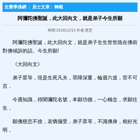
念覺學佛網
:
居士文章
:
轉載
阿彌陀佛聖誕，此大回向文，就是弟子今生所願
時間:2016/12/15 作者:慧芝
阿彌陀佛聖誕，此大回向文，就是弟子生生世世跪在佛前
對佛傾訴的話。今生所願!
《大回向文》
弟子眾等，現是生死凡夫，罪障深重，輪迴六道，苦不可
言，
今遇知識，得聞彌陀名號，本願功德，一心稱念，求願往
生，
願佛慈悲不捨，哀憐攝受，弟子眾等，不識佛身，相好光
明，