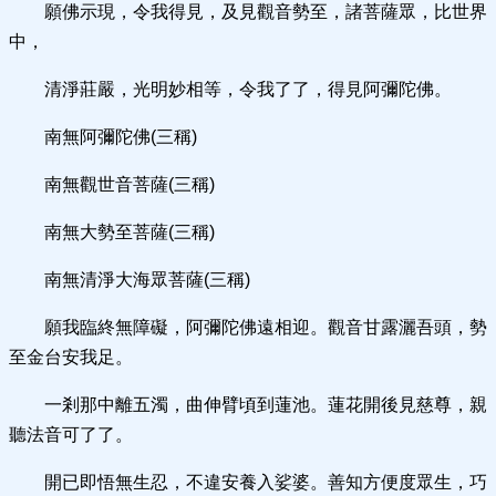
願佛示現，令我得見，及見觀音勢至，諸菩薩眾，比世界
中，
清淨莊嚴，光明妙相等，令我了了，得見阿彌陀佛。
南無阿彌陀佛(三稱)
南無觀世音菩薩(三稱)
南無大勢至菩薩(三稱)
南無清淨大海眾菩薩(三稱)
願我臨終無障礙，阿彌陀佛遠相迎。觀音甘露灑吾頭，勢
至金台安我足。
一剎那中離五濁，曲伸臂頃到蓮池。蓮花開後見慈尊，親
聽法音可了了。
開已即悟無生忍，不違安養入娑婆。善知方便度眾生，巧