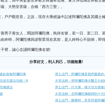
界教主，與中央娑婆世界教主釋迦牟尼佛、東方淨琉璃世界教主藥
菩薩、大勢至菩薩，合稱「西方三聖」。
陀，戶戶觀世音」之說，現存大乘經論中記述阿彌陀佛及其國土
。
有善男子善女人，聞說阿彌陀佛，執持名號，若一日、若二日、
臨命終時，阿彌陀佛與諸聖眾現在其前，是人終時心不顛倒，即
子裡，誠心念誦阿彌陀佛名號!
分享好文，利人利己，功德無量!
過於南無阿彌陀佛
淨土法門：阿彌陀佛是我們最親的
念諸天護法功德！R
大安法師：把阿彌陀佛大醫王介紹給
陀佛講法
淨土法門：行大善、積大功大德無
號
大安法師：念阿彌陀佛能得到十方
淨土法門：睡覺時，常常想著阿彌