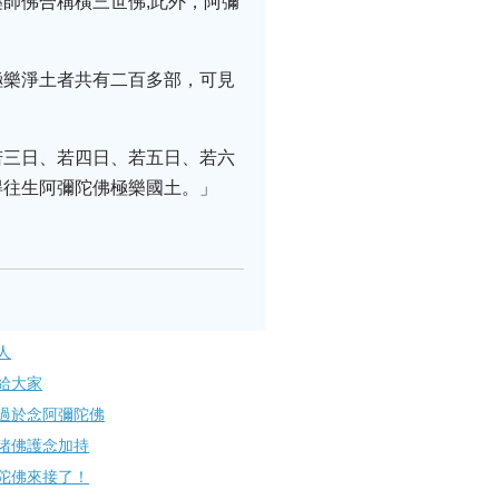
師佛合稱橫三世佛;此外，阿彌
極樂淨土者共有二百多部，可見
若三日、若四日、若五日、若六
得往生阿彌陀佛極樂國土。」
人
大家​
過於念阿彌陀佛
諸佛護念加持
陀佛來接了！