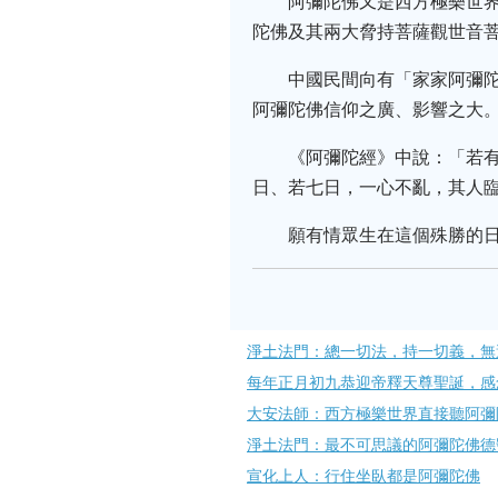
阿彌陀佛又是西方極樂世
陀佛及其兩大脅持菩薩觀世音
中國民間向有「家家阿彌
阿彌陀佛信仰之廣、影響之大
《阿彌陀經》中說：「若
日、若七日，一心不亂，其人
願有情眾生在這個殊勝的日
淨土法門：總一切法，持一切義，無
每年正月初九恭迎帝釋天尊聖誕，感
大安法師：西方極樂世界直接聽阿彌
淨土法門：最不可思議的阿彌陀佛德
宣化上人：行住坐臥都是阿彌陀佛