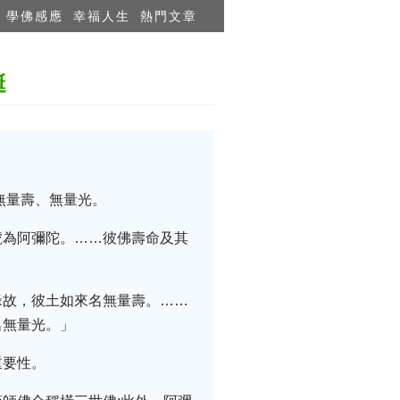
學佛感應
幸福人生
熱門文章
誕
無量壽、無量光。
號為阿彌陀。……彼佛壽命及其
緣故，彼土如來名無量壽。……
名無量光。」
重要性。