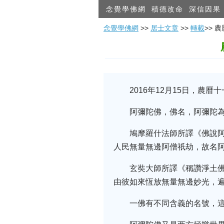
念覺學佛網
積德改命
深信因果
念覺學佛網
>>
居士文章
>>
轉載
>>
2016年12月15日，農
阿彌陀佛，佛名，阿彌陀為
鳩摩羅什法師所譯《佛說
人民無量無邊阿僧祇劫，故名
玄奘大師所譯《稱讚淨土
由彼如來恆放無量無邊妙光，
一佛有不同含義的名號，