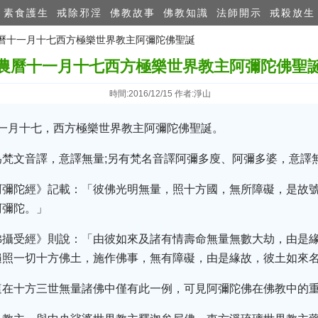
素食護生
戒除邪淫
佛教故事
佛教知識
法師開示
戒殺放生
 農曆十一月十七西方極樂世界教主阿彌陀佛聖誕
農曆十一月十七西方極樂世界教主阿彌陀佛聖
時間:2016/12/15 作者:淨山
曆十一月十七，西方極樂世界教主阿彌陀佛聖誕。
梵文音譯，意譯無量;另有梵名音譯阿彌多廋、阿彌多婆，意譯
阿彌陀經》記載：「彼佛光明無量，照十方國，無所障礙，是故
阿彌陀。」
佛攝受經》則說：「由彼如來及諸有情壽命無量無數大劫，由是
遍照一切十方佛土，施作佛事，無有障礙，由是緣故，彼土如來
這在十方三世無量諸佛中僅有此一例，可見阿彌陀佛在佛教中的