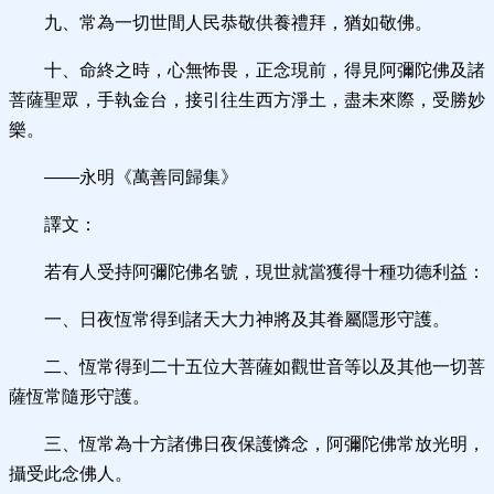
九、常為一切世間人民恭敬供養禮拜，猶如敬佛。
十、命終之時，心無怖畏，正念現前，得見阿彌陀佛及諸
菩薩聖眾，手執金台，接引往生西方淨土，盡未來際，受勝妙
樂。
——永明《萬善同歸集》
譯文：
若有人受持阿彌陀佛名號，現世就當獲得十種功德利益：
一、日夜恆常得到諸天大力神將及其眷屬隱形守護。
二、恆常得到二十五位大菩薩如觀世音等以及其他一切菩
薩恆常隨形守護。
三、恆常為十方諸佛日夜保護憐念，阿彌陀佛常放光明，
攝受此念佛人。