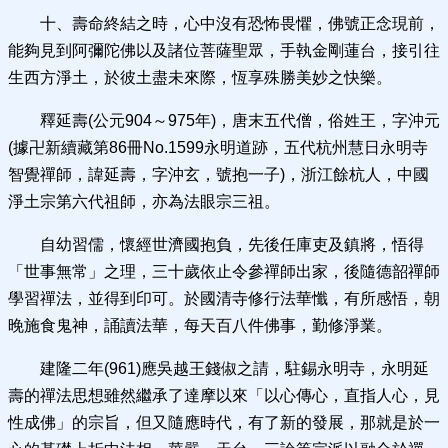
十、壽命終結之時，心中沒有恐怖畏懼，佛號正念現前，
能夠見到阿彌陀佛以及諸位菩薩聖眾，手執金剛蓮台，接引往
生西方淨土，於彼土盡未來際，恆享殊勝美妙之快樂。
釋延壽(公元904～975年)，唐末五代僧，俗姓王，字沖元
(據卍新續藏第86冊No.1599永明道跡，五代杭州慧日永明寺
智覺禪師，諱延壽，字沖玄，號抱一子)，浙江餘杭人，中國
淨土宗第六代祖師，亦為法眼宗三祖。
自幼習儒，懷經世濟國抱負，先後任庫吏及鎮將，悟得
「世事無常」之理，三十歲依止令參禪師出家，後隨德韶禪師
學習禪法，並得到印可。於國清寺修行法華懺，有所感悟，朝
晚施食鬼神，誦讀法華，每天百八件佛事，勤修淨業。
建隆二年(961)應吳越王錢俶之請，駐錫永明寺，永明延
壽的禪法思想雖然繼承了達摩以來「以心傳心，直指人心，見
性成佛」的宗旨，但又隨應時代，有了新的發展，那就是於一