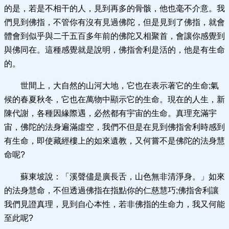
的是，若是不相干的人，見到再多的骨骸，他也毫不介意。我
們見到佛指，不管你有沒有見過佛陀，但是見到了佛指，就會
體會到似乎與二千五百多年前的佛陀又相聚首，會讓你感覺到
與佛同在。這種感覺就是說明，佛指舍利是活的，他是有生命
的。
世間上，大自然的山河大地，它也在表示著它的生命;氣
候的春夏秋冬，它也在萬物中顯示它的生命。現在的人生，新
陳代謝，各種因緣際遇，必然都有宇宙的生命。真理充滿宇
宙，佛陀的法身遍滿虛空，我們不但是在見到佛指舍利時感到
有生命，即使藏經樓上的如來遺教，又何嘗不是佛陀的法身慧
命呢?
蘇東坡說：「溪聲儘是廣長舌，山色無非清淨身。」如來
的法身慧命，不但透過佛指在指點你的仁慈慧巧;佛指舍利讓
我們見證真理，見到自心本性，若非佛指的生命力，我又何能
至此呢?