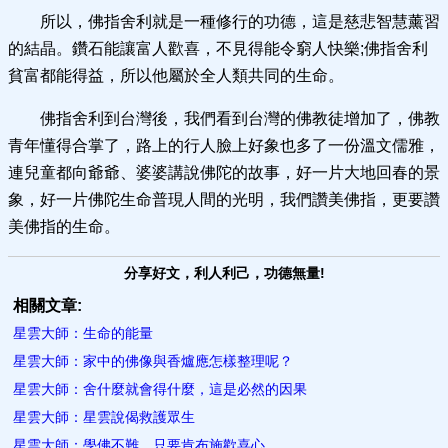
所以，佛指舍利就是一種修行的功德，這是慈悲智慧薰習
的結晶。鑽石能讓富人歡喜，不見得能令窮人快樂;佛指舍利
貧富都能得益，所以他屬於全人類共同的生命。
佛指舍利到台灣後，我們看到台灣的佛教徒增加了，佛教
青年懂得合掌了，路上的行人臉上好象也多了一份溫文儒雅，
連兒童都向爺爺、婆婆講說佛陀的故事，好一片大地回春的景
象，好一片佛陀生命普現人間的光明，我們讚美佛指，更要讚
美佛指的生命。
分享好文，利人利己，功德無量!
相關文章:
星雲大師：生命的能量
星雲大師：家中的佛像與香爐應怎樣整理呢？
星雲大師：舍什麼就會得什麼，這是必然的因果
星雲大師：星雲說偈救護眾生
星雲大師：學佛不難，​只要肯布施歡喜心