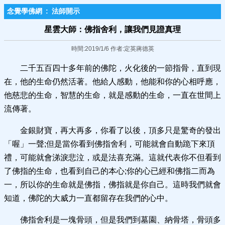
念覺學佛網
:
法師開示
星雲大師：佛指舍利，讓我們見證真理​
時間:2019/1/6 作者:定英蔣德英
二千五百四十多年前的佛陀，火化後的一節指骨，直到現
在，他的生命仍然活著。他給人感動，他能和你的心相呼應，
他慈悲的生命，智慧的生命，就是感動的生命，一直在世間上
流傳著。
金銀財寶，再大再多，你看了以後，頂多只是驚奇的發出
「喔」一聲;但是當你看到佛指舍利，可能就會自動跪下來頂
禮，可能就會涕淚悲泣，或是法喜充滿。這就代表你不但看到
了佛指的生命，也看到自己的本心;你的心已經和佛指二而為
一，所以你的生命就是佛指，佛指就是你自己。這時我們就會
知道，佛陀的大威力一直都留存在我們的心中。
佛指舍利是一塊骨頭，但是我們到墓園、納骨塔，骨頭多