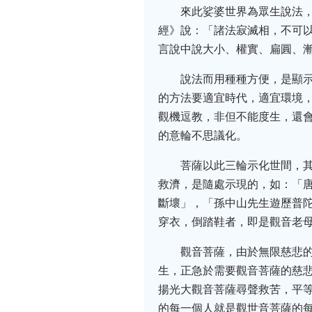
來此娑婆世界為眾生說法
經》說：「諸法寂滅相，不可
言說中說大小、權實、扁圓、
說法而用種種方便，是顯
的方法要適宜時代，適宜環境
觀機逗教，非但不能度生，還
的意輪不思議化。
菩薩以此三輪示化世間，
救濟，是隨處示現的，如：「
斷壞」，「孫中山先生遊歷普
穿衣，倒踏鞋者，即是觀音老
觀音菩薩，由於無限慈悲
生，正急於需要觀音菩薩的慈
揚光大觀音菩薩尋聲救苦，平等
的每一個人就是觀世音菩薩的