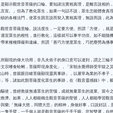
，是顯示觀世音菩薩的口輪。要知諸法實相真理，是離言說相的
以言宣。」但為了教化眾生，如果一句話不說，眾生怎能體會真理
漸頓的各種法門，使眾生因言說而契入實相真理，無說而說，此
示觀世音菩薩意輪。說法度生，一定要方便。所謂「方便」，就
，適宜眾生的根性，進行教化，這樣就可以事半功倍。如不能隨
會帶來種種障礙和違緣。所謂「善巧方便度眾生，巧把塵勞為佛
其所顯現的偉大功用，非凡夫俗子的身口意可以達到，謂之三輪
唐文宗嗜食蛤蜊，菩薩即現身度化」，「宋朝永覺禪師受牢獄之
陀山時，曾親眼目睹菩薩顯現靈異事跡」，以屠宰為業的不孝子
母」等，諸如此類菩薩度化眾生的事跡，在《觀音靈感錄》中，
的驅使，曾經救拔無邊眾生的苦惱，成就無量眾生的道業。當今
悲救濟。如果，人人都能稱念觀音菩薩的聖號，人人都能學習觀
與樂;「無緣大慈，同體大悲」的精神，身做好事，口說好話，
每一隻手臂，一千個人就是觀音菩薩的千手千眼。悲智雙運，自