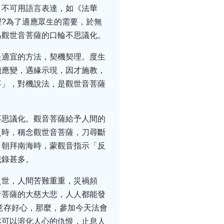
，不可用語言表達，如《法華
?為了適應眾生的需要，於無
為觀世音菩薩的口輪不思議化。
是適宜的方法，契機契理。度生
機應變，遇緣示現，因才施教，
事」，對機說法，是觀世音菩薩
不思議化。觀音菩薩給予人間的
災時，稱念觀世音菩薩，刀尋斷
，朝拜南海時，蒙觀音指示「反
載錄甚多。
之世，人間苦難重重，災禍頻
音菩薩的大慈大悲，人人都能發
意存好心，那麼，參加今天法會
然可以溶化人心的仇恨，止息人