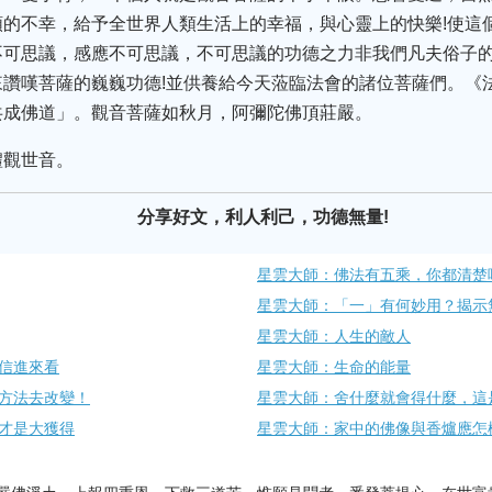
的不幸，給予全世界人類生活上的幸福，與心靈上的快樂!使這
可思議，感應不可思議，不可思議的功德之力非我們凡夫俗子的
讚嘆菩薩的巍巍功德!並供養給今天蒞臨法會的諸位菩薩們。《
共成佛道」。觀音菩薩如秋月，阿彌陀佛頂莊嚴。
禮觀世音。
分享好文，利人利己，功德無量!
星雲大師：佛法有五乘，你​都清楚
星雲大師：「一」有何妙用？揭示
星雲大師：人生的敵人
信進來看
星雲大師：生命的能量
方法去改變！
星雲大師：舍什麼就會得什麼，這
才是大獲得
星雲大師：家中的佛像與香爐應怎