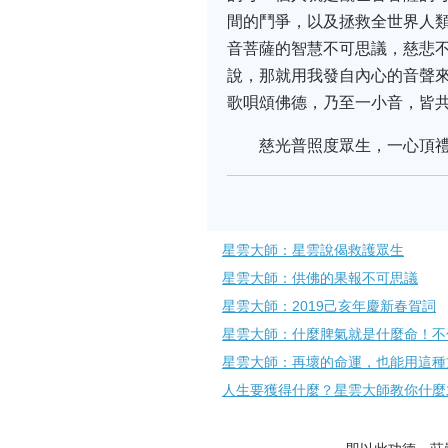
間的鬥爭，以及拯救全世界人類
音菩薩的智慧不可思議，慈悲不
說，那就用我發自內心的音聲來
歌唄頌佛德，乃至一小音，皆
慈光普照度眾生，一心頂
星雲大師：星雲說偈救護眾生
星雲大師：供佛的果報不可思議
星雲大師：2019己亥年慶新春賀詞
星雲大師：什麼脾氣就是什麼命！不
星雲大師：再壞的命運，也能用這種
人生要獲得什麼？星雲大師教你什麼