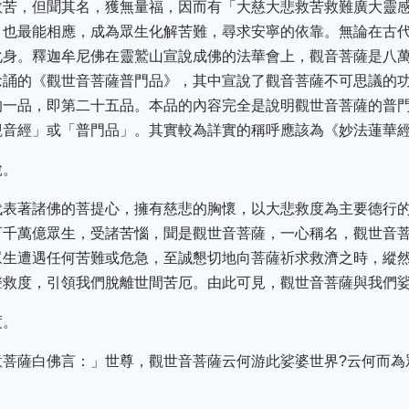
救苦，但聞其名，獲無量福，因而有「大慈大悲救苦救難廣大靈
，也最能相應，成為眾生化解苦難，尋求安寧的依靠。無論在古
化身。釋迦牟尼佛在靈鷲山宣說成佛的法華會上，觀音菩薩是八
念誦的《觀世音菩薩普門品》，其中宣說了觀音菩薩不可思議的
的一品，即第二十五品。本品的內容完全是說明觀世音菩薩的普
觀音經」或「普門品」。其實較為詳實的稱呼應該為《妙法蓮華
脫。
代表著諸佛的菩提心，擁有慈悲的胸懷，以大悲救度為主要德行
百千萬億眾生，受諸苦惱，聞是觀世音菩薩，一心稱名，觀世音
眾生遭遇任何苦難或危急，至誠懇切地向菩薩祈求救濟之時，縱
聲救度，引領我們脫離世間苦厄。由此可見，觀世音菩薩與我們
度。
菩薩白佛言：」世尊，觀世音菩薩云何游此娑婆世界?云何而為