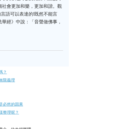
個社會更加和樂，更加和諧。觀
言語可以表達的!既然不能言
法華經》中說：「音聲做佛事，
嗎？
無限義理
是必然的因果
樣整理呢？