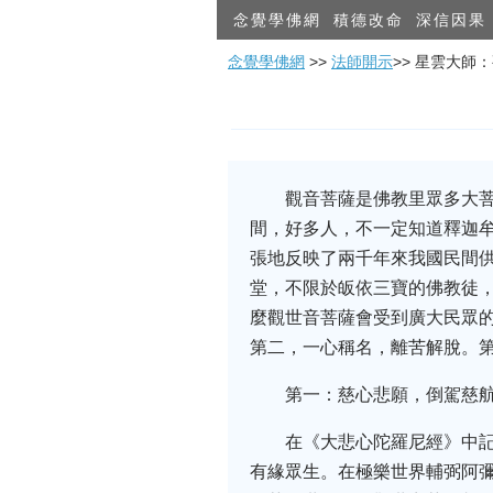
念覺學佛網
積德改命
深信因果
念覺學佛網
>>
法師開示
>> 星雲大師
觀音菩薩是佛教里眾多大
間，好多人，不一定知道釋迦
張地反映了兩千年來我國民間
堂，不限於皈依三寶的佛教徒
麼觀世音菩薩會受到廣大民眾
第二，一心稱名，離苦解脫。
第一：慈心悲願，倒駕慈
在《大悲心陀羅尼經》中
有緣眾生。在極樂世界輔弼阿