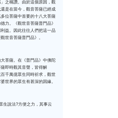
感」之稱讚。由於這個原因，觀
代還是在當今，觀音菩薩已經成
萬多位菩薩中首要的十八大菩薩
功德力。《觀世音菩薩普門品》
門利益。因此往往人們把這一品
經觀世音菩薩普門品》。
的大菩薩。在《普門品》中佛陀
菩薩即時觀其音聲，皆得解
然百千萬億眾生同時祈求，觀世
娑婆世界的眾生有甚深的因緣。
眾生說法?方便之力，其事云