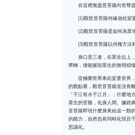
在這裡無盡意菩薩向世尊
(1)觀世音菩薩何緣游此
(2)觀世音菩薩是如何為
(3)觀世音菩薩以何種方
身口意三者，在眾生位上
齊轉，便能摧毀眾生的無明煩惱
從極樂世界來此娑婆世界
的觀點看，觀世音菩薩並沒有
「千江有水千江月」，什麼地
眾生的苦難，化身人間。據經
音菩薩即現什麼身來給這一類
的能力，自然也有同時化現百
思議化。