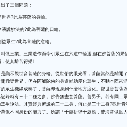
提出了三個問題：
娑婆世界?此為菩薩的身輪。
眾生演說妙法的?此為菩薩的口輪。
法利益眾生?此為菩薩的意輪。
，叫做三業。三業造作而牽引眾生在六道中輪迴;但在佛菩薩的果
，使其離苦得樂!
，是顯示觀世音菩薩的身輪。從世俗的眼光看，菩薩當然是離開
離開極樂世界，仍在阿彌陀佛的身邊輔助度化眾生，不動本際來
方的眾生機緣成熟了，菩薩即現身到什麼地方度化。觀世音菩薩
典記錄就有三十二種之多。佛告無盡意菩薩。善男子。若有國土
的眾生說法。其實經典所說的三十二身，何止是三十二身?觀世音
千萬億不同身份的能力了。所謂「千處祈求千處應，苦海常做度