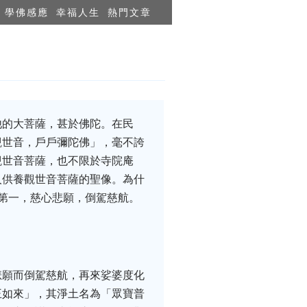
學佛感應
幸福人生
熱門文章
他的大菩薩，甚於佛陀。在民
觀世音，戶戶彌陀佛」，毫不誇
觀世音菩薩，也不限於寺院庵
人供養觀世音菩薩的聖像。為什
第一，慈心悲願，倒駕慈航。
悲願而倒駕慈航，再來娑婆度化
王如來」，其淨土名為「眾寶普