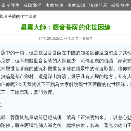
素食護生
戒除邪淫
佛教故事
佛教知識
法師開示
戒殺放生
：觀音菩薩的​化世因緣
星雲大師：觀音菩薩的​化世因緣
時間:2019/2/11 作者:定英～蔣德英
菩薩中的一員，但是觀世音菩薩在中國的知名度卻遠遠超過了其
牟尼佛，但不知觀世音菩薩的人卻很少，流傳甚廣的俗語「家家
供奉觀世音菩薩的盛況和觀世音菩薩在信眾中的深遠影響。信仰
，無論是都市鄉村、還是深山海濱，幾乎凡有人煙的地方，都有
的信仰呢?今天我就以下三點為大家解說觀世音菩薩的化世因緣：
第三，三輪示現，普門救度。
航。
記載，菩薩於無量劫前已經成佛，號為「正法明如來」，以慈心
彌陀佛，將在阿彌陀佛入滅之後，繼承佛位，名為「普光功德山