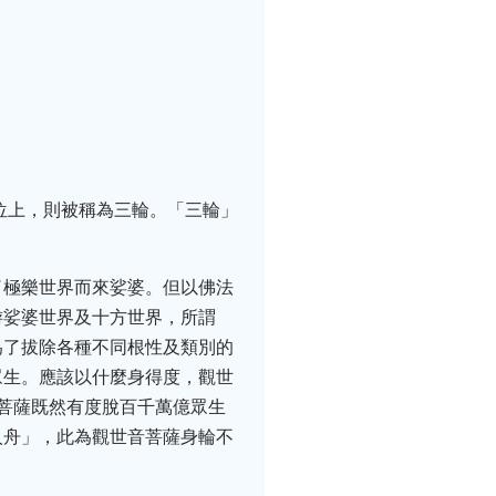
位上，則被稱為三輪。「三輪」
了極樂世界而來娑婆。但以佛法
游娑婆世界及十方世界，所謂
為了拔除各種不同根性及類別的
眾生。應該以什麼身得度，觀世
菩薩既然有度脫百千萬億眾生
人舟」，此為觀世音菩薩身輪不