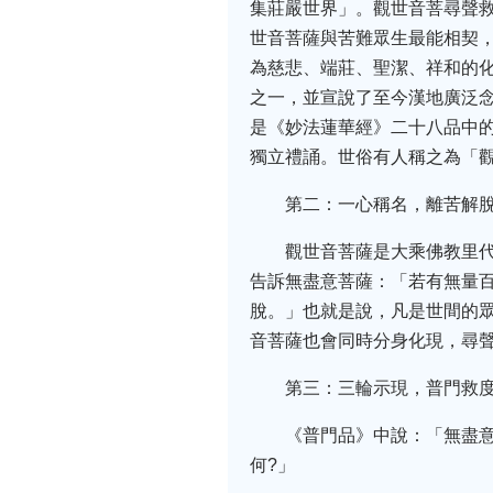
集莊嚴世界」。觀世音菩尋聲
世音菩薩與苦難眾生最能相契
為慈悲、端莊、聖潔、祥和的
之一，並宣說了至今漢地廣泛
是《妙法蓮華經》二十八品中
獨立禮誦。世俗有人稱之為「
第二：一心稱名，離苦解
觀世音菩薩是大乘佛教里
告訴無盡意菩薩：「若有無量
脫。」也就是說，凡是世間的
音菩薩也會同時分身化現，尋
第三：三輪示現，普門救
《普門品》中說：「無盡意
何?」