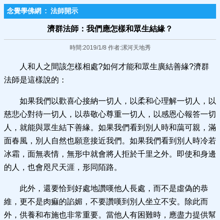
念覺學佛網
:
法師開示
濟群法師：我們應怎樣和眾生結緣？
時間:2019/1/8 作者:漯河天地秀
人和人之間該怎樣相處?如何才能和眾生廣結善緣?濟群
法師是這樣說的：
如果我們以歡喜心接納一切人，以柔和心理解一切人，以
慈悲心對待一切人，以恭敬心尊重一切人，以感恩心報答一切
人，就能與眾生結下善緣。如果我們看到別人時和藹可親，滿
面春風，別人自然也願意接近我們。如果我們看到別人時冷若
冰霜，面無表情，無形中就會將人拒於千里之外。即使和身邊
的人，也會咫尺天涯，形同陌路。
此外，還要恰到好處地讚嘆他人長處，而不是虛偽的恭
維，更不是肉痲的諂媚，不要讚嘆到別人坐立不安。除此而
外，供養和布施也非常重要。當他人有困難時，應盡力提供幫