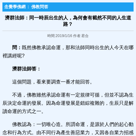
念覺學佛網
:
佛教問答
濟群法師：同一時辰出生的人，為何會有截然不同的人生道
路？
時間:2019/1/16 作者:君合
問：
既然佛教承認命運，那和法師同時出生的人今天在哪
裡講經呢?
濟群法師答：
這個問題，看來要調查一番才能回答。
不過，佛教雖然承認命運有一定規律可循，但並不認為生
辰決定命運的發展。因為命運發展是錯綜複雜的，生辰只是解
讀命運的方式之一。
佛教認為：一切唯心造。所謂命運，是源於人們的起心動
念和行為方式。由不同行為產生善惡業力，又因各自業力招感