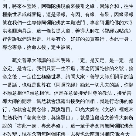
因，將來在臨終，阿彌陀佛現前來接引之緣，因緣合和，往生
極樂世界成就菩提，這是果報。有因、有緣、有果，因緣果報
就在我們一生專修阿彌陀佛的本願法門，專念阿彌陀佛的六字
洪名圓滿具足。這一條菩提大道，善導大師在《觀經四帖疏》
裡告訴我們這麼走。只要有心，好好的如實奉行，盡此一身，
專念專修，捨命以後，定生彼國。
疏文善導大師講的非常明確，「定」是安定、是一定、是
必定、是肯定。我們只要一生不退，專念阿彌陀佛的名號，捨
命之後，一定往生極樂世界。請問大家：善導大師所開示的這
一番話，也就是世尊在《阿彌陀經》勸勉一切凡夫的話，你願
不願意相信?願意相信。信是在意業接受世尊的教法，接受善
導大師的開示，當然就會流露出接受的信相，就是行念佛的修
行，你就會老實念佛，莫換題目。印光大師在《文鈔》裡經常
勸勉我們「老實念佛，莫換題目」，就是這段疏文善導大師所
說的「盡此一身，專念專修」。這一輩子專念南無阿彌陀佛永
不改變，現在念南無阿彌陀佛，以後也念南無阿彌陀佛;今天