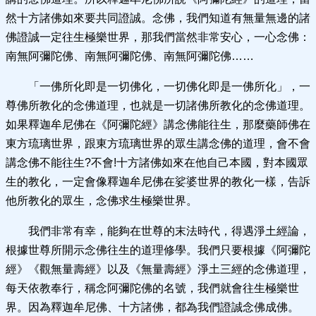
然十方諸佛如來要共同證誠。念佛，我們知道有無量無邊的諸
佛證誠一定往生極樂世界，那我們當然非常安心，一心念佛：
南無阿彌陀佛、南無阿彌陀佛、南無阿彌陀佛……
「一佛所化即是一切佛化，一切佛化即是一佛所化」，一
尊佛所教化的念佛道理，也就是一切諸佛所教化的念佛道理。
如果釋迦牟尼佛在《阿彌陀經》講念佛能往生，那麼藥師佛在
東方琉璃世界，跟東方琉璃世界的眾生講念佛的道理，會不會
講念佛不能往生?不會!十方諸佛如來在他自己本國，對本國眾
生的教化，一定會像釋迦牟尼佛在娑婆世界的教化一樣，告訴
他所教化的眾生，念佛求生極樂世界。
我們非常有幸，能夠在世尊的末法時代，得遇淨土經論，
根據世尊所開示念佛往生的道理修學。我們只要根據《阿彌陀
經》《觀無量壽經》以及《無量壽經》淨土三經的念佛道理，
每天依教奉行，稱念阿彌陀佛的名號，我們就會往生極樂世
界。因為釋迦牟尼佛、十方諸佛，都為我們證誠念佛成佛。