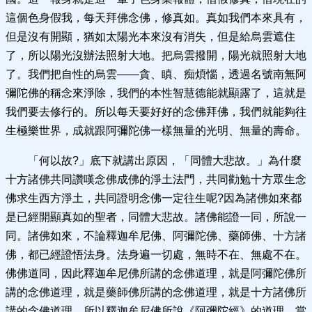
這個色身假我，每天拜佛念佛，修真如。真如我們本來具有，
但是沒有開顯，猶如太陽光本來沒有消失，但是給烏雲遮住
了，所以陽光沒辦法照射大地。把烏雲撥開，陽光就照射大地
了。我們把自性的烏雲——貪、瞋、痴煩惱，透過名號南無阿
彌陀佛的稱念來淨除，我們的本性智慧德能就顯露了，這就是
我們要去修行的。所以每天要好好的念佛拜佛，我們就能夠往
生極樂世界，成就跟阿彌陀佛一樣無量的光明、無量的壽命。
「何以故?」底下就講出原因，「同體大悲故。」為什麼
十方諸佛共同讚嘆念佛成佛的淨土法門，共同勸勉十方眾生念
佛求生西方淨土，共同證明念佛一定往生呢?因為諸佛如來都
是已經開顯真如的聖者，同體大悲故。諸佛能證一同，所說一
同。諸佛如來，不論釋迦牟尼佛、阿彌陀佛、藥師佛、十方諸
佛，都已經證悟法身。法身遍一切處，無時不在、無處不在。
佛佛道同，因此釋迦牟尼佛所講的念佛道理，就是阿彌陀佛所
講的念佛道理，就是藥師佛所講的念佛道理，就是十方諸佛所
講的念佛道理。所以釋迦牟尼佛所說《阿彌陀經》的道理，當