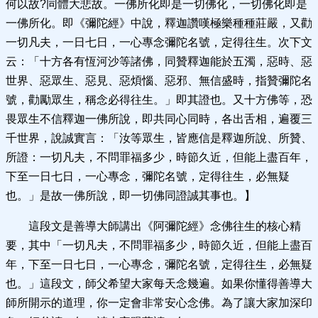
何以故?同體大悲故。一佛所化即是一切佛化，一切佛化即是
一佛所化。即《彌陀經》中說，釋迦讚嘆極樂種種莊嚴，又勸
一切凡夫，一日七日，一心專念彌陀名號，定得往生。次下文
云：「十方各有恆河沙等諸佛，同贊釋迦能於五濁，惡時、惡
世界、惡眾生、惡見、惡煩惱、惡邪、無信盛時，指贊彌陀名
號，勸勵眾生，稱念必得往生。」即其證也。又十方佛等，恐
畏眾生不信釋迦一佛所說，即共同心同時，各出舌相，遍覆三
千世界，說誠實言：「汝等眾生，皆應信是釋迦所說、所贊、
所證：一切凡夫，不問罪福多少，時節久近，但能上盡百年，
下至一日七日，一心專念，彌陀名號，定得往生，必無疑
也。」是故一佛所說，即一切佛同證誠其事也。】
這段文是善導大師講出《阿彌陀經》念佛往生的核心精
要，其中「一切凡夫，不問罪福多少，時節久近，但能上盡百
年，下至一日七日，一心專念，彌陀名號，定得往生，必無疑
也。」這段文，師父希望大家每天念幾遍。如果你懂得善導大
師所開示的道理，你一定會非常安心念佛。為了讓大家加深印