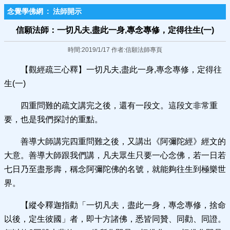
念覺學佛網
:
法師開示
信願法師：一切凡夫,盡此一身,專念專修，定得往生(一)
時間:2019/1/17 作者:信願法師專頁
【觀經疏三心釋】一切凡夫,盡此一身,專念專修，定得往
生(一)
四重問難的疏文講完之後，還有一段文。這段文非常重
要，也是我們探討的重點。
善導大師講完四重問難之後，又講出《阿彌陀經》經文的
大意。善導大師跟我們講，凡夫眾生只要一心念佛，若一日若
七日乃至盡形壽，稱念阿彌陀佛的名號，就能夠往生到極樂世
界。
【縱令釋迦指勸「一切凡夫，盡此一身，專念專修，捨命
以後，定生彼國」者，即十方諸佛，悉皆同贊、同勸、同證。