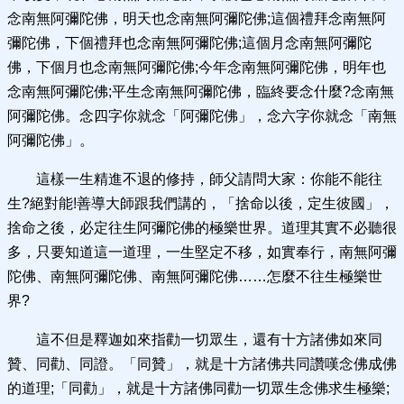
念南無阿彌陀佛，明天也念南無阿彌陀佛;這個禮拜念南無阿
彌陀佛，下個禮拜也念南無阿彌陀佛;這個月念南無阿彌陀
佛，下個月也念南無阿彌陀佛;今年念南無阿彌陀佛，明年也
念南無阿彌陀佛;平生念南無阿彌陀佛，臨終要念什麼?念南無
阿彌陀佛。念四字你就念「阿彌陀佛」，念六字你就念「南無
阿彌陀佛」。
這樣一生精進不退的修持，師父請問大家：你能不能往
生?絕對能!善導大師跟我們講的，「捨命以後，定生彼國」，
捨命之後，必定往生阿彌陀佛的極樂世界。道理其實不必聽很
多，只要知道這一道理，一生堅定不移，如實奉行，南無阿彌
陀佛、南無阿彌陀佛、南無阿彌陀佛……怎麼不往生極樂世
界?
這不但是釋迦如來指勸一切眾生，還有十方諸佛如來同
贊、同勸、同證。「同贊」，就是十方諸佛共同讚嘆念佛成佛
的道理;「同勸」，就是十方諸佛同勸一切眾生念佛求生極樂;