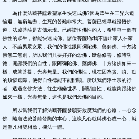
為什麼法藏菩薩希望眾生快速成佛?因為眾生在三界六道
輪迴，無窮無盡，生死的苦難非常大。菩薩已經早就證悟佛
道，法藏菩薩是古佛示現。已經證悟佛性的人，希望每一個有
佛性的眾生，都能快速成佛。諸位菩薩!你我不論出家人在家
人，不論男眾女眾，我們的佛性跟阿彌陀佛、藥師佛、十方諸
佛無二無別，所以我們只要好好的念佛，斷惡修善，修諸功
德，開顯我們的自性，跟阿彌陀佛、藥師佛、十方諸佛如來一
樣，成就菩提，光壽無量。我們的佛性，現在因為貪、瞋、痴
的煩惱遮障，使得自性德能不能開顯。所以我們淨土宗的行
者，透過念佛方法，往生極樂世界，開顯自性，就能夠跟諸佛
如來一樣，光壽無量，這也是我們念佛的目的。
所以當我們了解法藏菩薩發願要救度我們的心愿，一心念
佛，隨順法藏菩薩發願的本心，這樣凡心就與佛心成一心，就
是聖凡相契相應，機法一體。