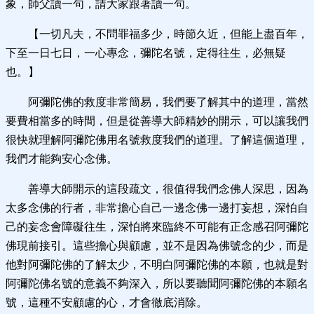
象，師父讀一句，請大家跟著讀一句。
【一切凡夫，不問罪福多少，時節久近，但能上盡百年，
下至一日七日，一心專念，彌陀名號，定得往生，必無疑
也。】
阿彌陀佛的救度非常簡易，我們要了解其中的道理，當然
要費相當多的時間，但是從善導大師精妙的開示，可以讓我們
很快就理解阿彌陀佛用名號救度我們的道理。了解這個道理，
我們才能夠安心念佛。
善導大師開示的這段疏文，很值得我們念佛人深思，因為
太多念佛的行者，非常擔心自己一邊念佛一邊打妄想，深怕自
己的妄念會障礙往生，深怕將來臨終不可能有正念感召阿彌陀
佛現前接引。這些擔心與顧慮，並不是因為佛號念的少，而是
他對阿彌陀佛的了解太少，不明白阿彌陀佛的本願，也就是對
阿彌陀佛名號的意義不夠深入，所以要聽聞阿彌陀佛的本願名
號，這種不安顧慮的心，才會徹底消除。