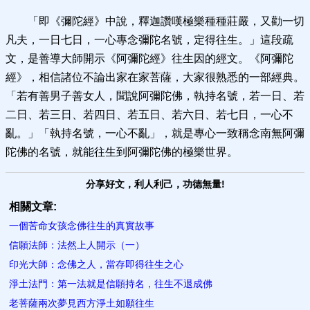
「即《彌陀經》中說，釋迦讚嘆極樂種種莊嚴，又勸一切
凡夫，一日七日，一心專念彌陀名號，定得往生。」這段疏
文，是善導大師開示《阿彌陀經》往生因的經文。《阿彌陀
經》，相信諸位不論出家在家菩薩，大家很熟悉的一部經典。
「若有善男子善女人，聞說阿彌陀佛，執持名號，若一日、若
二日、若三日、若四日、若五日、若六日、若七日，一心不
亂。」「執持名號，一心不亂」，就是專心一致稱念南無阿彌
陀佛的名號，就能往生到阿彌陀佛的極樂世界。
分享好文，利人利己，功德無量!
相關文章:
一個苦命女孩念佛往生的真實故事
信願法師：法然上人開示（一）
印光大師：念佛之人，當存即得往生之心
淨土法門：第一法就是信願持名，往生不退成佛
老菩薩兩次夢見西方淨土如願往生