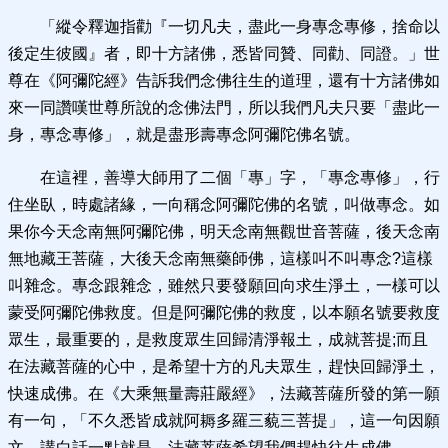
「縱令釋迦指勸『一切凡夫，盡此一身專念專修，捨命以
後定生彼國』者，即十方諸佛，悉皆同贊、同勸、同證。」世
尊在《阿彌陀經》告訴我們念佛往生的道理，還有十方諸佛如
來一同讚嘆世尊所說的念佛法門，所以我們凡夫只要「盡此一
身，專念專修」，就是盡形壽專念阿彌陀佛名號。
在這裡，善導大師用了二個「專」字，「專念專修」，行
住坐臥，時處諸緣，一向稱念阿彌陀佛的名號，叫做專念。如
果你今天念南無阿彌陀佛，明天念南無觀世音菩薩，後天念南
無地藏王菩薩，大後天念南無藥師佛，這樣叫不叫專念?這樣
叫雜念。專念跟雜念，雖然只要發願回向求生淨土，一樣可以
蒙受阿彌陀佛救度。但是阿彌陀佛的救度，以本願名號要救度
眾生，最重要的，是救度眾生回歸清淨報土，成就菩提;而且
在法藏菩薩的心中，是希望十方的凡夫眾生，趕快回歸淨土，
快速成佛。在《大乘無量壽莊嚴經》，法藏菩薩所發的第一願
有一句，「不久悉皆成就阿耨多羅三藐三菩提」，這一句因願
文，講白話一點就是，法藏菩薩希望我們趕快往生成佛。