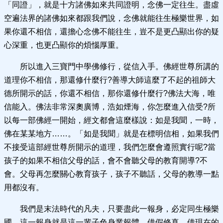
「同證」，就是十方諸佛如來共同證明，念佛一定往生。盡虛
空遍法界的諸佛如來都跟我們說，念佛就能往生極樂世界，如
果你還不相信，還擔心念佛不能往生，豈不是更凸顯出你的疑
心深重，也更凸顯你的煩惱厚重。
所以進入三寶門中學佛修行，從信入手。佛經世尊所講的
道理你不相信，那還修什麼行?善導大師這麼了不起的祖師大
德所開示的話，你還不相信，那你還修什麼行?佛法大海，唯
信能入。佛法非常深奧廣博，浩如煙海，你怎麼進入信受?所
以每一部佛經一開始，經文都會這麼樣說：如是我聞，一時，
佛在某某地方……。「如是我聞」就是在標明信相，如果我們
不接受這部經世尊所開示的道理，我們怎麼會遵照實行呢?當
孩子的如果不相信父母的話，會不會聽父母的教育開導?不
會。父母再怎麼關心教育孩子，孩子不聽話，父母的教導一點
用都沒有。
我們是末法時代的凡夫，只要盡此一報身，必定同生極樂
國。這一報身就是這一輩子色身業報體，借假修真，借現在的