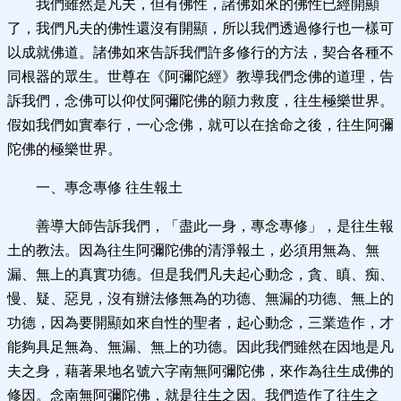
我們雖然是凡夫，但有佛性，諸佛如來的佛性已經開顯
了，我們凡夫的佛性還沒有開顯，所以我們透過修行也一樣可
以成就佛道。諸佛如來告訴我們許多修行的方法，契合各種不
同根器的眾生。世尊在《阿彌陀經》教導我們念佛的道理，告
訴我們，念佛可以仰仗阿彌陀佛的願力救度，往生極樂世界。
假如我們如實奉行，一心念佛，就可以在捨命之後，往生阿彌
陀佛的極樂世界。
一、專念專修 往生報土
善導大師告訴我們，「盡此一身，專念專修」，是往生報
土的教法。因為往生阿彌陀佛的清淨報土，必須用無為、無
漏、無上的真實功德。但是我們凡夫起心動念，貪、瞋、痴、
慢、疑、惡見，沒有辦法修無為的功德、無漏的功德、無上的
功德，因為要開顯如來自性的聖者，起心動念，三業造作，才
能夠具足無為、無漏、無上的功德。因此我們雖然在因地是凡
夫之身，藉著果地名號六字南無阿彌陀佛，來作為往生成佛的
修因。念南無阿彌陀佛，就是往生之因。我們造作了往生之