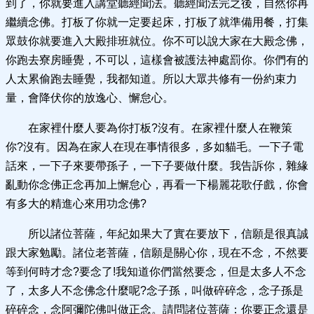
到了，你就要進入講堂聽經聞法。聽經聞法完之後，自然你再
繼續念佛。打板了你就一定要起床，打板了就準備用餐，打集
眾鼓你就要進入大殿排班就位。你不可以說大家在大殿念佛，
你跑去寮房睡覺，不可以，這樣會被護法神處罰你。你們有的
人太累偷跑去睡覺，我都知道。所以大眾共修有一份約束力
量，會降伏你的放逸心、懈怠心。
在家裡什麼人要為你打板?沒有。在家裡什麼人在鞭策
你?沒有。因為在家人在現在事情很多，多如貓毛。一下子電
話來，一下子來要帶孫子，一下子要做什麼。我告訴你，雜緣
亂動你念佛正念再加上懈怠心，再看一下楊麗花歌仔戲，你會
有多大的精進心來用功念佛?
所以諸位菩薩，年紀如果大了實在要放下，信願是很真誠
跟大家勉勵。諸位老菩薩，信願是關心你，現在不念，不然要
等到何時才念?要念了!我知道你們當然要念，但是太多人不念
了，太多人不念佛念什麼呢?念子孫，叫做碎碎念，念子孫是
碎碎念，念阿彌陀佛叫做正念。請問諸位菩薩：你要正念還是