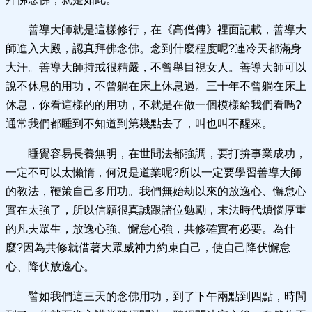
善導大師就是這樣修行，在《高僧傳》裡面記載，善導大
師進入大殿，認真拜佛念佛。念到什麼程度呢?連冷天都滿身
大汗。善導大師持戒很精嚴，不曾舉目視女人。善導大師可以
說不休息的用功，不曾躺在床上休息過。三十年不曾躺在床上
休息，你看這樣的的用功，不就是在做一個模樣給我們看嗎?
通常我們都睡到不知道到第幾點去了，叫也叫不醒來。
睡覺容易長養無明，在世間法都強調，要打拚事業成功，
一定不可以太懶惰，何況是道業呢?所以一定要學習善導大師
的教法，鞭策自己多用功。我們無始劫以來的放逸心、懈怠心
實在太強了，所以信願很真誠跟諸位勉勵，末法時代煩惱厚重
的凡夫眾生，放逸心強、懈怠心強，共修確實有必要。為什
麼?因為共修就借著大眾威神力約束自己，使自己降伏懈怠
心、降伏放逸心。
譬如我們這三天的念佛用功，到了下午兩點到四點，時間