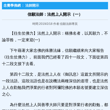
念覺學佛網
:
法師開示
信願法師：法然上人開示（一）
時間:2019/2/18 作者:信願法師專頁
【往生仗佛力】法然上人開示：稱佛名者，以其願力，不
論罪咎，一定來迎(一)
下午藉著大家念佛的殊勝法緣，信願繼續來向大家報告
《往生仗佛力》。前面我們已經看了四十一段文，下面從第四
十二段文接下去看。
第四十二段文，是法然上人在《御訊息》這篇文所開示的
一段法語。這段法語也是在說機法兩種深信的道理，也是法然
上人在勸勉我們淨業的行者對阿彌陀佛的本願名號要建立深信
之心。
為什麼法然上人與善導大師只要是對淨業行者的勸勉，都