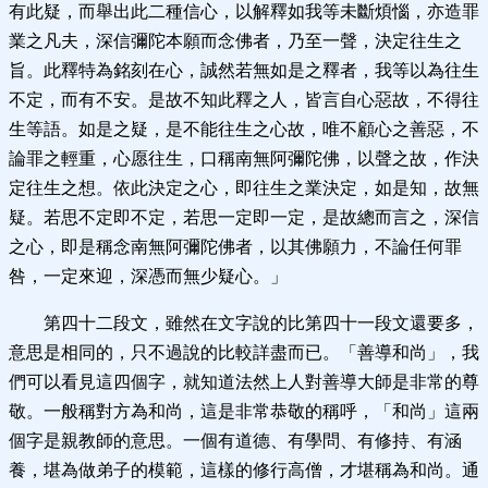
有此疑，而舉出此二種信心，以解釋如我等未斷煩惱，亦造罪
業之凡夫，深信彌陀本願而念佛者，乃至一聲，決定往生之
旨。此釋特為銘刻在心，誠然若無如是之釋者，我等以為往生
不定，而有不安。是故不知此釋之人，皆言自心惡故，不得往
生等語。如是之疑，是不能往生之心故，唯不顧心之善惡，不
論罪之輕重，心愿往生，口稱南無阿彌陀佛，以聲之故，作決
定往生之想。依此決定之心，即往生之業決定，如是知，故無
疑。若思不定即不定，若思一定即一定，是故總而言之，深信
之心，即是稱念南無阿彌陀佛者，以其佛願力，不論任何罪
咎，一定來迎，深憑而無少疑心。」
第四十二段文，雖然在文字說的比第四十一段文還要多，
意思是相同的，只不過說的比較詳盡而已。「善導和尚」，我
們可以看見這四個字，就知道法然上人對善導大師是非常的尊
敬。一般稱對方為和尚，這是非常恭敬的稱呼，「和尚」這兩
個字是親教師的意思。一個有道德、有學問、有修持、有涵
養，堪為做弟子的模範，這樣的修行高僧，才堪稱為和尚。通