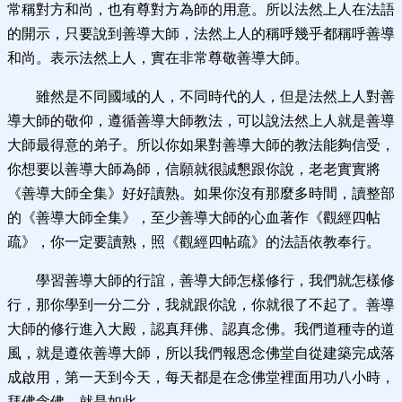
常稱對方和尚，也有尊對方為師的用意。所以法然上人在法語
的開示，只要說到善導大師，法然上人的稱呼幾乎都稱呼善導
和尚。表示法然上人，實在非常尊敬善導大師。
雖然是不同國域的人，不同時代的人，但是法然上人對善
導大師的敬仰，遵循善導大師教法，可以說法然上人就是善導
大師最得意的弟子。所以你如果對善導大師的教法能夠信受，
你想要以善導大師為師，信願就很誠懇跟你說，老老實實將
《善導大師全集》好好讀熟。如果你沒有那麼多時間，讀整部
的《善導大師全集》，至少善導大師的心血著作《觀經四帖
疏》，你一定要讀熟，照《觀經四帖疏》的法語依教奉行。
學習善導大師的行誼，善導大師怎樣修行，我們就怎樣修
行，那你學到一分二分，我就跟你說，你就很了不起了。善導
大師的修行進入大殿，認真拜佛、認真念佛。我們道種寺的道
風，就是遵依善導大師，所以我們報恩念佛堂自從建築完成落
成啟用，第一天到今天，每天都是在念佛堂裡面用功八小時，
拜佛念佛，就是如此。