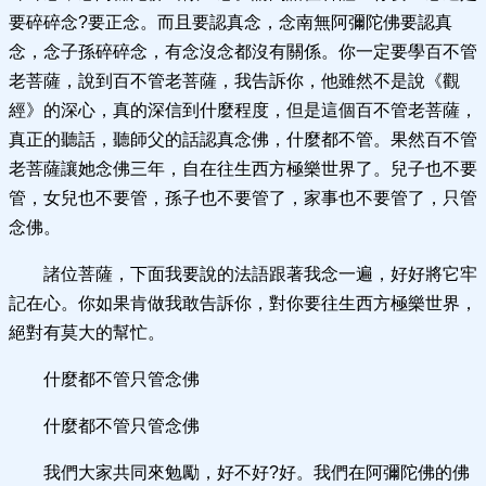
要碎碎念?要正念。而且要認真念，念南無阿彌陀佛要認真
念，念子孫碎碎念，有念沒念都沒有關係。你一定要學百不管
老菩薩，說到百不管老菩薩，我告訴你，他雖然不是說《觀
經》的深心，真的深信到什麼程度，但是這個百不管老菩薩，
真正的聽話，聽師父的話認真念佛，什麼都不管。果然百不管
老菩薩讓她念佛三年，自在往生西方極樂世界了。兒子也不要
管，女兒也不要管，孫子也不要管了，家事也不要管了，只管
念佛。
諸位菩薩，下面我要說的法語跟著我念一遍，好好將它牢
記在心。你如果肯做我敢告訴你，對你要往生西方極樂世界，
絕對有莫大的幫忙。
什麼都不管只管念佛
什麼都不管只管念佛
我們大家共同來勉勵，好不好?好。我們在阿彌陀佛的佛