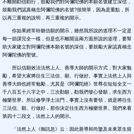
不離開勸信勸行，鼓勵我們對阿彌陀佛的本願名號建立深信，
鼓勵我們認真稱念阿彌陀佛的名號?很簡單，因為是重點，所
以再三重複的說明，再三重複的開示。
你如果經常聆聽信願的開示，雖然我所說的道理不一定是
每一節課完全一樣，但是也不離開這兩方面所說的道理，要幫
助大家建立對阿彌陀佛本願名號的深信，要鼓勵大家認真稱念
阿彌陀佛的聖號。
所以信願效法法然上人、善導大師的開示方式，對大家勉
勵，希望大家將往生三法信、願、行做好。事實上法然上人與
善導大師也經常勉勵，尤其是《阿彌陀經》世尊在短短全文一
千八百五十八字之中，三次勸願，勸我們發心發願，求生西方
極樂世界。所以修學淨土法門，事實上沒有要領，就是將往生
三法信、願、行做好，那你決定往生西方極樂世界。我們來看
第四十二段文，法然上人的開示。
「法然上人《御訊息》云：因此善導和尚鑒及未來眾生留