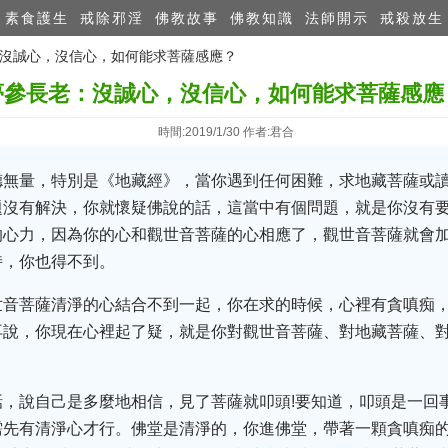
素食護生
戒除邪淫
佛教故事
佛教知識
法師開示
戒殺放生
老：沒誠心，沒信心，如何能求菩薩感應？
夢參長老：沒誠心，沒信心，如何能求菩薩感應
時間:2019/1/30 作者:君合
德無量，特別是《地藏經》，當你遇到任何困難，求地藏菩薩或
沒有解決，你就懷疑佛說的話，這當中有個問題，就是你沒有要
的心力，因為你的心和觀世音菩薩的心相應了，觀世音菩薩就會
持，你也得不到。
世音菩薩清淨的心結合不到一起，你在求的時候，心裡有貪嗔痴
說，你現在心裡起了疑，就是你對觀世音菩薩、對地藏菩薩、對
話，說自己是多麼地相信，見了菩薩就叩頭!要知道，叩頭是一回
需先有清淨心才行。佛堂是清淨的，你進佛堂，帶著一顆貪嗔痴