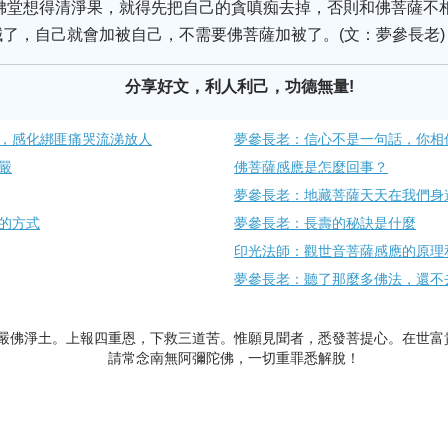
佛堂想得清淨果，就得先把自己的貪嗔痴去掉，否則和佛菩薩不
了，自己就會加被自己，不需要佛菩薩加被了。(文：夢參長老)
分享好文，利人利己，功德無量!
，感化綁匪痛哭流涕放人
夢參長老：信心不是一句話，你相
嚴
佛菩薩感應是怎麼回事？
夢參長老：地藏菩薩天天在我們​身
的方式
夢參長老：長壽的秘訣是什麼
印光法師：觀世音菩薩感應的原理和
夢參長老：聽了那麼多佛法，還不去
嚴佛淨土。上報四重恩，下救三道苦。惟願見聞者，悉發菩提心。在世富
請常念南無阿彌陀佛，一切重罪悉解脫！