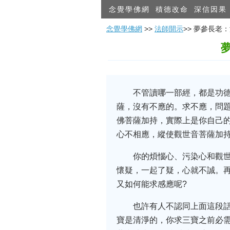
念覺學佛網
積德改命
深信因果
念覺學佛網
>>
法師開示
>> 夢參長
不管讀哪一部經，都是功
薩，沒有不應的。求不應，問題
佛菩薩加持，實際上是你自己
心不相應，縱使觀世音菩薩加
你的煩惱心、污染心和觀
懷疑，一起了疑，心就不誠。再
又如何能求感應呢?
也許有人不認同上面這段
寶是清淨的，你求三寶之前必