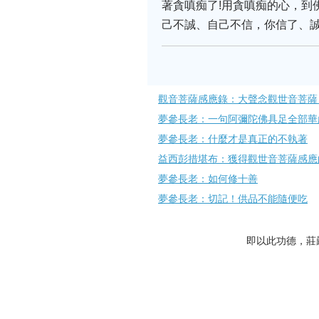
著貪嗔痴了!用貪嗔痴的心，到
己不誠、自己不信，你信了、誠
觀音菩薩感應錄：大聲念觀世音菩薩
夢參長老：一句阿彌陀佛具足全部華
夢參長老：什麼才是真正的不執著
益西彭措堪布：獲得觀世音菩薩感應
夢參長老：如何修十善
夢參長老：切記！供品不能隨便吃
即以此功德，莊