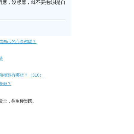
相應，沒感應，就不要抱怨!是自
信自己的心是佛嗎？
邊
種類有哪些？（310）
​做？
貴全，往生極樂國。