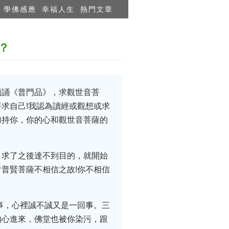
學佛感應
幸福人生
熱門文章
？
讀誦《普門品》，求觀世音菩
求自己!我認為讀經或觀想或求
加持你，你的心和觀世音菩薩的
，求了之後達不到目的，就開始
普賢菩薩不相信之故!你不相信
事，心裡誠不誠又是一回事。三
的心進來，佛堂也被你染污，跟