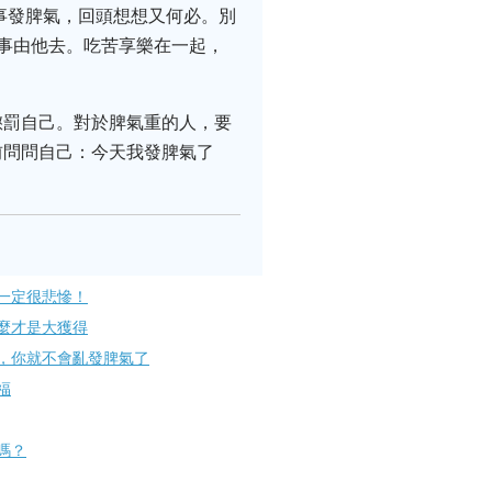
事發脾氣，回頭想想又何必。別
事由他去。吃苦享樂在一起，
懲罰自己。對於脾氣重的人，要
前問問自己：今天我發脾氣了
一定很悲慘！
麼才是大獲得
，你就不會亂發脾氣了
福
嗎？