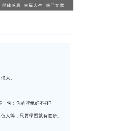
學佛感應
幸福人生
熱門文章
更強大。
答一句：你的脾氣好不好?
各色人等，只要學習就有進步。