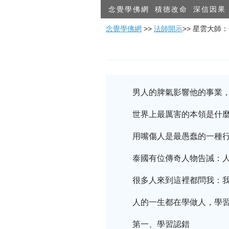
念覺學佛網
積德改命
深信因果
念覺學佛網
>>
法師開示
>> 星雲大
男人的脾氣影響他的事業，
世界上最厲害的本領是什麼
用嘴傷人是最愚蠢的一種
泰國有位傳奇人物告誡：
很多人來到這裡都問我：我
人的一生都在學做人，學
第一、學習認錯