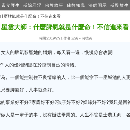
素食護生
戒除邪淫
佛教故事
佛教知識
法師開示
戒殺放生
師：什麼脾氣就是什麼命！不信進來看
星雲大師：什麼脾氣就是什麼命！不信進來看
時間:2019/2/21 作者:定英～蔣德英
女人的脾氣影響她的婚姻，每天看一遍，慢慢你會改變!
? 人的優雅關鍵在於控制自己的情緒。
行為。一個能控制住不良情緒的人，比一個能拿下一座城池的人
人只要脾氣好，凡事就會好。
的事業好不好?家庭好不好?孩子好不好?姻緣好不好?我只是回
習做人是一輩子的事，沒有辦法畢業的。人生不管是士農工商，