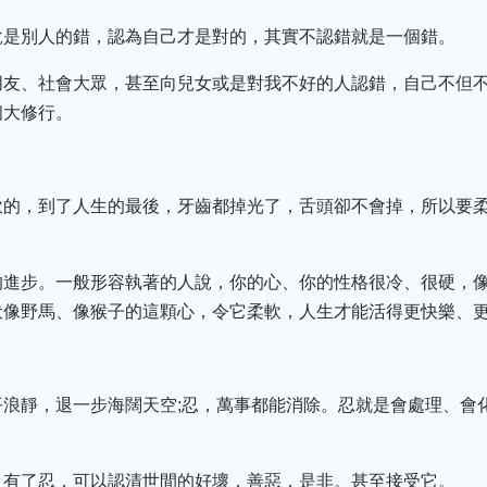
說是別人的錯，認為自己才是對的，其實不認錯就是一個錯。
朋友、社會大眾，甚至向兒女或是對我不好的人認錯，自己不但
個大修行。
軟的，到了人生的最後，牙齒都掉光了，舌頭卻不會掉，所以要
的進步。一般形容執著的人說，你的心、你的性格很冷、很硬，
伏像野馬、像猴子的這顆心，令它柔軟，人生才能活得更快樂、
平浪靜，退一步海闊天空;忍，萬事都能消除。忍就是會處理、會
，有了忍，可以認清世間的好壞，善惡，是非。甚至接受它。