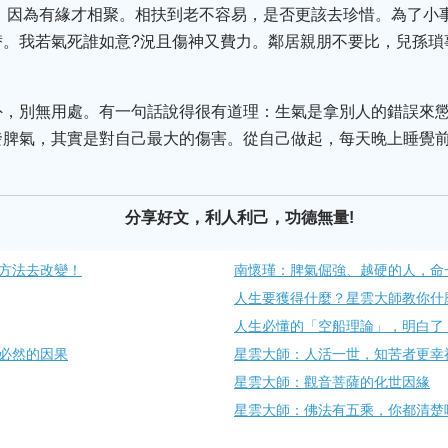
戲，因為有緣才相聚。相扶到老不容易，是否更該去珍惜。為了小
替。我若氣死誰如意?況且傷神又費力。鄰居親朋不要比，兒孫瑣
外，別無用處。有一句話說得很有道理：生氣是拿別人的錯誤來
發脾氣，其實是對自己最大的傷害。從自己做起，每天晚上睡覺
分享好文，利人利己，功德無量!
方法去改變！
南懷瑾：脾氣倔強、越硬的人，命
人生要獲得什麼？星雲大師教你什
人生必懂的「空船理論」，明白了
必然的因果
星雲大師：人活一世，知苦者更幸​
星雲大師：觀音菩薩的​化世因緣
星雲大師：佛法有五乘，你​都清楚