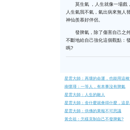
莫生氣 ，人生就像一場
人生氣我不氣，氣出病來無人
神仙羨慕好伴侶。
發脾氣，除了傷害自己之
不斷地給自己強化這個觀點：
嗎?
星雲大師：再壞的命運，也能用這種
南懷瑾：一等人，有本事沒有脾氣
星雲大師：人生的敵人
星雲大師：舍什麼就會得什麼，這是
星雲大師：供佛的果報不可思議
黃念祖：怎樣克制自己不發脾氣?