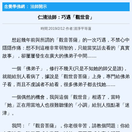
念覺學佛網
:
法師開示
仁清法師：巧遇「觀世音」​
時間:2019/2/12 作者:清淨平等蓮
想起幾年前與所謂的「觀音菩薩」的一次巧遇，不禁心中
隱隱作痛：想不到這種非常弱智的，只能當笑話去看的「真實
故事」，卻屢屢發生在廣大的佛弟子中間……
一個「佛弟子」，修行不幾天(只是不知她的師父是誰)，
就能給別人看病了，據說是「觀世音菩薩」上身，專門給佛弟
子看，而且不虔誠者不給看，很多佛弟子都去找她……
一個偶然的機會，我與這個「觀世音」相遇了，當時
「她」正在用當地人也很難聽懂的「小調」給別人指點著「迷
津」。
我問：「『觀音菩薩』，你老很辛苦，請教個問題：你給