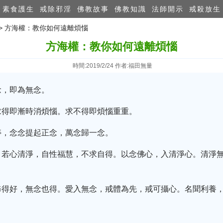
素食護生
戒除邪淫
佛教故事
佛教知識
法師開示
戒殺放生
>> 方海權：教你如何遠離煩惱
方海權：教你如何遠離煩惱
時間:2019/2/24 作者:福田無量
念，即為無念。
求得即漸時消煩惱。求不得即煩惱重重。
停，念念提起正念，萬念歸一念。
。若心清淨，自性福慧，不求自得。以念佛心，入清淨心。清淨
修得好，無念也得。愛入無念，戒體為先，戒可攝心。名聞利養