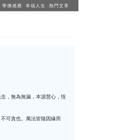
學佛感應
幸福人生
熱門文章
無念，無為無漏，本源慧心，恆
，不可貪也。萬法皆隨因緣而