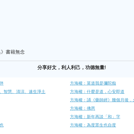
集》書籍無念
分享好文，利人利己，功德無量!
伴
方海權：莫道我是彌陀痴
、智慧、清涼、速生淨土
方海權：什麼是道，心安即道
方海權：誦《藥師經》幾個月後，
方海權：佛恩
方海權：新年再談「和」字
也
方海權：為度眾生也自度