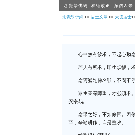
念覺學佛網
積德改命
深信因果
念覺學佛網
>>
居士文章
>>
大德居士
心中無有欲求，不起心動
若人有所求，即生煩惱，
念阿彌陀佛名號，不間不
眾生業深障重，才必須求
安樂哉。
念果之好，不如修因。因
至，辛勤耕作，自是豐收。