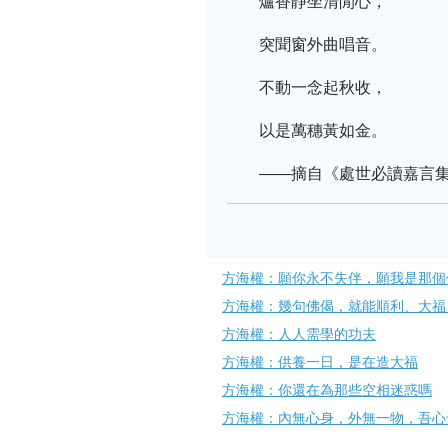
爐香靜坐清閒心，
突聞窗外曲唱音。
不動一念起秋收，
以是萬穗黃如金。
——摘自《處世必讀嘉言
方海權：願你永不失伴，願我是那個
方海權：幾句佛偈，就能順利、大福
方海權：人人需學的功夫
方海權：供養一日，是在造大福
方海權：你還在為那些空相迷惑嗎
方海權：內無心身，外無一物，吾心