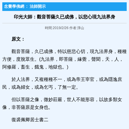
念覺學佛網
:
法師開示
印光大師：觀音菩薩久已成佛，以悲心現九法界身
時間:2019/2/26 作者:淨山
原文：
觀音菩薩，久已成佛，特以慈悲心切，現九法界身，種種
方便，度脫眾生。(九法界，即菩薩，緣覺，聲聞，天，人，
阿修羅，畜生，餓鬼，地獄也。)
於人法界，又複種種不一，或為帝王宰官，或為隱逸庶
民，或為婦女，或為乞丐，了無一定。
但以菩薩之像，微妙莊嚴，世人不能形容，以故多類女
像，非菩薩原是女身也。
復裘佩卿居士書二