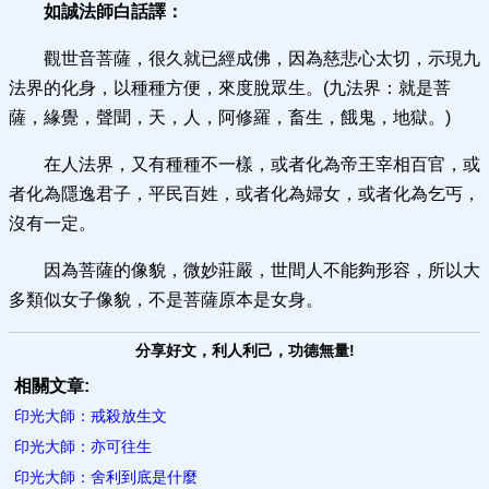
如誠法師白話譯：
觀世音菩薩，很久就已經成佛，因為慈悲心太切，示現九
法界的化身，以種種方便，來度脫眾生。(九法界：就是菩
薩，緣覺，聲聞，天，人，阿修羅，畜生，餓鬼，地獄。)
在人法界，又有種種不一樣，或者化為帝王宰相百官，或
者化為隱逸君子，平民百姓，或者化為婦女，或者化為乞丐，
沒有一定。
因為菩薩的像貌，微妙莊嚴，世間人不能夠形容，所以大
多類似女子像貌，不是菩薩原本是女身。
分享好文，利人利己，功德無量!
相關文章:
印光大師：戒殺放生文
印光大師：亦可往生
印光大師：舍利到底是什麼