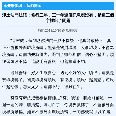
念覺學佛網
:
法師開示
淨土法門法語：修行三年，三十年連個訊息都沒有，是這三個
字裡出了問題
時間:2018/10/30 作者:王習訓
*善根夠，聽到念佛法門一點不懷疑，他真能放得下，真
正不會被外面環境所轉，無論是物質環境、人事環境，不會為
境所轉，這個功夫就得力。遇到了雖然相信，信心不堅固，煩
惱習氣改不掉，這說明有善根，但善根還不夠。
遇到善緣、好人生歡喜心，遇到不好的人生瞋恨，這就是
被環境轉了。物質環境有順境、有逆境，順境生起貪戀，逆境
生起怨恨，怨天尤人，這都不行，很難往生。
有沒有辦法把善根福德補足?有。讀經、聽經能補足，一
遍一遍的聽，聽清楚、聽明白了，你境界就轉了，不會被外面
境界所動搖。如果不被外面環境所轉，一句佛號就可以了;還