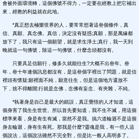
會被外面環境轉，這個佛號不得力，一定要在經教上把它補出
來，經教的利益就在此地。
*真正想去極樂世界的人，要常常想著這叄個條件，真
信、真願、真念佛。真信，決定沒有疑惑;真願，那是萬緣都
放下了，我只有這一個願望，就是求生淨土;真行，我一天到
晚就這一句佛號，除這一句佛號，什麼念頭都沒有。
只要具足信願行，修多久就能往生?大概不出叄年。叄
年，叄十年連個訊息都沒有，是這叄個字裡出了問題，就是信
裡頭有懷疑;願裡面不純，願意往生，但是這個地方還放不
下，捨不得離開;行就是念佛，念佛有妄念、有夾雜，不純。
*執著身是自己是最大的錯誤，真正覺悟的人才知道，這
個身害了我生生世世。所以首先要知道，我不生不滅，用這個
標準來看，身是有生有滅，當然不是我。搞六道輪迴不是這個
身去輪迴，身有生有死。那我是什麼?靈魂是我，有一些人這
個說法，這個說法雖然不完全對，但是比一般人高明多了。