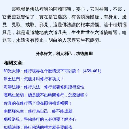
靈魂就是佛法裡講的阿賴耶識，妄心，它叫神識，不靈，
它要靈就覺悟了，實在是它迷惑，有貪瞋痴慢疑，有身見、邊
見、見取、戒取、邪見，這是佛法講的根本煩惱。這十種煩惱
具足，就是道道地地的六道凡夫，生生世世在六道搞輪迴，輪
迴苦，永遠沒有停止，明白的人形容它生死疲勞。
分享好文，利人利己，功德無量!
相關文章:
印光大師：修行境界在什麼情況下可以說？（459-461）
淨土法門：怎樣才叫修行有功夫！
海濤法師：修行六法，修行就要修到證得空性
嘎瑪仁波切：總是騰不出時間修行，怎麼辦呢？
你真的在修行嗎？你在跟佛祖算帳啊！
南懷瑾先生：修行為自己，終不能成就
獨尊湛現：學佛修行的人必須要了解本心
如瑞法師：修行佛法的根本就是要皈依