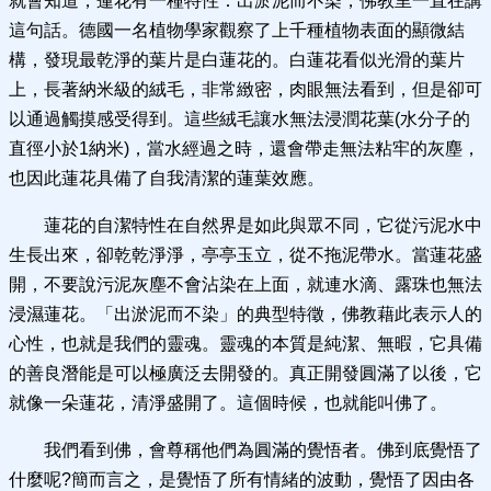
就會知道，蓮花有一種特性：出淤泥而不染，佛教里一直在講
這句話。德國一名植物學家觀察了上千種植物表面的顯微結
構，發現最乾淨的葉片是白蓮花的。白蓮花看似光滑的葉片
上，長著納米級的絨毛，非常緻密，肉眼無法看到，但是卻可
以通過觸摸感受得到。這些絨毛讓水無法浸潤花葉(水分子的
直徑小於1納米)，當水經過之時，還會帶走無法粘牢的灰塵，
也因此蓮花具備了自我清潔的蓮葉效應。
蓮花的自潔特性在自然界是如此與眾不同，它從污泥水中
生長出來，卻乾乾淨淨，亭亭玉立，從不拖泥帶水。當蓮花盛
開，不要說污泥灰塵不會沾染在上面，就連水滴、露珠也無法
浸濕蓮花。「出淤泥而不染」的典型特徵，佛教藉此表示人的
心性，也就是我們的靈魂。靈魂的本質是純潔、無暇，它具備
的善良潛能是可以極廣泛去開發的。真正開發圓滿了以後，它
就像一朵蓮花，清淨盛開了。這個時候，也就能叫佛了。
我們看到佛，會尊稱他們為圓滿的覺悟者。佛到底覺悟了
什麼呢?簡而言之，是覺悟了所有情緒的波動，覺悟了因由各