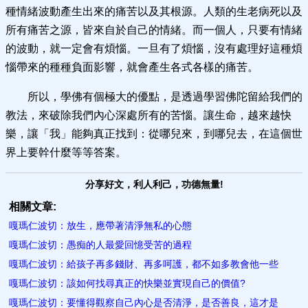
種情緒波動產生出來的痛苦以及其根源。人類的生老病死以及
所有痛苦之源，皆來自於自己的情緒。而一個人，只要有情緒
的波動，就一定會有煩惱。一旦有了煩惱，沒有處理好這種煩
惱帶來的種種負面影響，就會產生各式各樣的痛苦。
所以，學佛有個極大的優點，是透過學習佛陀留給我們的
教法，來破除我們內心深處所有的苦惱。讓生命，越來越快
樂，讓「我」能夠真正找到：從哪兒來，到哪兒去，在這個世
界上要幹什麼等等答案。
分享好文，利人利己，功德無量!
相關文章:
嘎瑪仁波切：放生，應帶著清淨無私的心態
嘎瑪仁波切：愚痴的人最愛回憶受苦的過程
嘎瑪仁波切：給孩子再多錢財、再多呵護，都不如多教會他一些
嘎瑪仁波切：該如何找尋真正的快樂並實現自己的價值?
嘎瑪仁波切：要懂得觀察自己內心是否清淨，是否善良，這才是