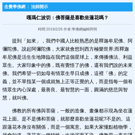
念覺學佛網
:
法師開示
嘎瑪仁波切：佛菩薩是喜歡坐蓮花嗎？
時間:2019/2/26 作者:學佛網編輯阿明
提到「如來」，我們中國人比較熟悉的是釋迦牟尼佛、阿
彌陀佛。說起阿彌陀佛，大家就會想到西方極樂世界;而釋迦
牟尼佛是活生生地降臨在我們這個星球上，來傳播佛法、利益
眾生。大家印象中的佛，既有覺悟了的佛，還有我們說的未來
佛。我們希望一切如母有情眾生早日成佛，這裡「佛」的定
義，並不單指某一個成就無上正等正覺的人，而是指每一個有
情眾生內心深處，最善良、最智慧的一面，圓滿的慈悲與智
慧，就叫佛。
佛教的所有佛與菩薩，一般的造像、畫像都示現為坐在蓮
花上面。是不是佛和菩薩，就那麼喜歡坐蓮花呢?不是的。這
跟蓮花本身沒有關係，而是一個寓意。如果大家懂點植物學，