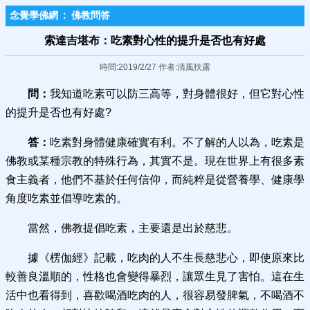
念覺學佛網
:
佛教問答
索達吉堪布：吃素對心性的提升是否也有好處
時間:2019/2/27 作者:清風扶露
問：
我知道吃素可以防三高等，對身體很好，但它對心性
的提升是否也有好處?
答：
吃素對身體健康確實有利。不了解的人以為，吃素是
佛教或某種宗教的特殊行為，其實不是。現在世界上有很多素
食主義者，他們不基於任何信仰，而純粹是從營養學、健康學
角度吃素並倡導吃素的。
當然，佛教提倡吃素，主要還是出於慈悲。
據《楞伽經》記載，吃肉的人不生長慈悲心，即使原來比
較善良溫順的，性格也會變得暴烈，讓眾生見了害怕。這在生
活中也看得到，喜歡喝酒吃肉的人，很容易發脾氣，不喝酒不