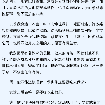
吃肉的人，相對比較隨和。這就是素食對心性的調整作用。而
且，喜歡吃肉的人即使變成動物，也是食肉動物，從而形成惡
性循環，造下更多的罪業。
以前我寫過一本書，叫《悲慘世界》，裡面引述了許多殘
殺動物的場景，比如吃猴腦、從活動物身上抽血飲用等，非常
殘忍。在書的最後我也發願：願我在生生世世當中，即使成為
乞丐，也絕不做屠夫之類的人，傷害有情生命。
我對因果有著深深的畏懼。做人的時候，即使利益不到
誰，也願意成為性格柔和的人，對眾生對社會無害;而如果後
世得不到人身，變成了動物，也希望成為吃草的那種，吃一輩
子草，不傷害任何有情。
問：能不能這樣理解，學佛修道要從吃素做起?
索達吉堪布答：是要從吃素做起。
這一點，漢傳佛教做得很好。近1600年了，從梁武帝開