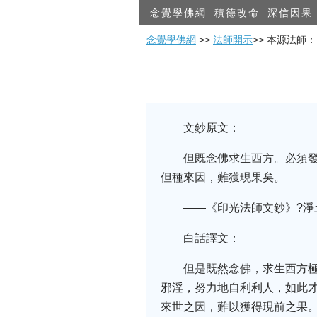
念覺學佛網
積德改命
深信因果
念覺學佛網
>>
法師開示
>> 本源法師
文鈔原文：
但既念佛求生西方。必須
但種來因，難獲現果矣。
——《印光法師文鈔》?淨
白話譯文：
但是既然念佛，求生西方
邪淫，努力地自利利人，如此
來世之因，難以獲得現前之果