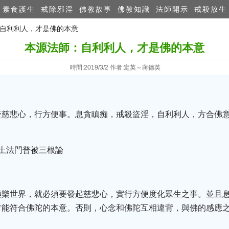
素食護生
戒除邪淫
佛教故事
佛教知識
法師開示
戒殺放生
：自利利人，才是佛的本意
本源法師：自利利人，才是佛的本意
時間:2019/3/2 作者:定英～蔣德英
發慈悲心，行方便事。息貪瞋痴，戒殺盜淫，自利利人，方合佛
土法門普被三根論
極樂世界，就必須要發起慈悲心，實行方便度化眾生之事。並且
才能符合佛陀的本意。否則，心念和佛陀互相違背，與佛的感應
。