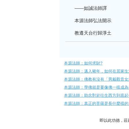
——如誠法師譯
本源法師弘法開示
教遵天台行歸淨土
本源法師：如何求財?
本源法師：邁入豬年，​如何在居家
本源法師：佛教有沒有「男戴觀音女
本源法師：學佛就是要像佛一樣成為
本源法師：助念對於往生西方到底起
本源法師：真正的菩薩是長什麼樣的
即以此功德，莊