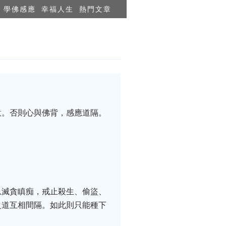
學佛感應
幸福人生
熱門文章
意。否則心與佛背，感應道隔。
息滅貪瞋痴，戒止殺生、偷盜、
之道互相間隔。如此則只能種下