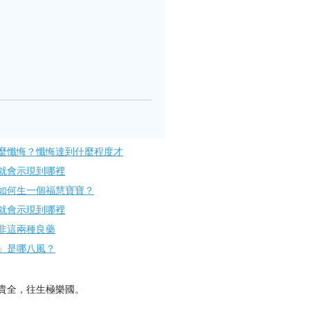
麼懺悔？懺悔達到什麼程度才
就會示現到哪裡
如何生一個福慧寶寶？
就會示現到哪裡
非這兩種良藥
」是哪八風？
貴全，往生極樂國。