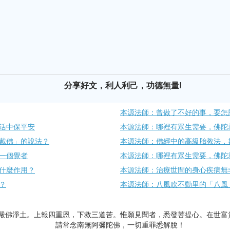
分享好文，利人利己，功德無量!
本源法師：曾做了不好的事，要怎
生活中保平安
本源法師：哪裡有眾生需要，佛陀
戴佛」的說法？
本源法師：佛經中的高級胎教法，
一個覺者
本源法師：哪裡有眾生需要，佛陀
什麼作用？​
本源法師：治療世間的身心疾病無
？
本源法師：八風吹不動里的「八風
嚴佛淨土。上報四重恩，下救三道苦。惟願見聞者，悉發菩提心。在世富
請常念南無阿彌陀佛，一切重罪悉解脫！