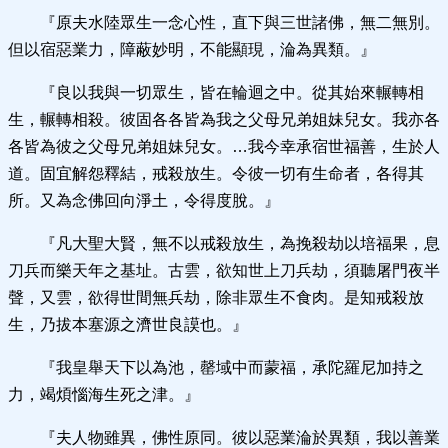
『原夫水陸眾生一念心性，直下與三世諸佛，無二無別。
但以宿惡業力，障蔽妙明，不能顯現，淪為異類。』
『良以我與一切眾生，皆在輪迴之中。從其始來輾轉相
生，輾轉相殺。彼固各各皆為我之父母兄弟姐妹兒女。我亦各
各皆為彼之父母兄弟姐妹兒女。…我今幸承宿世福善，生於人
道。固宜解怨釋結，戒殺放生。令彼一切有生命者，各得其
所。又為念佛回向淨土，令得度脫。』
『凡大聖大賢，無不以戒殺放生，為挽殺劫以培福果，息
刀兵而樂天年之基址。古雲，欲知世上刀兵劫，須聽屠門夜半
聲，又雲，欲得世間無兵劫，除非眾生不食肉。是知戒殺放
生，乃拔本塞源之濟世良謨也。』
『我皇舉天下以為池，罄域中而蒙福，承陀羅尼加持之
力，竭煩惱海生死之津。』
『夫人物雖異，佛性原同。彼以惡業淪於異類，我以善業