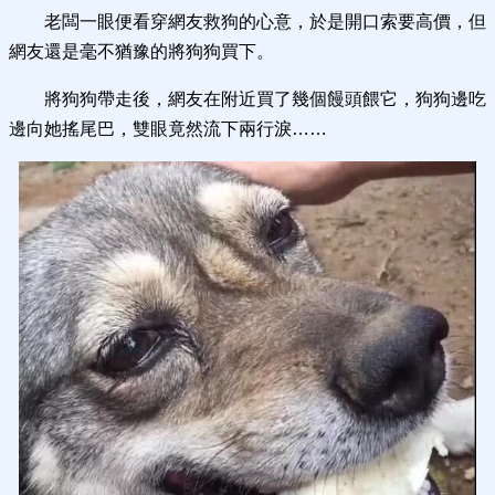
老闆一眼便看穿網友救狗的心意，於是開口索要高價，但
網友還是毫不猶豫的將狗狗買下。
將狗狗帶走後，網友在附近買了幾個饅頭餵它，狗狗邊吃
邊向她搖尾巴，雙眼竟然流下兩行淚……