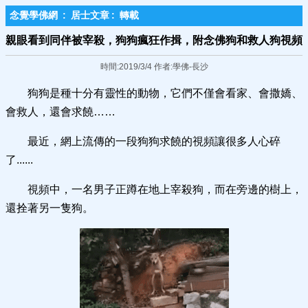
念覺學佛網
:
居士文章
:
轉載
親眼看到同伴被宰殺，狗狗瘋狂作揖，附念佛狗和救人狗視頻
時間:2019/3/4 作者:學佛-長沙
狗狗是種十分有靈性的動物，它們不僅會看家、會撒嬌、
會救人，還會求饒……
最近，網上流傳的一段狗狗求饒的視頻讓很多人心碎
了......
視頻中，一名男子正蹲在地上宰殺狗，而在旁邊的樹上，
還拴著另一隻狗。