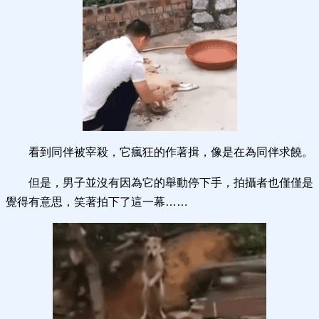
看到同伴被宰殺，它瘋狂的作著揖，像是在為同伴求饒。
但是，男子並沒有因為它的舉動停下手，拍攝者也僅僅是
覺得有意思，笑著拍下了這一幕……