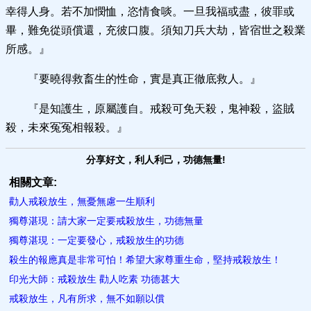
幸得人身。若不加憫恤，恣情食啖。一旦我福或盡，彼罪或
畢，難免從頭償還，充彼口腹。須知刀兵大劫，皆宿世之殺業
所感。』
『要曉得救畜生的性命，實是真正徹底救人。』
『是知護生，原屬護自。戒殺可免天殺，鬼神殺，盜賊
殺，未來冤冤相報殺。』
分享好文，利人利己，功德無量!
相關文章:
勸人戒殺放生，無憂無慮一生順利
獨尊湛現：請大家一定要戒殺放生，功德無量
獨尊湛現：一定要發心，戒殺放生的功德
殺生的報應真是非常可怕！希望大家尊重生命，堅持戒殺放生！
印光大師：戒殺放生 勸人吃素 功德甚大
戒殺放生，凡有所求，無不如願以償