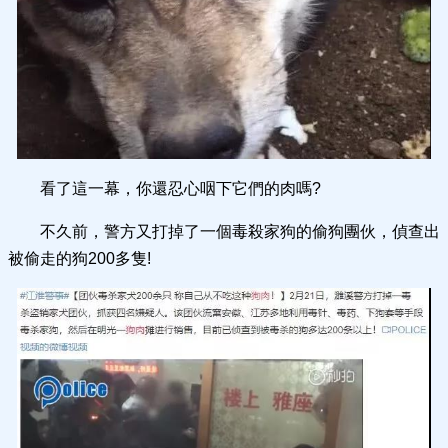
看了這一幕，你還忍心咽下它們的肉嗎?
不久前，警方又打掉了一個毒殺家狗的偷狗團伙，偵查出
被偷走的狗200多隻!