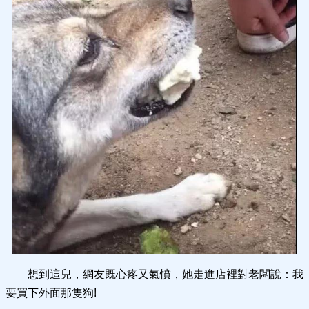
想到這兒，網友既心疼又氣憤，她走進店裡對老闆說：我
要買下外面那隻狗!