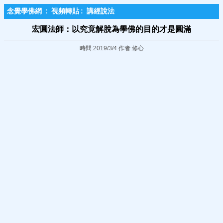
念覺學佛網
:
視頻轉貼
:
講經說法
宏圓法師：以究竟解脫為學佛的目的才是圓滿
時間:2019/3/4 作者:修心