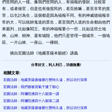
們世間的人一樣。像我們世間的人，有福報的發財、比較富
有，或者做官，但是也有做貧民的，老百姓嘛，甚至非常的貧
苦，以乞討為生，這個都是因為福報不同。有的神威德福報非
常的大，可以統帥鬼道的眾生，甚至我們人道的生命都由他們
來裁判，比如像閻王。有的神福報要小一些，比如這些土地
神、山神、樹神、還有城隍，他們只是管理一個城市、一個地
區、一片山林、一座山、一棵樹。
摘自宏圓法師《地藏菩薩本願經》講義
分享好文，利人利己，功德無量!
相關文章:
宏圓法師：地藏菩薩廣修勝行歷時久遠，所以功行深厚
宏圓法師：我們都被習氣干擾了願心
宏圓法師：阿彌陀佛四十八願第一講
宏圓法師：阿彌陀佛四十八願第二講
宏圓法師：地藏菩薩廣修勝行歷時久遠，所以功行深厚