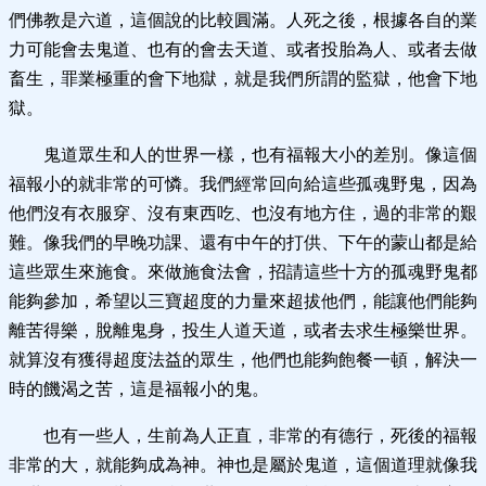
們佛教是六道，這個說的比較圓滿。人死之後，根據各自的業
力可能會去鬼道、也有的會去天道、或者投胎為人、或者去做
畜生，罪業極重的會下地獄，就是我們所謂的監獄，他會下地
獄。
鬼道眾生和人的世界一樣，也有福報大小的差別。像這個
福報小的就非常的可憐。我們經常回向給這些孤魂野鬼，因為
他們沒有衣服穿、沒有東西吃、也沒有地方住，過的非常的艱
難。像我們的早晚功課、還有中午的打供、下午的蒙山都是給
這些眾生來施食。來做施食法會，招請這些十方的孤魂野鬼都
能夠參加，希望以三寶超度的力量來超拔他們，能讓他們能夠
離苦得樂，脫離鬼身，投生人道天道，或者去求生極樂世界。
就算沒有獲得超度法益的眾生，他們也能夠飽餐一頓，解決一
時的饑渴之苦，這是福報小的鬼。
也有一些人，生前為人正直，非常的有德行，死後的福報
非常的大，就能夠成為神。神也是屬於鬼道，這個道理就像我