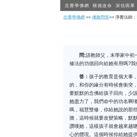
念覺學佛網
積德改命
深信因果
念覺學佛網
>>
佛教問答
>> 淨覺法師
問:
請教師父，末學家中初
修法的功德回向給她有用嗎?我
答：
孩子的教育是個大事
的，和你的緣分有時候會衝突
要默默的念佛給孩子回向，少
她盡力了，我們命中的功名啊!
嗎，福慧雙修，你給她說的那
擔，這時候就要改變策略，默
讚嘆她，這樣孩子就會越來越
心的體現。這個時候你給她提