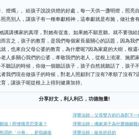
香、燈燭」。給孩子說說供燈的好處，每一天供一盞明燈，照亮
己照亮別人，讓孩子有一種奉獻精神，這奉獻就是布施，做社會
給她講講佛家的真理，對她有促進。如果她不願意聽。就不要強給
總而言之，孩子的教育，是我們每個家長最關心的話題，因為我
成就，也來自父母公婆的教育，為什麼呢?因為家庭的大樹，根還
心老人多關心我們的公婆，孝敬我們的老人，從根上澆灌、施肥
子不聽話的時候，你做一個聽話孩子，孩子自然就聽話了，孩子
者我們現在做孩子的時候，對老人照顧到了沒有?孝順了沒有?
教育，讓孩子呢從根上上得到健康加持。
分享好文，利人利己，功德無量!
淨覺法師：父母雙方的行為對下一
都強！即便痛苦忍受著？
淨覺法師：佛家弟子為什麼婚姻難
所謂的「小善」，是指越接
淨覺法師：皈依的目的