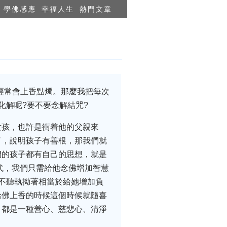
學佛感應
幸福人生
熱門文章
經常會上香點燭。那麼我把每次
化解呢?要不要念解結咒?
女孩，也許是衝着他的父親來
了，說明孩子有善根，那我們就
們的孩子都有自己的思想，就是
代，我們只需給他念佛增加智慧
不聽執拗著相當於給她增加負
給佛上香的時候這個時候就隨喜
，都是一種善心、慈悲心、清淨