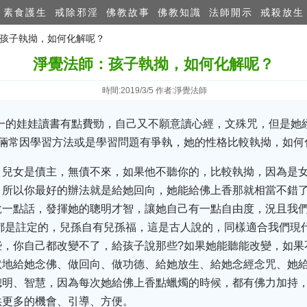
素食護生
戒除邪淫
佛教故事
佛教知識
法師開示
戒殺放生
：孩子執拗，如何化解呢？
淨覺法師：孩子執拗，如何化解呢？
時間:2019/3/5 作者:淨覺法師
一的娃娃讀書有點費勁，自己又不願意讀心經，文殊咒，但是她
倆常因學習方法或是學習問題有爭執，她的性格比較執拗，如何
，兒女是債主，無債不來，如果他不聽你的，比較執拗，因為是
，所以你最好的辦法就是給她回向，她能給佛上香那就相當不錯
說一點話，發揮她的聰明才智，讓她自己有一點自由度，況且我
都是註定的，兒孫自有兒孫福，這是古人說的，同樣適合我們現
些，你自己都改變不了，給孩子說那些?如果她能聽能改變，如果
默地給她念佛、做回向、做功德、給她放生、給她念經念咒、她
聰明、智慧，因為每次她給佛上香點蠟燭的時候，都有佛力加持
供更多的機會、引導、方便。