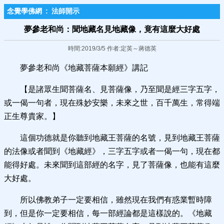
念覺學佛網
:
法師開示
夢參老和尚：聞地藏名見地藏像，竟有這麼大好處
時間:2019/3/5 作者:定英～蔣德英
夢參老和尚《地藏菩薩本願經》講記
【是諸眾生聞菩薩名、見菩薩像，乃至聞是經三字五字，
或一偈一句者，現在殊妙安樂，未來之世，百千萬生，常得端
正生尊貴家。】
這個功德就是你聽到地藏王菩薩的名號，見到地藏王菩薩
的法像或者聞到《地藏經》，三字五字或者一偈一句，現在都
能得好處。未來聞到這部經的名字，見了菩薩像，也能有這麼
大好處。
所以佛教弟子一定要相信，雖然現在我們有惑業暫時障
到，但是你一定要相信，每一部經論都是這樣說的。《地藏