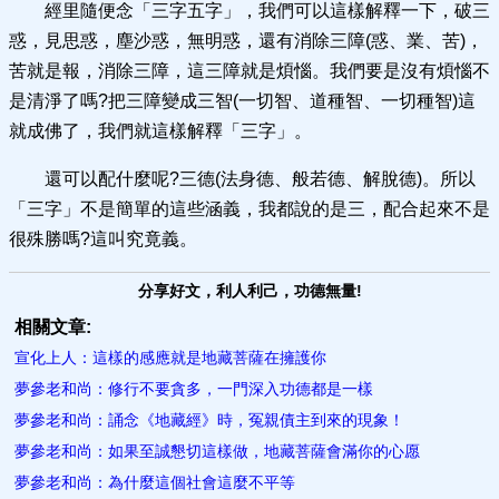
經里隨便念「三字五字」，我們可以這樣解釋一下，破三
惑，見思惑，塵沙惑，無明惑，還有消除三障(惑、業、苦)，
苦就是報，消除三障，這三障就是煩惱。我們要是沒有煩惱不
是清淨了嗎?把三障變成三智(一切智、道種智、一切種智)這
就成佛了，我們就這樣解釋「三字」。
還可以配什麼呢?三德(法身德、般若德、解脫德)。所以
「三字」不是簡單的這些涵義，我都說的是三，配合起來不是
很殊勝嗎?這叫究竟義。
分享好文，利人利己，功德無量!
相關文章:
宣化上人：這樣的感應就是地藏菩薩在擁護你
夢參老和尚：修行不要貪多，一門深入功德都是一樣
夢參老和尚：誦念《地藏經》時，冤親債主到來的現象！
夢參老和尚：如果至誠懇切這樣做，地藏菩薩會滿你的心愿
夢參老和尚：為什麼這個社會這麼不平等