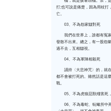
枷，就是披著頭枷。禁，
打;也可說是痛楚，因為用杖打
亡。
03、不為怨家讎對死
我們在世界上，誰都有冤
發散不出來。總之，有一股怨氣
過不去，互相讎視。
04、不為軍陣相殺死
誦持〈大悲神咒〉的，就
都不會被打死的。雖然話是這麼
戰。
05、不為虎狼惡獸殘害死
06、不為毒蛇、蚖蠍所中