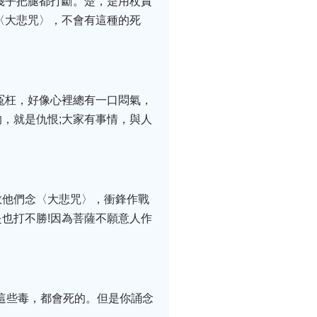
幾乎把腿都打斷。楚，是用杖責
〈大悲咒〉，不會有這種的死
冤枉，好像心裡總有一口悶氣，
，就是仇恨;大家有事情，與人
教他們念〈大悲咒〉，衝鋒作戰
也打不勝!因為菩薩不願意人作
這些毒，都會死的。但是你誦念