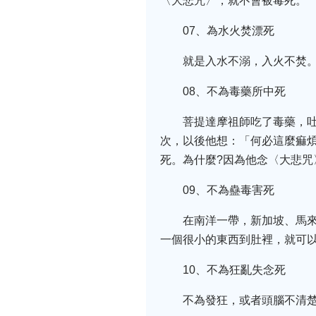
〈大悲咒〉，就不會被毒死。
07、為水火焚漂死
就是入水不溺，入火不焚
08、不為毒藥所中死
菩提達摩祖師吃了毒藥，吐
次，以後他想：「何必這麼痲煩
死。為什麼?因為他念〈大悲咒
09、不為蠱毒害死
在南洋一帶，新加坡、馬
一個很小的東西到肚裡，就可以
10、不為狂亂失念死
不為發狂，或者頭腦不清