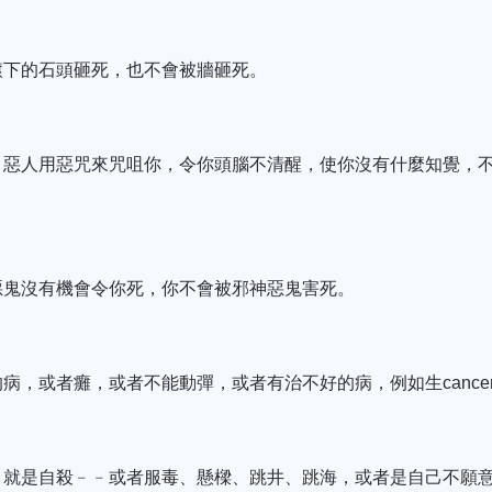
滾下的石頭砸死，也不會被牆砸死。
。惡人用惡咒來咒咀你，令你頭腦不清醒，使你沒有什麼知覺，
惡鬼沒有機會令你死，你不會被邪神惡鬼害死。
病，或者癱，或者不能動彈，或者有治不好的病，例如生cancer
，就是自殺﹣﹣或者服毒、懸樑、跳井、跳海，或者是自己不願