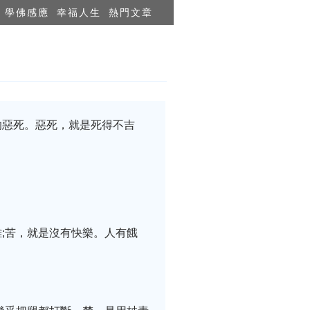
學佛感應
幸福人生
熱門文章
的惡死。惡死，就是死得不吉
;苦，就是沒有快樂。人有餓