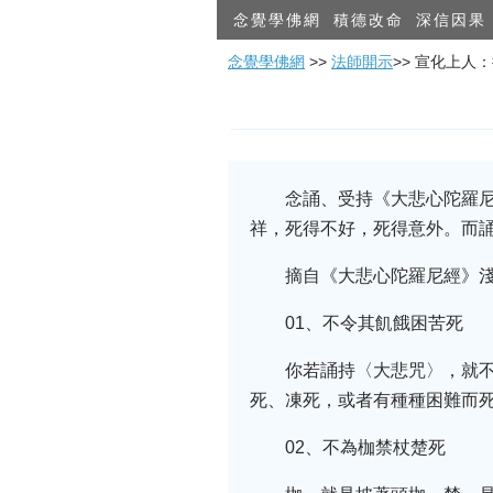
念覺學佛網
積德改命
深信因果
念覺學佛網
>>
法師開示
>> 宣化上
念誦、受持《大悲心陀羅
祥，死得不好，死得意外。而
摘自《大悲心陀羅尼經》
01、不令其飢餓困苦死
你若誦持〈大悲咒〉，就
死、凍死，或者有種種困難而
02、不為枷禁杖楚死