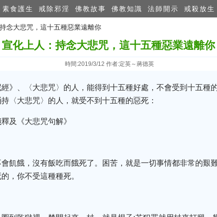
素食護生
戒除邪淫
佛教故事
佛教知識
法師開示
戒殺放生
人：持念大悲咒，這十五種惡業遠離你
宣化上人：持念大悲咒，這十五種惡業遠離你
時間:2019/3/12 作者:定英～蔣德英
尼經》、〈大悲咒〉的人，能得到十五種好處，不會受到十五種
誦持〈大悲咒〉的人，就受不到十五種的惡死：
淺釋及《大悲咒句解》
不會飢餓，沒有飯吃而餓死了。困苦，就是一切事情都非常的艱難
死的，你不受這種種死。