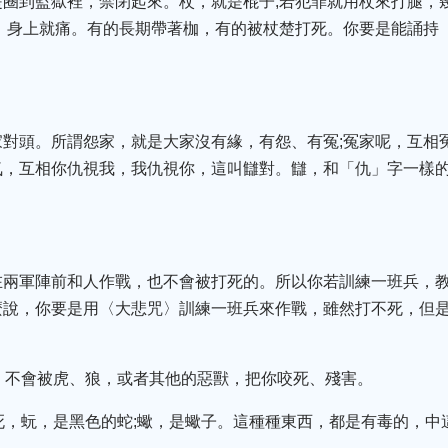
是圈到監獄裡，禁閉起來。杖，就是棍子;若犯罪就用杖來打腿，
，身上就痛。有的長期帶著枷，有的被杖楚打死。你要是能誦持
家對頭。所謂怨家，就是大家沒有緣，有怨、有冤;冤家呢，互相
，互相你仇視我，我仇視你，這叫讎對。讎，和「仇」字一樣的
在兩軍陣前和人作戰，也不會被打死的。所以你若訓練一班兵，
說，你要是用〈大悲咒〉訓練一班兵來作戰，雖然打不死，但是
，不會被虎、狼，或者其他的惡獸，把你咬死、殘害。
死，蚖，是黑色的蛇;蠍，是蠍子。這種種東西，都是有毒的，中