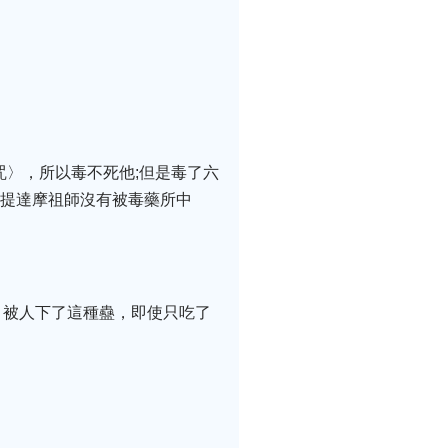
咒〉，所以毒不死他;但是毒了六
菩提達摩祖師沒有被毒藥所中
。被人下了這種蠱，即使只吃了