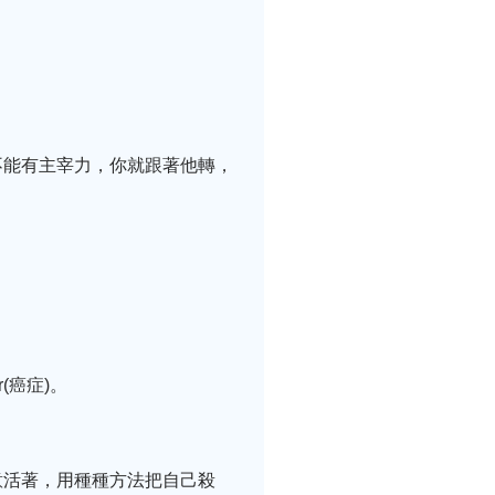
不能有主宰力，你就跟著他轉，
(癌症)。
意活著，用種種方法把自己殺