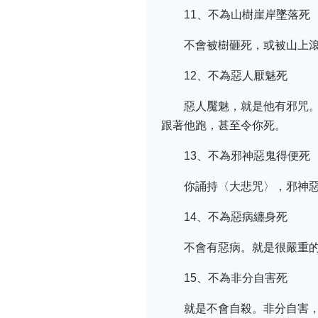
11、不為山樹崖岸墜落死
不會被樹砸死，或被山上
12、不為惡人厭魅死
惡人魘魅，就是他有邪咒
跟著他跑，甚至令你死。
13、不為邪神惡鬼得便死
你誦持〈大悲咒〉，邪神
14、不為惡病纏身死
不會有惡病。就是很嚴重的
15、不為非分自害死
就是不會自殺。非分自害