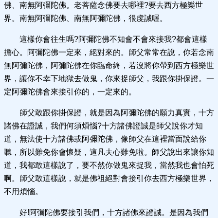
佛、南無阿彌陀佛。老菩薩念佛要去哪裡?要去西方極樂世
界。南無阿彌陀佛、南無阿彌陀佛，很虔誠喔。
這樣你會往生嗎?阿彌陀佛不知會不會來接我?都會這樣
擔心。阿彌陀佛一定來，絕對來的。師父常常在說，你若念南
無阿彌陀佛，阿彌陀佛在你臨命終，若沒將你帶到西方極樂世
界，讓你不幸下地獄去做鬼，你來捉師父，我跟你掛保證。一
定阿彌陀佛會來接引你的，一定來的。
師父敢跟你掛保證，就是因為阿彌陀佛的願力真實，十方
諸佛在證誠，我們何須煩惱?十方諸佛證誠是師父說你才知
道，無法使十方諸佛或阿彌陀佛，像師父在這裡當面說給你
聽，所以難免你會懷疑，這凡夫心難免啦。師父說出來讓你知
道，我都敢這樣說了，要不然你做鬼來捉我，當然我也會怕死
啊。師父敢這樣說，就是佛祖絕對會接引你去西方極樂世界，
不用煩惱。
好!阿彌陀佛要接引我們，十方諸佛來證誠。是因為我們