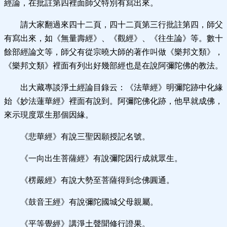
經論，在批註第四裡面師父特別有寫出來。
請大家翻過來四十二頁，四十二頁第三行批註第四，師父
有寫出來，如《無量壽經》、《觀經》、《往生論》等。數十
餘部經論文等，師父有從宗曉大師的著作叫做《樂邦文類》，
《樂邦文類》裡面有列出好幾部經也是在說阿彌陀佛的教法。
出大藏專談淨土經論目錄云：《法華經》明彌陀跡中化緣
始《妙法蓮華經》裡面有說到。阿彌陀佛化跡，他早就成佛，
來示現度眾生那個因緣。
《悲華經》有說三聖因願授記名號。
《一向出生菩薩經》有說彌陀因行成就眾生。
《楞嚴經》有說大勢至菩薩得到念佛圓通。
《鼓音王經》有說彌陀國城父母親屬。
《平等覺經》講淨土聲聞修行證果。