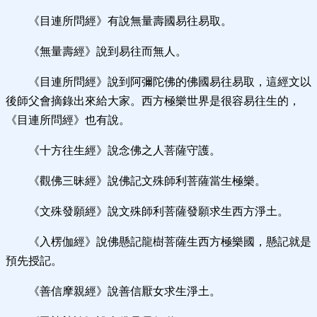
《目連所問經》有說無量壽國易往易取。
《無量壽經》說到易往而無人。
《目連所問經》說到阿彌陀佛的佛國易往易取，這經文以
後師父會摘錄出來給大家。西方極樂世界是很容易往生的，
《目連所問經》也有說。
《十方往生經》說念佛之人菩薩守護。
《觀佛三昧經》說佛記文殊師利菩薩當生極樂。
《文殊發願經》說文殊師利菩薩發願求生西方淨土。
《入楞伽經》說佛懸記龍樹菩薩生西方極樂國，懸記就是
預先授記。
《善信摩親經》說善信厭女求生淨土。