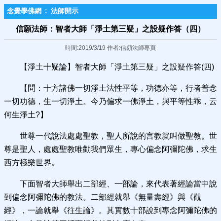
念覺學佛網
:
法師開示
信願法師：智者大師「淨土第三疑」之設疑作答（四）
時間:2019/3/19 作者:信願法師專頁
【淨土十疑論】智者大師「淨土第三疑」之設疑作答(四)
【問：十方諸佛一切淨土法性平等，功德亦等，行者普念
一切功德，生一切淨土。今乃偏求一佛淨土，與平等性乖，云
何生淨土?】
世尊一代說法處處聖教，聖人所說的言教就叫做聖教。世
尊是聖人，處處聖教唯勸我們眾生，專心偏念阿彌陀佛，求生
西方極樂世界。
下面智者大師舉出二部經、一部論，來代表著經論當中說
到偏念阿彌陀佛的教法。二部經就舉《無量壽經》與《觀
經》，一論就舉《往生論》。其實數十部說到專念阿彌陀佛的