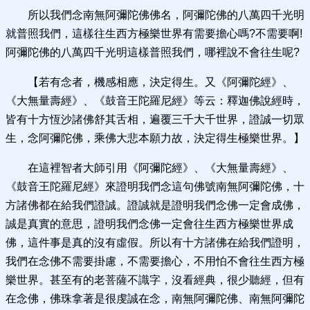
所以我們念南無阿彌陀佛佛名，阿彌陀佛的八萬四千光明
就普照我們，這樣往生西方極樂世界有需要擔心嗎?不需要啊!
阿彌陀佛的八萬四千光明這樣普照我們，哪裡說不會往生呢?
【若有念者，機感相應，決定得生。又《阿彌陀經》、
《大無量壽經》、《鼓音王陀羅尼經》等云：釋迦佛說經時，
皆有十方恆沙諸佛舒其舌相，遍覆三千大千世界，證誠一切眾
生，念阿彌陀佛，乘佛大悲本願力故，決定得生極樂世界。】
在這裡智者大師引用《阿彌陀經》、《大無量壽經》、
《鼓音王陀羅尼經》來證明我們念這句佛號南無阿彌陀佛，十
方諸佛都在給我們證誠。證誠就是證明我們念佛一定會成佛，
誠是真實的意思，證明我們念佛一定會往生西方極樂世界成
佛，這件事是真的沒有虛假。所以有十方諸佛在給我們證明，
我們在念佛不需要掛慮，不需要擔心，不用怕不會往生西方極
樂世界。甚至有的老菩薩不識字，沒看經典，很少聽經，但有
在念佛，佛珠拿著是很虔誠在念，南無阿彌陀佛、南無阿彌陀