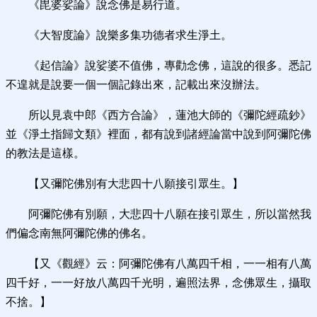
《毘婆娑論》說念佛是易行道。
《大智度論》說樂多集功德者求生淨土。
《起信論》說娑婆不值佛，專勸念佛，這說的很多。悉記
不遑就是說要一個一個記錄出來，記載出來沒辦法。
所以見袁中郎《西方合論》，蓮池大師的《彌陀經疏鈔》
並《淨土指歸文類》裡面，都有說到諸經論當中說到阿彌陀佛
的教法是這樣。
【又彌陀佛別有大悲四十八願接引眾生。】
阿彌陀佛有別願，大悲四十八願在接引眾生，所以當然我
們偏念南無阿彌陀佛的佛名。
【又《觀經》云：阿彌陀佛有八萬四千相，一一相有八萬
四千好，一一好放八萬四千光明，遍照法界，念佛眾生，攝取
不捨。】