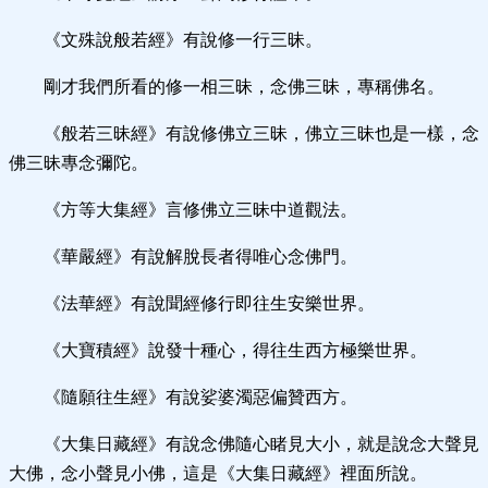
《文殊說般若經》有說修一行三昧。
剛才我們所看的修一相三昧，念佛三昧，專稱佛名。
《般若三昧經》有說修佛立三昧，佛立三昧也是一樣，念
佛三昧專念彌陀。
《方等大集經》言修佛立三昧中道觀法。
《華嚴經》有說解脫長者得唯心念佛門。
《法華經》有說聞經修行即往生安樂世界。
《大寶積經》說發十種心，得往生西方極樂世界。
《隨願往生經》有說娑婆濁惡偏贊西方。
《大集日藏經》有說念佛隨心睹見大小，就是說念大聲見
大佛，念小聲見小佛，這是《大集日藏經》裡面所說。