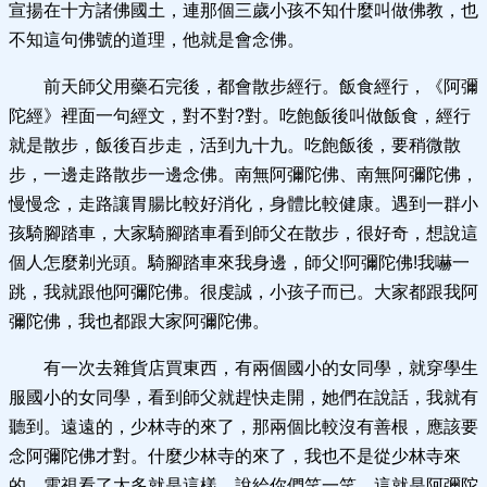
宣揚在十方諸佛國土，連那個三歲小孩不知什麼叫做佛教，也
不知這句佛號的道理，他就是會念佛。
前天師父用藥石完後，都會散步經行。飯食經行，《阿彌
陀經》裡面一句經文，對不對?對。吃飽飯後叫做飯食，經行
就是散步，飯後百步走，活到九十九。吃飽飯後，要稍微散
步，一邊走路散步一邊念佛。南無阿彌陀佛、南無阿彌陀佛，
慢慢念，走路讓胃腸比較好消化，身體比較健康。遇到一群小
孩騎腳踏車，大家騎腳踏車看到師父在散步，很好奇，想說這
個人怎麼剃光頭。騎腳踏車來我身邊，師父!阿彌陀佛!我嚇一
跳，我就跟他阿彌陀佛。很虔誠，小孩子而已。大家都跟我阿
彌陀佛，我也都跟大家阿彌陀佛。
有一次去雜貨店買東西，有兩個國小的女同學，就穿學生
服國小的女同學，看到師父就趕快走開，她們在說話，我就有
聽到。遠遠的，少林寺的來了，那兩個比較沒有善根，應該要
念阿彌陀佛才對。什麼少林寺的來了，我也不是從少林寺來
的，電視看了太多就是這樣。說給你們笑一笑，這就是阿彌陀