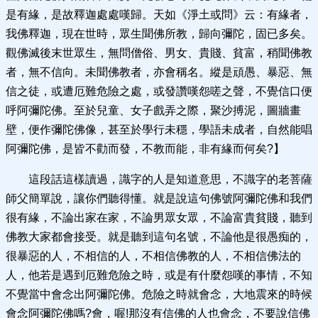
是有緣，是故釋迦處處嘆歸。天如《淨土或問》云：有緣者，
我佛釋迦，現在世時，眾生聞佛所教，歸向彌陀，固已多矣。
觀佛滅後末世眾生，無問僧俗、男女、貴賤、貧富，稍聞佛教
者，無不信向。未聞佛教者，亦會稱名。縱是頑愚、暴惡、無
信之徒，或遭厄難危險之處，或發讚嘆怨嗟之聲，不覺信口便
呼阿彌陀佛。至於兒童、女子戲弄之際，聚沙搏泥，圖牆畫
壁，便作彌陀佛像，甚至於學行未穩，學語未成者，自然能唱
阿彌陀佛，是皆不勸而發，不教而能，非有緣而何矣?】
這段話這樣讀過，識字的人是知道意思，不識字的老菩薩
師父簡單說，讓你們聽得懂。就是說這句佛號阿彌陀佛和我們
很有緣，不論出家在家，不論男眾女眾，不論富貴貧賤，聽到
佛教大家都會接受。就是聽到這句名號，不論他是很愚痴的，
很暴惡的人，不相信的人，不相信佛教的人，不相信佛法的
人，他若是遇到厄難危險之時，或是有什麼怨嘆的事情，不知
不覺當中會念出阿彌陀佛。危險之時就會念，大地震來的時候
會念阿彌陀佛嗎?會，喔!那沒有信佛的人也會念，不要說信佛