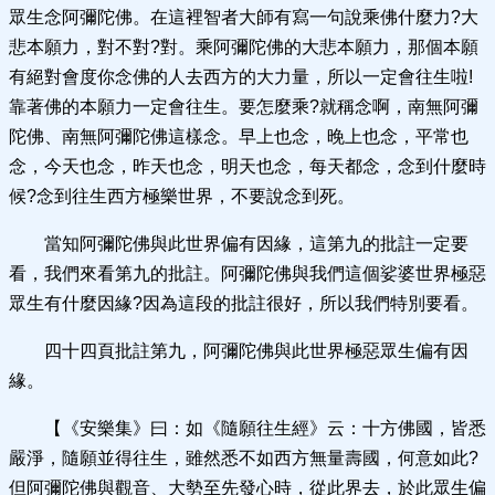
眾生念阿彌陀佛。在這裡智者大師有寫一句說乘佛什麼力?大
悲本願力，對不對?對。乘阿彌陀佛的大悲本願力，那個本願
有絕對會度你念佛的人去西方的大力量，所以一定會往生啦!
靠著佛的本願力一定會往生。要怎麼乘?就稱念啊，南無阿彌
陀佛、南無阿彌陀佛這樣念。早上也念，晚上也念，平常也
念，今天也念，昨天也念，明天也念，每天都念，念到什麼時
候?念到往生西方極樂世界，不要說念到死。
當知阿彌陀佛與此世界偏有因緣，這第九的批註一定要
看，我們來看第九的批註。阿彌陀佛與我們這個娑婆世界極惡
眾生有什麼因緣?因為這段的批註很好，所以我們特別要看。
四十四頁批註第九，阿彌陀佛與此世界極惡眾生偏有因
緣。
【《安樂集》曰：如《隨願往生經》云：十方佛國，皆悉
嚴淨，隨願並得往生，雖然悉不如西方無量壽國，何意如此?
但阿彌陀佛與觀音、大勢至先發心時，從此界去，於此眾生偏