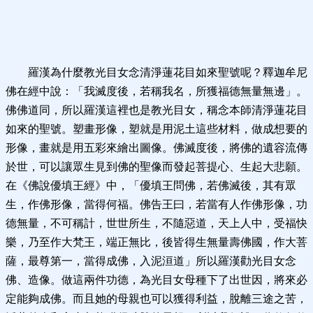
羅漢為什麼教光目女念清淨蓮花目如來聖號呢？釋迦牟尼
佛在經中說：「我滅度後，若稱我名，所獲福德無量無邊」。
佛佛道同，所以羅漢這裡也是教光目女，稱念本師清淨蓮花目
如來的聖號。塑畫形像，塑就是用泥土這些材料，做成想要的
形像，畫就是用五彩來繪出圖像。佛滅度後，將佛的遺容流傳
於世，可以讓眾生見到佛的聖像而發起菩提心、生起大悲願。
在《佛說優填王經》中，「優填王問佛，若佛滅後，其有眾
生，作佛形像，當得何福。佛告王曰，若當有人作佛形像，功
德無量，不可稱計，世世所生，不隨惡道，天上人中，受福快
樂，乃至作大梵王，端正無比，後皆得生無量壽佛國，作大菩
薩，最尊第一，當得成佛，入泥洹道」所以羅漢勸光目女念
佛、造像。做這兩件功德，為光目女母種下了出世因，將來必
定能夠成佛。而且她的母親也可以獲得利益，脫離三途之苦，