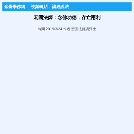
念覺學佛網
:
視頻轉貼
:
講經說法
宏圓法師：念佛功德，存亡兩利
時間:2019/3/24 作者:宏圓法師講淨土