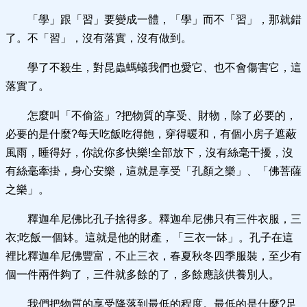
「學」跟「習」要變成一體，「學」而不「習」，那就錯
了。不「習」，沒有落實，沒有做到。
學了不殺生，對昆蟲螞蟻我們也愛它、也不會傷害它，這
落實了。
怎麼叫「不偷盜」?把物質的享受、財物，除了必要的，
必要的是什麼?每天吃飯吃得飽，穿得暖和，有個小房子遮蔽
風雨，睡得好，你說你多快樂!全部放下，沒有絲毫干擾，沒
有絲毫牽掛，身心安樂，這就是享受「孔顏之樂」、「佛菩薩
之樂」。
釋迦牟尼佛比孔子捨得多。釋迦牟尼佛只有三件衣服，三
衣;吃飯一個缽。這就是他的財產，「三衣一缽」。孔子在這
裡比釋迦牟尼佛豐富，不止三衣，春夏秋冬四季服裝，至少有
個一件兩件夠了，三件就多餘的了，多餘應該供養別人。
我們把物質的享受降落到最低的程度。最低的是什麼?足