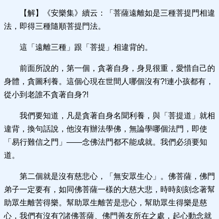
【解】《安樂集》續云：「菩薩遠離如是三種菩提門相違
法，即得三種隨順菩提門法。
這「遠離三種」跟「菩提」相違背的。
前面所說的，第一個，貪著自身，身見很重，愛惜自己的
身體，貪圖利養。這個心現在世間人哪個沒有?!連小孩都有，
從小到老誰不貪著自身?!
我們要知道，凡是貪著自身名聞利養，與「菩提道」就相
違背，換句話說，他沒有辦法學佛，無論學哪個法門，即使
「易行難信之門」——念佛法門都不能成就。我們必須要知
道。
第二個就是沒有慈悲心，「無安眾生心」。佛菩薩，佛門
弟子一定要有，如同佛菩薩一樣的大慈大悲，時時刻刻念著幫
助眾生離苦得樂。幫助眾生離苦是悲心，幫助眾生得樂是慈
心，我們有沒有?諸佛菩薩、佛門善友所在之處，起心動念就