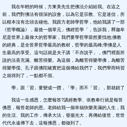
我在年輕的時候，方東美先生把佛法介紹給我。在這之
前，我們對佛法有很深的誤會，以為它是宗教、它是迷信，所
以根本沒有念頭去碰他。我跟方老師學哲學，他給我講了一部
《哲學概論》，最後一個單元」佛經哲學「，告訴我，釋迦牟
尼是世界上最偉大的哲學家，我們要學哲學當然要找他;佛教
的經典，是全世界哲學最高的教材，哲學的最高峰;學佛是人
生最高的享受。這句話就是夫子講「不亦說乎」，佛門裡面所
說的法喜充滿、離苦得樂。為這個，為離苦得樂學佛，為離苦
得樂學儒。孔子跟佛陀確實把這個傳給我們了，我們學而時習
之就得到了，一點都不假。
學」跟「習」要變成一體，「學」而不「習」，那就錯了
我這一生感恩，怎麼報答?講經教學、依教奉行就是報答
佛恩，報答老師的恩。老師給我一個幸福快樂美滿的人生，我
的生活、我的工作，傳承大法，發揚光大，再傳給後世，世世
代代永遠傳下去，這報佛恩，都做到了。