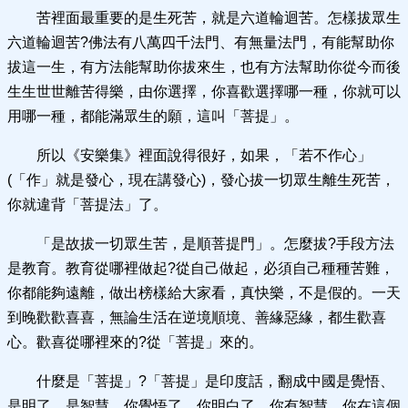
苦裡面最重要的是生死苦，就是六道輪迴苦。怎樣拔眾生
六道輪迴苦?佛法有八萬四千法門、有無量法門，有能幫助你
拔這一生，有方法能幫助你拔來生，也有方法幫助你從今而後
生生世世離苦得樂，由你選擇，你喜歡選擇哪一種，你就可以
用哪一種，都能滿眾生的願，這叫「菩提」。
所以《安樂集》裡面說得很好，如果，「若不作心」
(「作」就是發心，現在講發心)，發心拔一切眾生離生死苦，
你就違背「菩提法」了。
「是故拔一切眾生苦，是順菩提門」。怎麼拔?手段方法
是教育。教育從哪裡做起?從自己做起，必須自己種種苦難，
你都能夠遠離，做出榜樣給大家看，真快樂，不是假的。一天
到晚歡歡喜喜，無論生活在逆境順境、善緣惡緣，都生歡喜
心。歡喜從哪裡來的?從「菩提」來的。
什麼是「菩提」?「菩提」是印度話，翻成中國是覺悟、
是明了、是智慧。你覺悟了，你明白了，你有智慧，你在這個