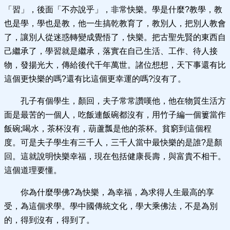
「習」，後面「不亦說乎」，非常快樂。學是什麼?教學，教
也是學，學也是教，他一生搞乾教育了，教別人，把別人教會
了，讓別人從迷惑轉變成覺悟了，快樂。把古聖先賢的東西自
己繼承了，學習就是繼承，落實在自己生活、工作、待人接
物，發揚光大，傳給後代千年萬世。諸位想想，天下事還有比
這個更快樂的嗎?還有比這個更幸運的嗎?沒有了。
孔子有個學生，顏回，夫子常常讚嘆他，他在物質生活方
面是最苦的一個人，吃飯連飯碗都沒有，用竹子編一個簍當作
飯碗;喝水，茶杯沒有，葫蘆瓢是他的茶杯。貧窮到這個程
度。可是夫子學生有三千人，三千人當中最快樂的是誰?是顏
回。這就說明快樂幸福，現在包括健康長壽，與富貴不相干。
這個道理要懂。
你為什麼學佛?為快樂，為幸福，為求得人生最高的享
受，為這個求學。學中國傳統文化，學大乘佛法，不是為別
的，得到沒有，得到了。