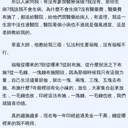
所以人家問我：有沒有參加醫療保險?我沒有。那你生
病?我說我不會生病。為什麼不會生病?沒有醫藥費，醫藥費
布施了，都送給醫院，給他們買醫藥給病人，有道理。我這一
生當中沒住過醫院，醫院看個小病也不過就是傷風感冒。這是
老師教給我的。
章嘉大師，他教給我三樣：弘法利生要福報，沒有福報不
行。
福報從哪來的?財從哪來?從財布施。從什麼狀況之下布
施?從一毛錢、一塊錢布施開頭，因為那個時候我只有這個力
量，自己生活儘量節儉，留出一塊、兩塊、三塊、五塊去布
施。布施什麼?寺廟裡頭有化小緣的，放生，大家集合起來放
生，一毛錢也收，印經這法布施，一塊錢、一毛錢也收，我們
就隨喜功德。
真的越施越多，現在每一年印經超過美金一千萬，錢從哪
裡來的我不曉得。