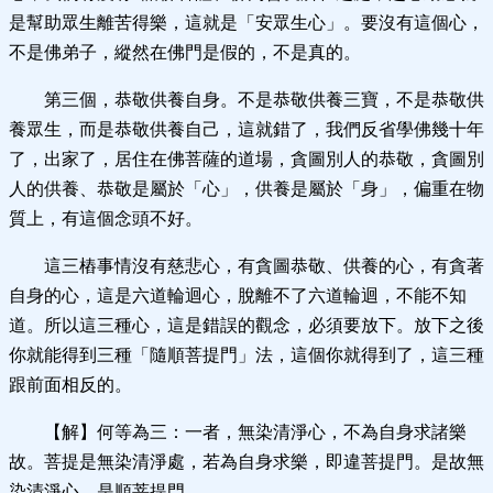
是幫助眾生離苦得樂，這就是「安眾生心」。要沒有這個心，
不是佛弟子，縱然在佛門是假的，不是真的。
第三個，恭敬供養自身。不是恭敬供養三寶，不是恭敬供
養眾生，而是恭敬供養自己，這就錯了，我們反省學佛幾十年
了，出家了，居住在佛菩薩的道場，貪圖別人的恭敬，貪圖別
人的供養、恭敬是屬於「心」，供養是屬於「身」，偏重在物
質上，有這個念頭不好。
這三樁事情沒有慈悲心，有貪圖恭敬、供養的心，有貪著
自身的心，這是六道輪迴心，脫離不了六道輪迴，不能不知
道。所以這三種心，這是錯誤的觀念，必須要放下。放下之後
你就能得到三種「隨順菩提門」法，這個你就得到了，這三種
跟前面相反的。
【解】何等為三：一者，無染清淨心，不為自身求諸樂
故。菩提是無染清淨處，若為自身求樂，即違菩提門。是故無
染清淨心，是順菩提門。