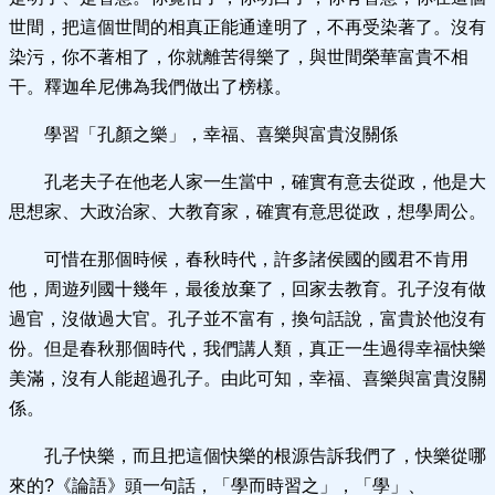
世間，把這個世間的相真正能通達明了，不再受染著了。沒有
染污，你不著相了，你就離苦得樂了，與世間榮華富貴不相
干。釋迦牟尼佛為我們做出了榜樣。
學習「孔顏之樂」，幸福、喜樂與富貴沒關係
孔老夫子在他老人家一生當中，確實有意去從政，他是大
思想家、大政治家、大教育家，確實有意思從政，想學周公。
可惜在那個時候，春秋時代，許多諸侯國的國君不肯用
他，周遊列國十幾年，最後放棄了，回家去教育。孔子沒有做
過官，沒做過大官。孔子並不富有，換句話說，富貴於他沒有
份。但是春秋那個時代，我們講人類，真正一生過得幸福快樂
美滿，沒有人能超過孔子。由此可知，幸福、喜樂與富貴沒關
係。
孔子快樂，而且把這個快樂的根源告訴我們了，快樂從哪
來的?《論語》頭一句話，「學而時習之」，「學」、