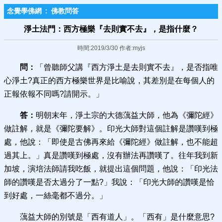
念覺學佛網
:
佛教問答
淨土法門：西方極樂『去則實不去』，是指什麼？
時間:2019/3/30 作者:myjs
問：
「曾聽師父講『西方淨土是去則實不去』，是否指唯
心淨土?真正的西方極樂世界是比喻說，其差別是在每個人的
正報依報不同嗎?請開示。」
答：
明朝末年，淨土宗的大德蕅益大師，他為《彌陀經》
做註解，就是《彌陀要解》。印光大師對這個註解是讚嘆到極
處，他說：「即使是古佛再來給《彌陀經》做註解，也不能超
過其上。」真是讚嘆到極處，沒有辦法再讚嘆了。往年我到新
加坡，演培法師請我吃飯，就提出這個問題，他說：「印光法
師的讚嘆是否太過分了一點?」我說：「印光大師的讚嘆是恰
到好處，一絲毫都不過分。」
蕅益大師的別號是「西有道人」。「西有」是什麼意思?