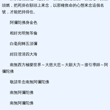
頭燃，把死掛在額頭上來念，以那種救命的心態來念這個名
號，才能把持得住。
阿彌陀佛身金色
相好光明無等倫
白毫宛轉五須彌
紺目澄清四大海
南無西方極樂世界～大慈大悲～大願大力～接引導師～阿
彌陀佛
敬請常念南無阿彌陀佛
南無阿彌陀佛
南無阿彌陀佛