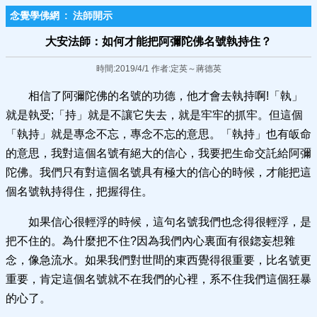
念覺學佛網
:
法師開示
大安法師：如何才能把阿彌陀佛名號執持住？
時間:2019/4/1 作者:定英～蔣德英
相信了阿彌陀佛的名號的功德，他才會去執持啊!「執」
就是執受;「持」就是不讓它失去，就是牢牢的抓牢。但這個
「執持」就是專念不忘，專念不忘的意思。「執持」也有皈命
的意思，我對這個名號有絕大的信心，我要把生命交託給阿彌
陀佛。我們只有對這個名號具有極大的信心的時候，才能把這
個名號執持得住，把握得住。
如果信心很輕浮的時候，這句名號我們也念得很輕浮，是
把不住的。為什麼把不住?因為我們內心裏面有很鍃妄想雜
念，像急流水。如果我們對世間的東西覺得很重要，比名號更
重要，肯定這個名號就不在我們的心裡，系不住我們這個狂暴
的心了。