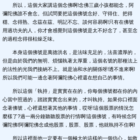
所以，這個大家講這個念佛啊!念佛三歲小孩都能念，阿
彌陀佛誰不會念。但試問要把這個佛號念好、守得住、把得
穩、念得熟、念茲在茲、明記不忘、談何容易啊!只有在佛號
用過功夫的人，你才會感覺到這個佛號是太不好念了，甚至念
的過程念得很枯燥乏味。
本身這個佛號是萬德洪名，是法味充足的，法喜濃厚的，
但是由於我們的無明、煩惱執著太厚重，這個名號的那種法上
的法性的光我們接納不上。就是油和水的關係呀!透不進來啊!
所以我們可能一邊念著阿彌陀佛心裡還在想自己的事情。
所以這個「執持」是實實在在的，你每個佛號都在你的內
心當中照過的，踏踏實實念出來的，才叫執持。如果你口裡面
念著佛號，心裡還想著其他的事情，哎呀!這個股票的情況怎
麼樣了?過一兩分鐘聽聽股票的行情啊!這個佛號，有時候念阿
彌陀佛!阿彌陀佛念成他股票，股票、股票，他就執持不住啊!
所以這裡面他一定要有一個極大的這樣的一個信心，如救