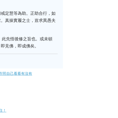
切戒定慧等為助。正助合行，如
當。真操實履之士，豈求異愚夫
，此先悟後修之旨也。或未頓
，即見佛，即成佛矣。
對照自己看看有沒有
住！