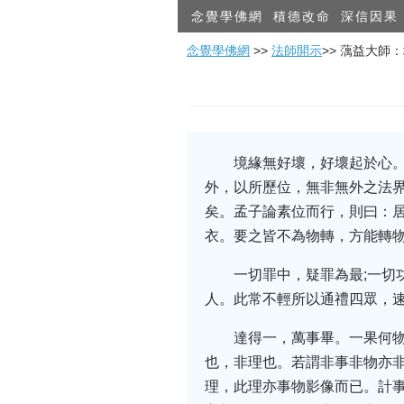
念覺學佛網
積德改命
深信因果
念覺學佛網
>>
法師開示
>> 蕅益大師
境緣無好壞，好壞起於心
外，以所歷位，無非無外之法
矣。孟子論素位而行，則曰：
衣。要之皆不為物轉，方能轉
一切罪中，疑罪為最;一切
人。此常不輕所以通禮四眾，
達得一，萬事畢。一果何
也，非理也。若謂非事非物亦
理，此理亦事物影像而已。計