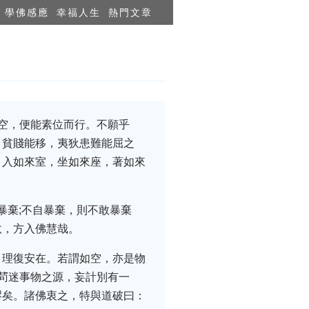
學佛感應
幸福人生
熱門文章
空，便能素位而行。不願乎
，貧賤能移，夷狄患難能屈之
：入如來室，坐如來座，著如來
暴棄;不自暴棄，則不敢暴棄
汰，方入佛慧哉。
，理復安在。若謂如空，亦是物
茍迷事物之源，妄計別有一
謬矣。諸佛衷之，特與道破曰：