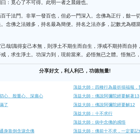
明曰：覓心了不可得。此明一者之晨鐘也。
攝百千法門。非單一發百也，但必一門深入。念佛為正行，餘一
矣。念佛之法雖多，持名最為簡便。持名之法亦多，記數尤為穩
實己哉!識得妄己本無，則淨土不期生而自生，淨戒不期持而自持
淨戒，求生淨土。功深力到，現前當來。必悟無已之體。悟無己
分享好文，利人利己，功德無量!
蕅益大師：四種行為最折損福報，
切心、殷重心、深廣心
蕅益大師：佛說阿彌陀經要解著13
滿了
蕅益大師：佛說阿彌陀經要解12
蕅益大師：十不求行
蕅益大師：病中念佛的感悟
通身靠倒含淚念佛
蕅益大師：佛前十不求，一定要記