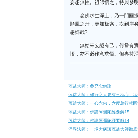
妄想無性。祖師悟之，特與發
念佛求生淨土，乃一門圓
順風之舟，更加板索，疾到岸
愚婦哉?
無始來妄認有己，何嘗有
悟，亦不必作意求悟。但專持
蕅益大師：參究念佛論
蕅益大師：修行之人要有三種心，猛
蕅益大師：一心念佛，六度萬行就圓
蕅益大師：佛說阿彌陀經要解15
蕅益大師：佛說阿彌陀經要解14
淨界法師：一場大病讓蕅益大師徹底