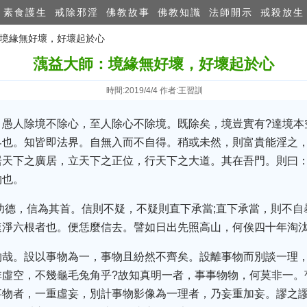
素食護生
戒除邪淫
佛教故事
佛教知識
法師開示
戒殺放生
：境緣無好壞，好壞起於心
蕅益大師：境緣無好壞，好壞起於心
時間:2019/4/4 作者:王習訓
。愚人除境不除心，至人除心不除境。既除矣，境豈實有?達境本
界也。知皆即法界。自無入而不自得。稍或未然，則富貴能淫之
居天下之廣居，立天下之正位，行天下之大道。其在吾門。則曰
物也。
功德，信為其首。信則不疑，不疑則直下承當;直下承當，則不自
速淨六根者也。便恁麼信去。譬如日出先照高山，何俟四十年淘
物哉。設以事物為一，事物且紛然不齊矣。設離事物而別談一理
非虛空，不幾龜毛兔角乎?故知真明一者，事事物物，何莫非一。
事物者，一重虛妄，別計事物影像為一理者，乃妄重加妄。謬之