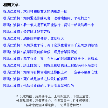
相關文章:
嘎瑪仁波切：求財神和朋友之間的相處一樣
嘎瑪仁波切：如何通過訓練氣息，改善壞情緒、平複雜念？
嘎瑪仁波切：看一個人是否真正能修行，從這一點就能看出來
嘎瑪仁波切：發好願才能有好報
嘎瑪仁波切：總是臨時抱佛腳，難度很大
嘎瑪仁波切：既然眾生平等，為什麼眾生還會有千差萬別的煩惱
嘎瑪仁波切：該業障現前的時候，還是會業障現前
嘎瑪仁波切：藏了很多「毒」在自己的阿賴耶存儲器中，果報成
嘎瑪仁波切：請上師慈悲，您就直接從我身上把疾病和不順拿掉
嘎瑪仁波切：如果你有機會遇到這樣的上師，一定要不顧身心性
嘎瑪仁波切：死亡就是無常之法最好的解釋
嘎瑪仁波切：佛法是要修的，不是看看就可以的
即以此功德，莊嚴佛淨土。上報四重恩，下救三道苦。
惟願見聞者，悉發菩提心。在世富貴全，往生極樂國。
請常念南無阿彌陀佛，一切重罪悉解脫！