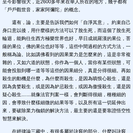
至今影響很大，近2600多年來在華人所在的地方，幾乎都有
「戶戶觀世音，家家阿彌陀」的概念。
還有，論，主要是告訴我們如何「自淨其意」。約束自己
身口意以後，用什麼樣的方法可以了脫生死，而這個了脫生死
輪迴，能夠往生西方極樂世界也好，早日成就羅漢的果位，菩
薩的果位，佛的果位也好等等，這些中間過程的方式方法，一
般稱為論。比如講佛看到的因果業力是怎麼來的，這是非常複
雜的，又如六道的狀態，你作為一個人，當你有某些狀態，可
能會投胎到哪一道等等這些的因果細分，真是分得很細。再如
殺生的動機是什麼，為什麼而殺生，是因為嗔恨心殺生，還是
因為貪婪殺生，或是因為妒忌殺生，或因為傲慢殺生，還是因
疑心殺生……就像法官判案一樣，會判斷得很細，種種細的
因，會導致什麼樣細微的結果等等，以及所有這一切延伸出
來，要破除業力枷鎖的解決方法，最主要的還是要靠證悟空性
智慧來解決。
在經律論三藏中，有很多屬於訣竅的部分。什麼叫訣竅