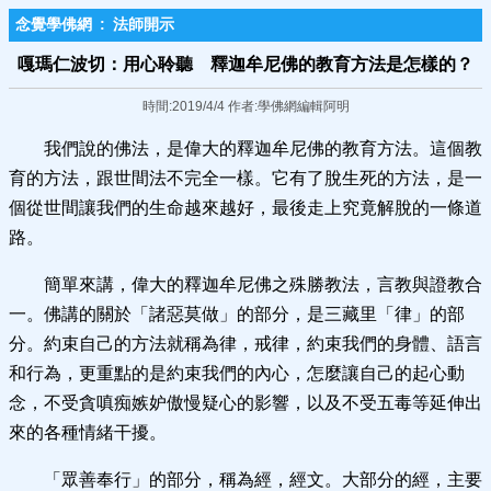
念覺學佛網
:
法師開示
嘎瑪仁波切：用心聆聽 釋迦牟尼佛的教育方法是怎樣的？
時間:2019/4/4 作者:學佛網編輯阿明
我們說的佛法，是偉大的釋迦牟尼佛的教育方法。這個教
育的方法，跟世間法不完全一樣。它有了脫生死的方法，是一
個從世間讓我們的生命越來越好，最後走上究竟解脫的一條道
路。
簡單來講，偉大的釋迦牟尼佛之殊勝教法，言教與證教合
一。佛講的關於「諸惡莫做」的部分，是三藏里「律」的部
分。約束自己的方法就稱為律，戒律，約束我們的身體、語言
和行為，更重點的是約束我們的內心，怎麼讓自己的起心動
念，不受貪嗔痴嫉妒傲慢疑心的影響，以及不受五毒等延伸出
來的各種情緒干擾。
「眾善奉行」的部分，稱為經，經文。大部分的經，主要