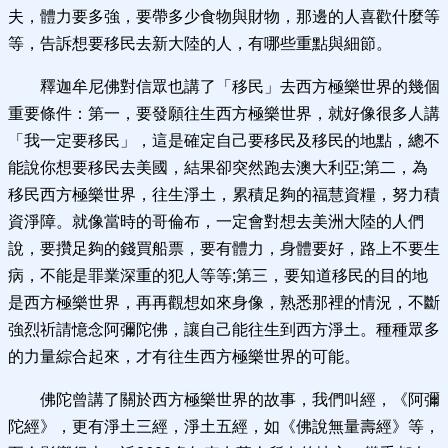
夫，體力要多強，要帶多少食物與財物，那邊的人喜歡什麼等
等，告訴想要移民去新大陸的人，有哪些重點與細節。
釋迦牟尼佛對信眾也講了「移民」去西方極樂世界的幾個
重要條件：第一，要發願往生西方極樂世界，就好像很多人講
「我一定要移民」，這是確定自己要移民及移民的地點，總不
能說你想要移民去美國，結果卻突然跑去澳大利亞;第二，為
移民西方極樂世界，往生淨土，累積足夠的福慧資糧，努力積
資淨障。就像當時的哥倫布，一定會對想去美洲大陸的人們
說，要攢足夠的錢買船票，要有體力，身體要好，路上不要生
病，不能是罪業深重的犯人等等;第三，要知道移民的目的地
是西方極樂世界，再再觀想如來身像，熟悉那裡的情況，不斷
強烈祈請憶念阿彌陀佛，讓自己能往生到西方淨土。種種眾多
的力量綜合起來，才有往生西方極樂世界的可能。
佛陀曾講了關於西方極樂世界的故事，我們叫經，《阿彌
陀經》，更有淨土三經，淨土五經，如《佛說無量壽經》等，