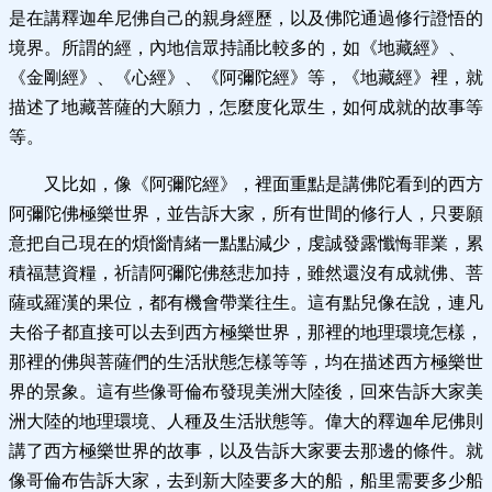
是在講釋迦牟尼佛自己的親身經歷，以及佛陀通過修行證悟的
境界。所謂的經，內地信眾持誦比較多的，如《地藏經》、
《金剛經》、《心經》、《阿彌陀經》等，《地藏經》裡，就
描述了地藏菩薩的大願力，怎麼度化眾生，如何成就的故事等
等。
又比如，像《阿彌陀經》，裡面重點是講佛陀看到的西方
阿彌陀佛極樂世界，並告訴大家，所有世間的修行人，只要願
意把自己現在的煩惱情緒一點點減少，虔誠發露懺悔罪業，累
積福慧資糧，祈請阿彌陀佛慈悲加持，雖然還沒有成就佛、菩
薩或羅漢的果位，都有機會帶業往生。這有點兒像在說，連凡
夫俗子都直接可以去到西方極樂世界，那裡的地理環境怎樣，
那裡的佛與菩薩們的生活狀態怎樣等等，均在描述西方極樂世
界的景象。這有些像哥倫布發現美洲大陸後，回來告訴大家美
洲大陸的地理環境、人種及生活狀態等。偉大的釋迦牟尼佛則
講了西方極樂世界的故事，以及告訴大家要去那邊的條件。就
像哥倫布告訴大家，去到新大陸要多大的船，船里需要多少船