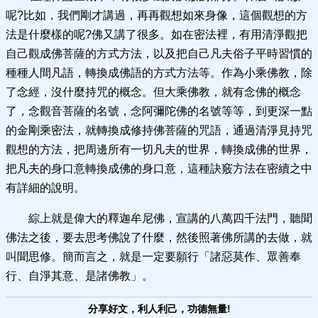
呢?比如，我們剛才講過，再再觀想如來身像，這個觀想的方
法是什麼樣的呢?佛又講了很多。如在密法裡，有用清淨觀把
自己觀成佛菩薩的方式方法，以及把自己凡夫俗子平時習慣的
種種人間凡語，轉換成佛語的方式方法等。作為小乘佛教，除
了念經，沒什麼持咒的概念。但大乘佛教，就有念佛的概念
了，念觀音菩薩的名號，念阿彌陀佛的名號等等，到更深一點
的金剛乘密法，就轉換成修持佛菩薩的咒語，通過清淨見持咒
觀想的方法，把周邊所有一切凡夫的世界，轉換成佛的世界，
把凡夫的身口意轉換成佛的身口意，這種訣竅方法在密續之中
有詳細的說明。
綜上就是偉大的釋迦牟尼佛，宣講的八萬四千法門，聽聞
佛法之後，要去思考佛說了什麼，然後照著佛所講的去做，就
叫聞思修。簡而言之，就是一定要願行「諸惡莫作、眾善奉
行、自淨其意、是諸佛教」。
分享好文，利人利己，功德無量!