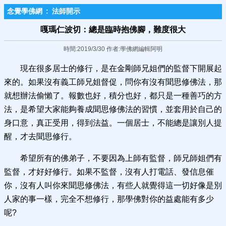
念覺學佛網
:
法師開示
嘎瑪仁波切：總是臨時抱佛腳，難度很大
時間:2019/3/30 作者:學佛網編輯阿明
現在很多居士的修行，是在金剛師兄姐們的監督下開展起
來的。如果沒有義工師兄姐督促，問你有沒有聞思修佛法，那
就想辦法偷懶了。報數也好，積分也好，都只是一種善巧的方
法，是希望大家能夠養成聞思修佛法的習慣，並套用於自己的
身口意，真正受用，得到法益。一個居士，不能總是讓別人提
醒，才去聞思修行。
希望所有的佛弟子，不要因為上師有監督，師兄師姐們有
監督，才好好修行。如果不監督，沒有人打電話、發信息催
你，沒有人叫你來聞思修佛法，有些人就覺得這一切好像是別
人家的事一樣，完全不想修行，那學佛對你的益處能有多少
呢?