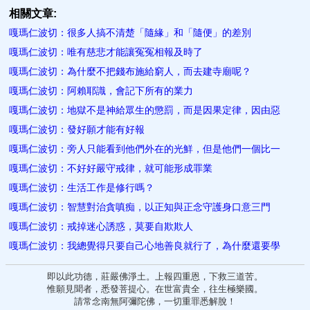
相關文章:
嘎瑪仁波切：很多人搞不清楚「隨緣」和「隨便」的差別
嘎瑪仁波切：唯有慈悲才能讓冤冤相報及時了
嘎瑪仁波切：為什麼不把錢布施給窮人，而去建寺廟呢？
嘎瑪仁波切：阿賴耶識，會記下所有的業力
嘎瑪仁波切：地獄不是神給眾生的懲罰，而是因果定律，因由惡
嘎瑪仁波切：發好願才能有好報
嘎瑪仁波切：旁人只能看到他們外在的光鮮，但是他們一個比一
嘎瑪仁波切：不好好嚴守戒律，就可能形成罪業
嘎瑪仁波切：生活工作是修行嗎？
嘎瑪仁波切：智慧對治貪嗔痴，以正知與正念守護身口意三門
嘎瑪仁波切：戒掉迷心誘惑，莫要自欺欺人
嘎瑪仁波切：我總覺得只要自己心地善良就行了，為什麼還要學
即以此功德，莊嚴佛淨土。上報四重恩，下救三道苦。
惟願見聞者，悉發菩提心。在世富貴全，往生極樂國。
請常念南無阿彌陀佛，一切重罪悉解脫！