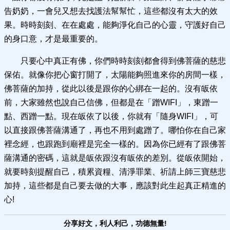
告奶奶，一會兒又想去找護法幫幫忙，這些都沒有太大的效
果。時時刻刻、在在處處，能夠淨化自己的心靈，守護好自己
的身口意，才是最重要的。
只要心中真正有佛，你們時時刻刻都會得到佛菩薩的慈悲
保佑。就像你把心窗打開了，太陽能夠照進來你的房間一樣，
佛菩薩的加持，從此以後是跟你的心綁在一起的。沒有皈依
前，大家雖然也說自己信佛，但都是在「蹭WIFI」，東蹭一
點、西蹭一點。現在皈依了以後，你就有「隨身WIFI」，可
以直接跟佛菩薩溝通了，再也不用到處蹭了。哪怕你在自己家
裡念經，也跟跑到廟裡是完全一樣的。因為你已經有了跟佛菩
薩溝通的密碼，這就是皈依跟沒有皈依的差別。從皈依開始，
就要時刻提醒自己，積累資糧、清淨罪業、祈請上師三寶慈悲
加持，這些都是自己要去做的大事，應該對此生起真正精進的
心!
分享好文，利人利己，功德無量!