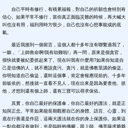
自己平時有修行，有積累福報，對自己的祈願也會特別有
信心。如果平常不修行，當你真正面臨災難的時候，再大喊大
叫也沒有用，福到用時方恨少，自己也沒有心想事能成的底
氣。
最近我接到一個留言，這個人都十多年沒有聯繫過我了，
一聽，「上師救命啊!我有劫難啦!」再一問，原來是個貪官，
很快就要被紀委抓起來了。現在叫我有什麼用?如果你知道自
己是信佛的人，就不應該貪污。貪污，就是佛教里講的偷盜。
你明知道自己偷盜，還幹這個事，肯定會報應現前的。十多年
前皈依的，然後就一直看不見人，現在出來是因為要查他、抓
他，才想到還有個上師，還有三寶可以尋求保佑。
其實，你自己最好的保護傘，你自己最好的護法，就是正
知與正念。平常如果能長期觀察自己的身體、語言、心靈，到
底在行善還是作惡，這兩大護法就在你的身上保護你。如果這
一點你都沒有做到，光是臨時抱佛腳，跟上師、佛菩薩求爺爺