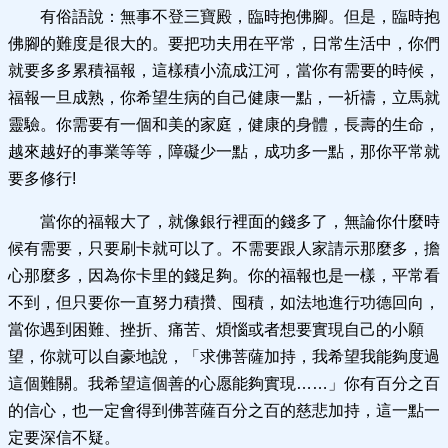
有俗語說：無事不登三寶殿，臨時抱佛腳。但是，臨時抱
佛腳的難度是很大的。要把功夫用在平常，日常生活中，你們
就要多多累積福報，這樣積小流成江河，當你有需要的時候，
福報一旦成熟，你希望生病的自己健康一點，一祈禱，立馬就
靈驗。你需要有一個和美的家庭，健康的身體，長壽的生命，
越來越好的事業等等，障礙少一點，成功多一點，那你平常就
要多修行!
當你的福報大了，就像銀行裡面的錢多了，無論你什麼時
候有需要，只要刷卡就可以了。不需要跟人家請示那麼多，擔
心那麼多，因為你卡里的錢足夠。你的福報也是一樣，平常看
不到，但只要你一直努力積攢、囤積，如法地進行功德回向，
當你遇到困難、挫折、痛苦、煩惱或者想要實現自己的小願
望，你就可以自豪地說，「求佛菩薩加持，我希望我能夠度過
這個難關。我希望這個善的心愿能夠實現……」你有百分之百
的信心，也一定會得到佛菩薩百分之百的慈悲加持，這一點一
定要深信不疑。