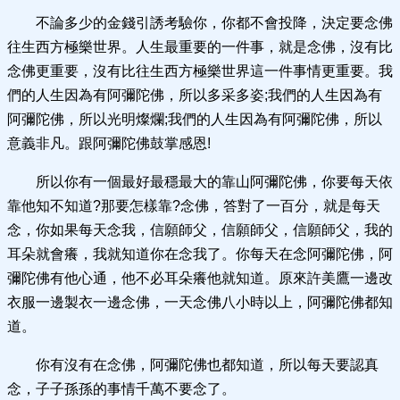
不論多少的金錢引誘考驗你，你都不會投降，決定要念佛
往生西方極樂世界。人生最重要的一件事，就是念佛，沒有比
念佛更重要，沒有比往生西方極樂世界這一件事情更重要。我
們的人生因為有阿彌陀佛，所以多采多姿;我們的人生因為有
阿彌陀佛，所以光明燦爛;我們的人生因為有阿彌陀佛，所以
意義非凡。跟阿彌陀佛鼓掌感恩!
所以你有一個最好最穩最大的靠山阿彌陀佛，你要每天依
靠他知不知道?那要怎樣靠?念佛，答對了一百分，就是每天
念，你如果每天念我，信願師父，信願師父，信願師父，我的
耳朵就會癢，我就知道你在念我了。你每天在念阿彌陀佛，阿
彌陀佛有他心通，他不必耳朵癢他就知道。原來許美鷹一邊改
衣服一邊製衣一邊念佛，一天念佛八小時以上，阿彌陀佛都知
道。
你有沒有在念佛，阿彌陀佛也都知道，所以每天要認真
念，子子孫孫的事情千萬不要念了。