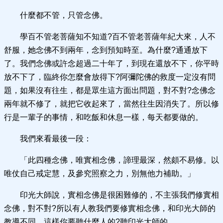
什麼都不管，只管念佛。
學百不管老菩薩知不知道?百不管老菩薩年紀大來，人不
舒服，她念佛不到兩年，念到預知時至。為什麼?通通放下
了。我們念佛或許念超過二十年了，到現在還放不下，你平時
放不下了，臨終你怎麼會放得下?阿彌陀佛的救度一定沒有問
題，如果沒有往生，都是眾生這方面出問題，對不對?念佛念
兩年就不修了，就把它收起來了，當然往生因消失了。所以修
行是一輩子的事情，和吃飯和休息一樣，每天都要做的。
我們來看最後一段：
「此四種念佛，唯實相念佛，諦理最深，然頗不易修。以
唯仗自己戒定慧，及參究照察之力，別無他力補助。」
印光大師說，實相念佛是很困難修的，不主張我們修實相
念佛，對不對?所以有人教我們要修實相念佛，和印光大師的
教導不同，這樣你要聽什麼人的?聽印光大師的。