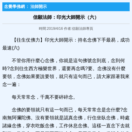
念覺學佛網
:
法師開示
信願法師：印光大師開示（六）
時間:2019/4/16 作者:信願法師專頁
【往生仗佛力】印光大師開示：持名念佛下手最易，成功
最速(六)
不管你用什麼心念佛，你就是這句佛號念到底，念到何
時?念到往生西方極樂世界，還要再念嗎?要。念佛沒有什麼
要領，念佛如果要說要領，就只有這句而已，請大家跟著我來
念一遍：
每天常常念，千萬不要碎碎念。
念佛的要領就只有這一句而已，每天常常念是念什麼?念
南無阿彌陀佛。沒有要領就是認真念佛，行住坐臥念佛，時處
諸緣念佛，穿衣吃飯念佛，工作休息念佛。這樣一直念下去就