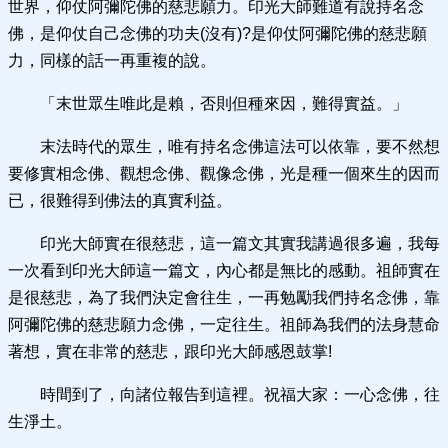
世界，仰仗阿彌陀佛的慈悲願力。印光大師難道有說持名念
佛，是仰仗自己念佛的功夫(沒有)?是仰仗阿彌陀佛的慈悲願
力，同樣的話一再重複的說。
「末世眾生唯此是賴，否則但種來因，難得實益。」
末法時代的眾生，唯有持名念佛這法可以依靠，要不然想
要修實相念佛、觀想念佛、觀像念佛，光是種一個來生的因而
已，很難得到佛法的真實利益。
印光大師實在很慈悲，這一篇文其實我講過很多遍，我每
一次看到印光大師這一篇文，內心都是無比的感動。祖師實在
是很慈悲，為了我們決定會往生，一再勉勵我們持名念佛，靠
阿彌陀佛的慈悲願力念佛，一定往生。祖師為我們的法身慧命
著想，實在非常的慈悲，跟印光大師感恩鼓掌!
時間到了，向諸位報告到這裡。祝福大家：一心念佛，往
生淨土。