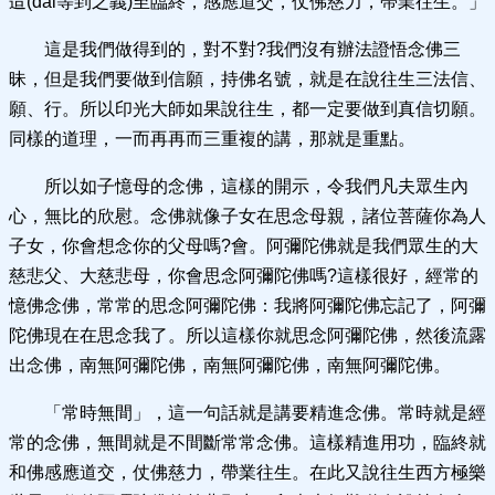
迨(dài等到之義)至臨終，感應道交，仗佛慈力，帶業往生。」
這是我們做得到的，對不對?我們沒有辦法證悟念佛三
昧，但是我們要做到信願，持佛名號，就是在說往生三法信、
願、行。所以印光大師如果說往生，都一定要做到真信切願。
同樣的道理，一而再再而三重複的講，那就是重點。
所以如子憶母的念佛，這樣的開示，令我們凡夫眾生內
心，無比的欣慰。念佛就像子女在思念母親，諸位菩薩你為人
子女，你會想念你的父母嗎?會。阿彌陀佛就是我們眾生的大
慈悲父、大慈悲母，你會思念阿彌陀佛嗎?這樣很好，經常的
憶佛念佛，常常的思念阿彌陀佛：我將阿彌陀佛忘記了，阿彌
陀佛現在在思念我了。所以這樣你就思念阿彌陀佛，然後流露
出念佛，南無阿彌陀佛，南無阿彌陀佛，南無阿彌陀佛。
「常時無間」，這一句話就是講要精進念佛。常時就是經
常的念佛，無間就是不間斷常常念佛。這樣精進用功，臨終就
和佛感應道交，仗佛慈力，帶業往生。在此又說往生西方極樂