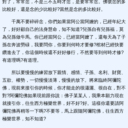
對了，常常念，不是三不五時才念，是要常常念。佛號念的多
比較好，還是念的少比較好?當然是念的多比較好。
千萬不要碎碎念，你們如果當阿公當阿嬤的，已經年紀大
了，好好顧自己的法身慧命，知不知道?兒孫自有兒孫福，莫
為兒孫做牛馬。你已經當阿公，已經當阿嬤了，還每天為了子
孫在奔波勞碌，我要問你，你要到何時才要修?棺材已經快要
鑽進去了，你這個時候還不好好修行，不然要等到何時才修?
有道理嗎?有道理。
所以要慢慢的練習放下親情、感情、子孫、名利、財寶、
五欲、權勢，一切慢慢淡薄，慢慢的放下。將來臨終阿彌陀
佛，現前來接引你的時候，你才能走的很瀟灑、很自在，對不
對?阿彌陀佛如果現前跟你說：佛子某某人，我乘本願力現在
就接引你，往生西方極樂世界，好不好?好。這樣你還要請阿
彌陀佛再稍等一下嗎?不要等，馬上跟隨阿彌陀佛，往生西方
極樂世界，知不知道?