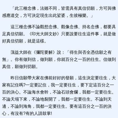
「此三種念佛，法雖不同，皆需具有真信切願，方可與佛
感應道交，方可決定現生出此娑婆，生彼極樂。」
這三種念佛不論觀想念佛、觀像念佛、持名念佛，都要具
足真信切願。《印光大師文鈔》只要說要往生這件事，就是做
好真信切願，就是這樣。
蕅益大師在《彌陀要解》說：「得生與否全憑信願之有
無」。你有做到信，做到願，你就百分之一百的往生。信做到
真信，願做到切願。
昨日信願帶大家在佛前好好的發願，這生決定要往生，大
家有記住嗎?一定要記住，我一定要往生，要下定這百分之一
百的決心。不論海水會幹，不論石頭會爛，我都一定要往生。
不論天塌下來，不論地裂開了，我都一定要往生。不論到天
邊，不論到海角，我都一定要往生。要有這百分之一百的決
心，有沒有?有的人請鼓掌!