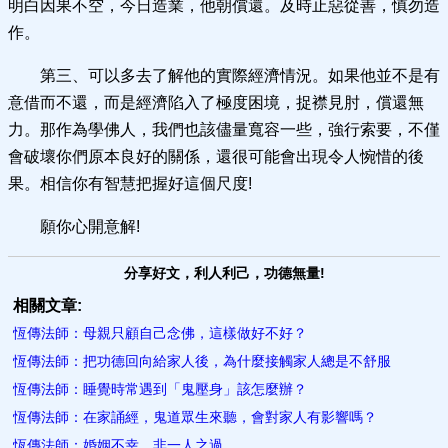
明白因果不空，今日造業，他朝償還。及時止惡從善，慎勿造
作。
第三、可以多去了解他的實際經濟情況。如果他並不是有
意借而不還，而是經濟陷入了極度困境，捉襟見肘，償還無
力。那作為學佛人，我們也該儘量寬容一些，強行索要，不僅
會破壞你們原本良好的關係，還很可能會出現令人惋惜的後
果。相信你有智慧把握好這個尺度!
願你心開意解!
分享好文，利人利己，功德無量!
相關文章:
恆傳法師：母親只顧自己念佛，這樣做好不好？
恆傳法師：把功德回向給家人後，為什麼接觸家人總是不舒服
恆傳法師：睡覺時常遇到「鬼壓身」該怎麼辦？
恆傳法師：在家誦經，鬼道眾生來聽，會對家人有影響嗎？
恆傳法師：婚姻不幸，非一人之過