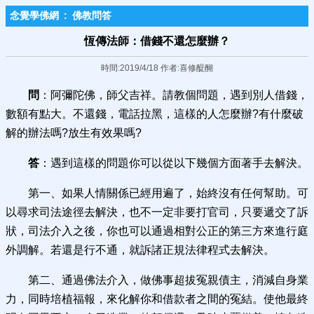
念覺學佛網
:
佛教問答
恆傳法師：借錢不還怎麼辦？
時間:2019/4/18 作者:喜修醍醐
問
：阿彌陀佛，師父吉祥。請教個問題，遇到別人借錢，
數額有點大。不還錢，電話拉黑，這樣的人怎麼辦?有什麼破
解的辦法嗎?放生有效果嗎?
答
：遇到這樣的問題你可以從以下幾個方面著手去解決。
第一、如果人情關係已經用遍了，始終沒有任何幫助。可
以尋求司法途徑去解決，也不一定非要打官司，只要遞交了訴
狀，司法介入之後，你也可以通過相對公正的第三方來進行庭
外調解。若還是行不通，就訴諸正規法律程式去解決。
第二、通過佛法介入，做佛事超拔冤親債主，消減自身業
力，同時培植福報，來化解你和借款者之間的冤結。使他最終