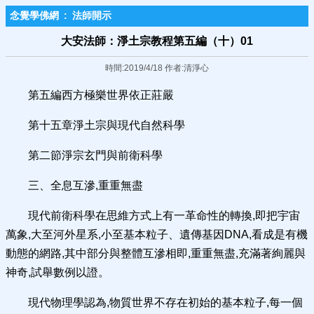
念覺學佛網
:
法師開示
大安法師：淨土宗教程第五編（十）01
時間:2019/4/18 作者:清淨心
第五編西方極樂世界依正莊嚴
第十五章淨土宗與現代自然科學
第二節淨宗玄門與前衛科學
三、全息互滲,重重無盡
現代前衛科學在思維方式上有一革命性的轉換,即把宇宙
萬象,大至河外星系,小至基本粒子、遺傳基因DNA,看成是有機
動態的網路,其中部分與整體互滲相即,重重無盡,充滿著絢麗與
神奇,試舉數例以證。
現代物理學認為,物質世界不存在初始的基本粒子,每一個