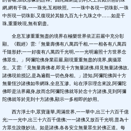
網,網有千珠,一一珠光,互相映照。一一珠中各現一切珠影,一珠
中所現一切珠影,又復現於其餘九百九十九珠之中……如是千
珠,重重映現,無有窮盡。
全息互滲重重無盡的境界在極樂世界依正莊嚴中充分彰
顯。《觀經》雲:「無量壽佛有八萬四千相,一一相各有八萬四
千隨形妤;一一好復有八萬四千光明,一一光明遍照十方世界念
佛眾生。」阿彌陀佛身業莊嚴,顯現重重無盡的境界,廣攝眾
生。又雲:「見無量壽佛者,即見十方無量諸佛,得見無量諸佛故,
諸佛現前授記,是為遍觀一切色身相。」證知,阿彌陀佛與十方
無量恆沙諸佛如帝網珠,全息互滲。站在淨宗理念來說,阿彌陀
佛即是法界藏身,故而念阿彌陀佛就等於念十方諸佛,見到阿彌
陀佛就等於見到十方諸佛,顯示一多相即的妙用。
西方淨土中,眾寶蓮華,周滿世界,一一華中,出三十六百千億
光;一一光中,出三十六百千億佛;一一諸佛又放百千光明,普為十
方眾生說微妙法。如是諸佛,各各安立無量眾生於佛正道。每