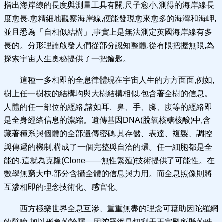
指出海岸線的長度與測量工具有關,尺子愈小,測得的海岸線長
度愈長,愈精細地觀察海岸線,便能發現愈來愈多的海灣和海岬,
並且悉為「自相似結構」,事實上是無法測定英國海岸線有多
長的。分形理論啟發人們從部分認知整體,從有限把握無限,為
探索宇宙人生奧秘提供了一把鑰匙。
這種一多相即的全息律體現在宇宙人生的方方面面,例如,
樹上任一樹枝的結構均與大樹結構相似,包含著全樹的信息。
人體的任一部位的經絡,諸如耳、鼻、手、腳、腹等的經絡即
是全身經絡信息的濃縮。遺傳基因DNA(脫氧核糖核酸)中,含
藏著種系與個體的全部遺傳密碼,其存儲、表達、複製、調控
與傳遞的機制,構成了一個完整與自洽的環。任一細胞都是全
能的,這就為克隆(Clone——無性繁殖)技術提供了可能性。在
數學無窮大中,部分含攝全體的信息與力用。而全息照像則將
互滲相即的理念技術化、感官化。
西方極樂世界全息互滲、重重無盡的理念可藉助因陀羅網
的譬喻,加以形象的詮釋。因陀羅網是忉利天王宮殿所懸的珠