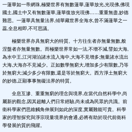
一蓮華如一帝網珠,極樂世界有無數蓮華,蓮華放光,光現佛,佛現
國土,國土中又有無數蓮華,蓮華復放光現佛……重重無盡,妙德
難思。一蓮華具無量法界,傾華藏世界全海水,曾不滿蓮華之一
蕊,全息相即,不可思議。
極樂世界亦具無窮大的特質。十方往生者亦無量無數,般
涅盤者亦無量無數。而極樂世界常如一法,不增不減,譬如大海,
為水中王,江河湖泊諸水流入海中,大海不見增多;無量諸水流出
大海,大海亦不見減少。正如數學無窮大,增加多少有限數,乃等
於無窮大;減少多少有限數,還是等於無窮大。西方淨土無窮大
的妙德,正顯事事無礙法界的特質。
全息互滲、重重無窮的理念與境界,在當代自然科學中,尚
屬新的觀念,因其超離人們日常經驗,尚未成為民眾的共識。前
衛科學家們思維觸角伸展到如此的深度,實屬難能可貴。科學
家的理智探究與淨宗現量境界的會通,必將有助於現代前衛科
學發展的質的飛躍。