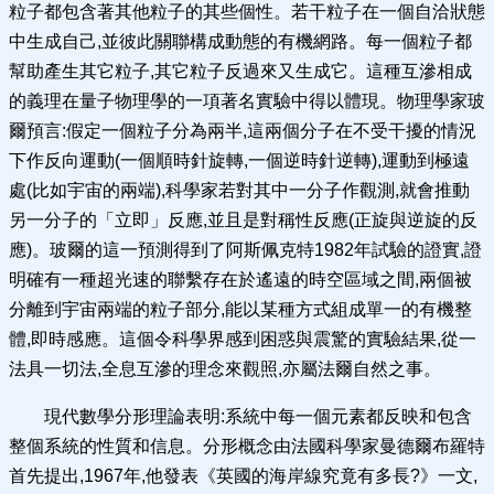
粒子都包含著其他粒子的其些個性。若干粒子在一個自洽狀態
中生成自己,並彼此關聯構成動態的有機網路。每一個粒子都
幫助產生其它粒子,其它粒子反過來又生成它。這種互滲相成
的義理在量子物理學的一項著名實驗中得以體現。物理學家玻
爾預言:假定一個粒子分為兩半,這兩個分子在不受干擾的情況
下作反向運動(一個順時針旋轉,一個逆時針逆轉),運動到極遠
處(比如宇宙的兩端),科學家若對其中一分子作觀測,就會推動
另一分子的「立即」反應,並且是對稱性反應(正旋與逆旋的反
應)。玻爾的這一預測得到了阿斯佩克特1982年試驗的證實,證
明確有一種超光速的聯繫存在於遙遠的時空區域之間,兩個被
分離到宇宙兩端的粒子部分,能以某種方式組成單一的有機整
體,即時感應。這個令科學界感到困惑與震驚的實驗結果,從一
法具一切法,全息互滲的理念來觀照,亦屬法爾自然之事。
現代數學分形理論表明:系統中每一個元素都反映和包含
整個系統的性質和信息。分形概念由法國科學家曼德爾布羅特
首先提出,1967年,他發表《英國的海岸線究竟有多長?》一文,