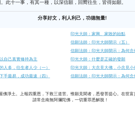
因。此十一事，有其一種，以深信願，回嚮往生，皆得如願。
分享好文，利人利己，功德無量!
印光大師：家興、家敗的始點
信願法師：印光大師開示（五）
信願法師：印光大師開示：為何念
以自己真實修持為主
印光大師：什麼是正確的發願
的人多，往生者人少（一）
印光大師：大念見大佛，小念見小
下手最易，成功最速（四）
信願法師：印光大師開示：為何念
嚴佛淨土。上報四重恩，下救三道苦。惟願見聞者，悉發菩提心。在世富
請常念南無阿彌陀佛，一切重罪悉解脫！