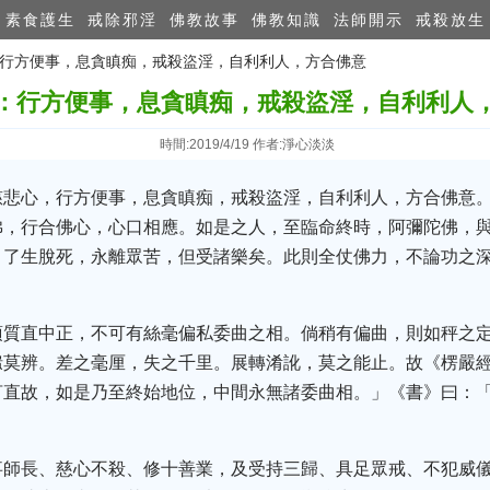
素食護生
戒除邪淫
佛教故事
佛教知識
法師開示
戒殺放生
師：行方便事，息貪瞋痴，戒殺盜淫，自利利人，方合佛意
：行方便事，息貪瞋痴，戒殺盜淫，自利利人
時間:2019/4/19 作者:淨心淡淡
慈悲心，行方便事，息貪瞋痴，戒殺盜淫，自利利人，方合佛意
佛，行合佛心，心口相應。如是之人，至臨命終時，阿彌陀佛，
，了生脫死，永離眾苦，但受諸樂矣。此則全仗佛力，不論功之
須質直中正，不可有絲毫偏私委曲之相。倘稍有偏曲，則如秤之
媸莫辨。差之毫厘，失之千里。展轉淆訛，莫之能止。故《楞嚴
言直故，如是乃至終始地位，中間永無諸委曲相。」《書》曰：
事師長、慈心不殺、修十善業，及受持三歸、具足眾戒、不犯威