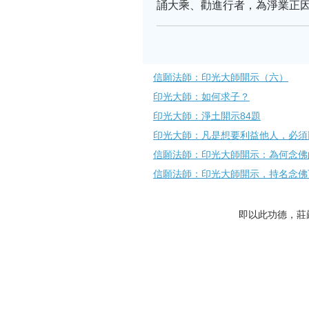
誦大乘、勸進行者，為淨業正
信願法師：印光大師開示（六）
印光大師：如何求子？
印光大師：淨土開示84題
印光大師：凡是想要利益他人，必須
信願法師：印光大師開示：為何念佛
信願法師：印光大師開示，持名念佛
即以此功德，莊