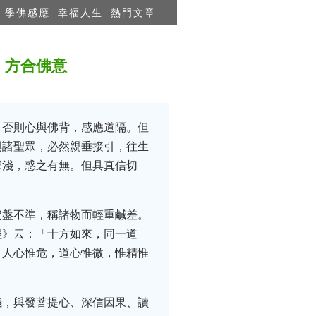
學佛感應
幸福人生
熱門文章
，方合佛意
。否則心與佛背，感應道隔。但
與諸聖眾，必然親垂接引，往生
深淺，惑之有無。但具真信切
定盤不準，稱諸物而輕重鹹差。
經》云：「十方如來，同一道
「人心惟危，道心惟微，惟精惟
儀，與發菩提心、深信因果、讀