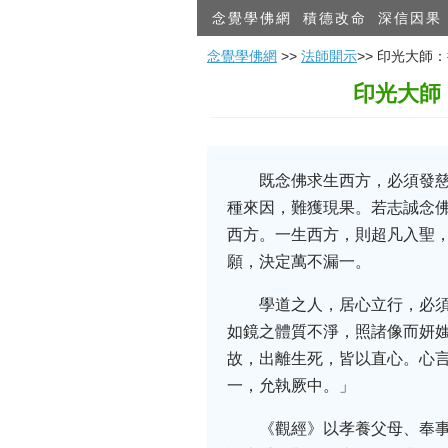
念覺學佛網
積德改命
深信因果
念覺學佛網
>>
法師開示
>> 印光大
印光大師
既念佛求生西方，必須發
種來因，難獲現果。若志誠念
西方。一生西方，則超凡入聖
願，決定萬不漏一。
學道之人，居心立行，必
如鏡之體質不淨，照諸像而妍
故，出離生死，皆以直心。心
一，允執厥中。」
《觀經》以孝養父母、奉