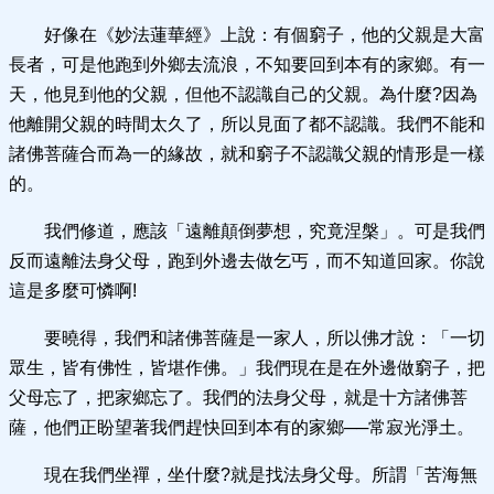
好像在《妙法蓮華經》上說：有個窮子，他的父親是大富
長者，可是他跑到外鄉去流浪，不知要回到本有的家鄉。有一
天，他見到他的父親，但他不認識自己的父親。為什麼?因為
他離開父親的時間太久了，所以見面了都不認識。我們不能和
諸佛菩薩合而為一的緣故，就和窮子不認識父親的情形是一樣
的。
我們修道，應該「遠離顛倒夢想，究竟涅槃」。可是我們
反而遠離法身父母，跑到外邊去做乞丐，而不知道回家。你說
這是多麼可憐啊!
要曉得，我們和諸佛菩薩是一家人，所以佛才說：「一切
眾生，皆有佛性，皆堪作佛。」我們現在是在外邊做窮子，把
父母忘了，把家鄉忘了。我們的法身父母，就是十方諸佛菩
薩，他們正盼望著我們趕快回到本有的家鄉──常寂光淨土。
現在我們坐禪，坐什麼?就是找法身父母。所謂「苦海無