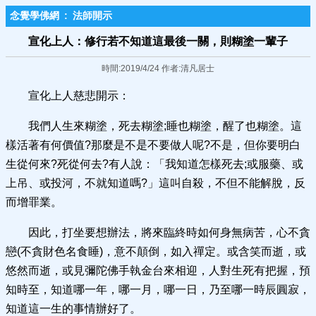
念覺學佛網
:
法師開示
宣化上人：修行若不知道這最後一關，則糊塗一輩子
時間:2019/4/24 作者:清凡居士
宣化上人慈悲開示：
我們人生來糊塗，死去糊塗;睡也糊塗，醒了也糊塗。這
樣活著有何價值?那麼是不是不要做人呢?不是，但你要明白
生從何來?死從何去?有人說：「我知道怎樣死去;或服藥、或
上吊、或投河，不就知道嗎?」這叫自殺，不但不能解脫，反
而增罪業。
因此，打坐要想辦法，將來臨終時如何身無病苦，心不貪
戀(不貪財色名食睡)，意不顛倒，如入禪定。或含笑而逝，或
悠然而逝，或見彌陀佛手執金台來相迎，人對生死有把握，預
知時至，知道哪一年，哪一月，哪一日，乃至哪一時辰圓寂，
知道這一生的事情辦好了。