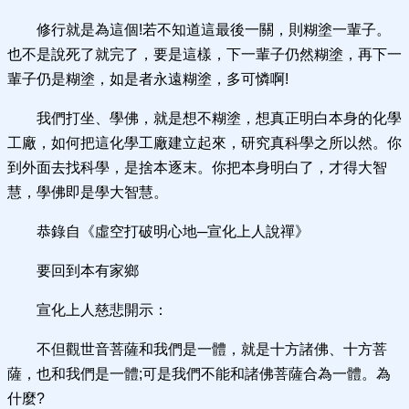
修行就是為這個!若不知道這最後一關，則糊塗一輩子。
也不是說死了就完了，要是這樣，下一輩子仍然糊塗，再下一
輩子仍是糊塗，如是者永遠糊塗，多可憐啊!
我們打坐、學佛，就是想不糊塗，想真正明白本身的化學
工廠，如何把這化學工廠建立起來，研究真科學之所以然。你
到外面去找科學，是捨本逐末。你把本身明白了，才得大智
慧，學佛即是學大智慧。
恭錄自《虛空打破明心地─宣化上人說禪》
要回到本有家鄉
宣化上人慈悲開示：
不但觀世音菩薩和我們是一體，就是十方諸佛、十方菩
薩，也和我們是一體;可是我們不能和諸佛菩薩合為一體。為
什麼?