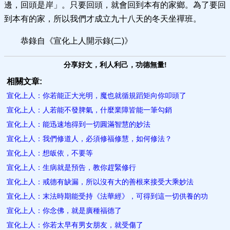
邊，回頭是岸」。只要回頭，就會回到本有的家鄉。為了要回
到本有的家，所以我們才成立九十八天的冬天坐禪班。
恭錄自《宣化上人開示錄(二)》
分享好文，利人利己，功德無量!
相關文章:
宣化上人：你若能正大光明，魔也就循規蹈矩向你叩頭了
宣化上人：人若能不發脾氣，什麼業障皆能一筆勾銷
宣化上人：能迅速地得到一切圓滿智慧的妙法
宣化上人：我們修道人，必須修福修慧，如何修法？
宣化上人：想皈依，不要等
宣化上人：生病就是預告，教你趕緊修行
宣化上人：戒德有缺漏，所以沒有大的善根來接受大乘妙法
宣化上人：末法時期能受持《法華經》，可得到這一切供養的功
宣化上人：你念佛，就是廣種福德了
宣化上人：你若太早有男女朋友，就受傷了