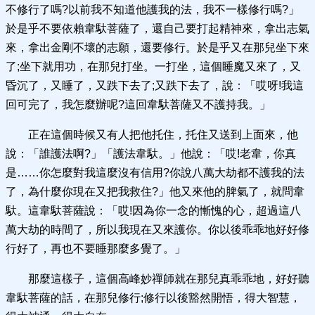
不修行了嗎?以前我不知道他護我的法，我不一樣修行嗎?」
於是乎不要依賴韋馱菩薩了，還自己要打起精神來，拿出志氣
來，拿出金剛不壞的志願，還要修行。於是乎又在那兒坐下來
了;坐下就用功，在那兒打坐。一打坐，這個睡魔又來了，又
昏沉了，又睡了，又跌下去了;又跌下去了，說：「哎呀!我這
回可完了，我怎麼辦呢?這回韋馱菩薩又不護持我。」
正在這個時候又有人把他托住，托住又送到上面來，他
說：「誰護法啊?」「護法韋馱。」他說：「哎!老韋，你真
是……你怎麼對我這麼沒有信用?你說八萬大劫都不護我的法
了，為什麼你現在又把我救住?」他又來他的脾氣了，就問韋
馱。這韋馱菩薩說：「哎!因為你一念的慚愧的心，超過這八
萬大劫的時間了，所以我現在又來護你。你以後乖乖地好好修
行好了，再也不要睡那麼多覺了。」
那麼這樣子，這個高峰妙禪師就在那兒真乖乖地，好好聽
韋馱菩薩的話，在那兒修行;修行以後豁然開悟，得大智慧，