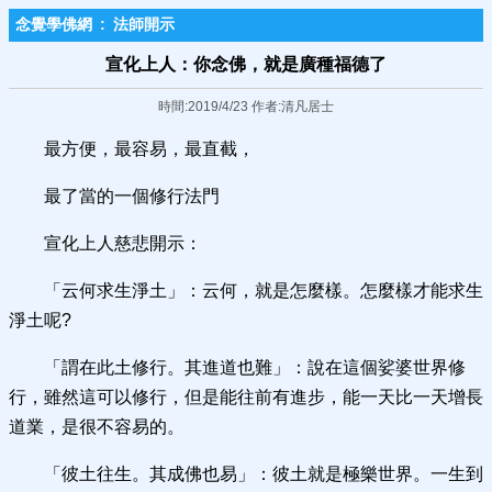
念覺學佛網
:
法師開示
宣化上人：你念佛，就是廣種福德了
時間:2019/4/23 作者:清凡居士
最方便，最容易，最直截，
最了當的一個修行法門
宣化上人慈悲開示：
「云何求生淨土」：云何，就是怎麼樣。怎麼樣才能求生
淨土呢?
「謂在此土修行。其進道也難」：說在這個娑婆世界修
行，雖然這可以修行，但是能往前有進步，能一天比一天增長
道業，是很不容易的。
「彼土往生。其成佛也易」：彼土就是極樂世界。一生到