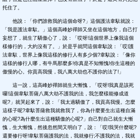
托住了。
他說：「你們誰救我的這個命呀?」這個護法韋馱就說：
「我是護法韋馱。」這個高峰妙禪師又坐在這個地方，自己打
妄想了，就生了驕傲心了，說：「哎呀!這個世界上像我這個
樣修行的，大約沒有了。」於是乎就問這個韋馱說：「哎!護
法韋馱，世界上像我這樣的修行人有多少個?韋馱說：「像你
這樣的修行人哪，有牛馬那麼多!你真是不知慚愧!你生這種的
傲慢的心。你貢高我慢，我八萬大劫也不護你的法了!」
這一說，這高峰妙禪師就生大慚愧，「哎呀!我真是該死
囉!這個韋馱菩薩八萬大劫不護我的法，我怎麼樣能修成道
呢?」就哭起來了，說：「我太過驕傲了，我貢高我慢。怎麼
這樣子呢?韋馱菩薩救我就救我了，你為什麼要生出這種自滿
的心呢?為什麼生出這種驕傲的心呢?」自己對自己就生大慚
愧，生大慚愧，然後忽然間又明白了，說：「哎!我哭什麼呢?
還要修行呀!韋馱菩薩護我的法，我就修行;不護我的法，我就