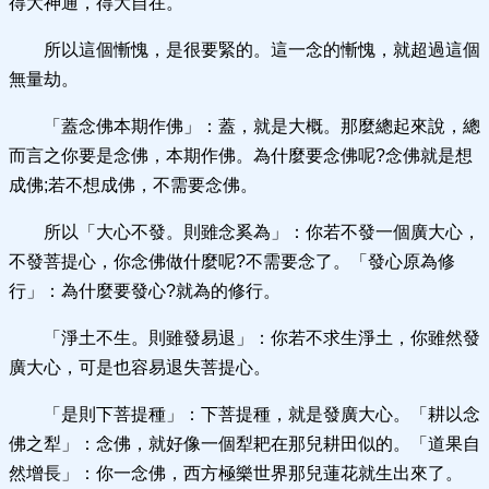
得大神通，得大自在。
所以這個慚愧，是很要緊的。這一念的慚愧，就超過這個
無量劫。
「蓋念佛本期作佛」：蓋，就是大概。那麼總起來說，總
而言之你要是念佛，本期作佛。為什麼要念佛呢?念佛就是想
成佛;若不想成佛，不需要念佛。
所以「大心不發。則雖念奚為」：你若不發一個廣大心，
不發菩提心，你念佛做什麼呢?不需要念了。「發心原為修
行」：為什麼要發心?就為的修行。
「淨土不生。則雖發易退」：你若不求生淨土，你雖然發
廣大心，可是也容易退失菩提心。
「是則下菩提種」：下菩提種，就是發廣大心。「耕以念
佛之犁」：念佛，就好像一個犁耙在那兒耕田似的。「道果自
然增長」：你一念佛，西方極樂世界那兒蓮花就生出來了。