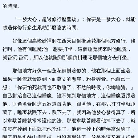
的時間。
「一發大心，超過修行歷塵劫」：你要是一發大心，就能
超過你修行多生累劫那麼遠的時間。
好像這個高峰妙禪師在西天目倒掛蓮花那個地方修行。修
行啊，他有個睡魔;他一想要打坐，這個睡魔就來叫他睡覺，
就昏沉;昏沉，所以他就跑到那個倒掛蓮花那個地方去打坐。
那個地方好像一個蓮花倒掛著似的，他在那個上面坐著。
如果一睡覺就會跌到下面萬丈的懸崖，粉身碎骨。他自己一
想：「你要怕死就再也不敢睡了，不然的時候，你總睡覺。」
自己對治自己這個睡魔。誰不知到那個地方，這個睡魔還跟著
他，財色名食睡這五欲還跟著他。跟著他，在那兒打打坐就睡
著了，睡著就跌下去，跌下去了，就因為他發心發得真了，所
以韋馱菩薩就常常護他的法。那麼韋馱菩薩看他掉下去了，就
在沒有掉到下面就把他托住了。他這一掉下的時候當然醒了，
醒了但是也往山崖里掉，也沒有辦法了，於是乎這又有人把他