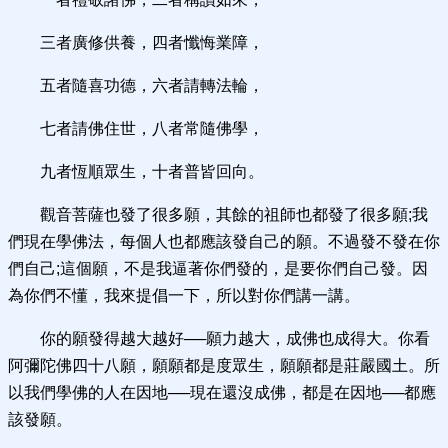
三者廣修供養，四者懺悔業障，
五者隨喜功德，六者請轉法輪，
七者請佛住世，八者常隨佛學，
九者恆順眾生，十者普皆回向。
觀音菩薩也發了很多願，其餘的祖師也都發了很多願;我
們現在學佛法，每個人也都應該發自己的願。不過發不發在你
們自己;這個願，不是我逼著你們發的，是要你們自己發。因
為你們不懂，我來提倡一下，所以對你們講一講。
你的願發得越大越好──願力越大，成佛也成得大。你看
阿彌陀佛四十八願，願願都是度眾生，願願都是莊嚴國土。所
以我們學佛的人在因地──現在還沒成佛，都是在因地──都應
該發願。