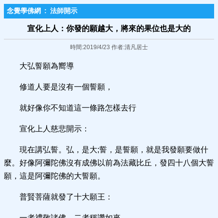
念覺學佛網
:
法師開示
宣化上人：你發的願越大，將來的果位也是大的
時間:2019/4/23 作者:清凡居士
大弘誓願為嚮導
修道人要是沒有一個誓願，
就好像你不知道這一條路怎樣去行
宣化上人慈悲開示：
現在講弘誓。弘，是大;誓，是誓願，就是我發願要做什
麼。好像阿彌陀佛沒有成佛以前為法藏比丘，發四十八個大誓
願，這是阿彌陀佛的大誓願。
普賢菩薩就發了十大願王：
一者禮敬諸佛，二者稱讚如來，