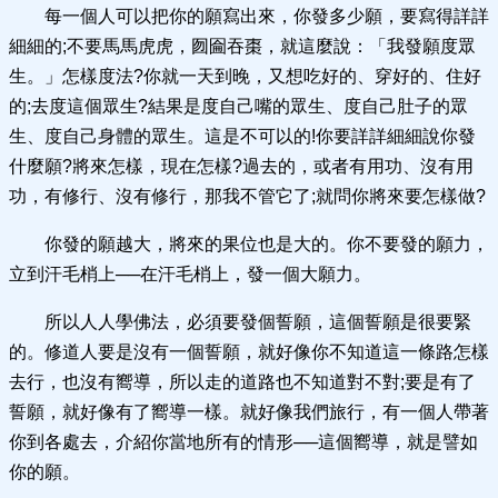
每一個人可以把你的願寫出來，你發多少願，要寫得詳詳
細細的;不要馬馬虎虎，囫圇吞棗，就這麼說：「我發願度眾
生。」怎樣度法?你就一天到晚，又想吃好的、穿好的、住好
的;去度這個眾生?結果是度自己嘴的眾生、度自己肚子的眾
生、度自己身體的眾生。這是不可以的!你要詳詳細細說你發
什麼願?將來怎樣，現在怎樣?過去的，或者有用功、沒有用
功，有修行、沒有修行，那我不管它了;就問你將來要怎樣做?
你發的願越大，將來的果位也是大的。你不要發的願力，
立到汗毛梢上──在汗毛梢上，發一個大願力。
所以人人學佛法，必須要發個誓願，這個誓願是很要緊
的。修道人要是沒有一個誓願，就好像你不知道這一條路怎樣
去行，也沒有嚮導，所以走的道路也不知道對不對;要是有了
誓願，就好像有了嚮導一樣。就好像我們旅行，有一個人帶著
你到各處去，介紹你當地所有的情形──這個嚮導，就是譬如
你的願。