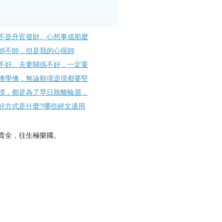
不是升官發財、心想事成那麼
帥不帥，但是我的心很帥
不好、夫妻關係不好，一定要
佛學佛，無論順境逆境都要堅
標，都是為了早日脫離輪迴，
好方式是什麼?哪些經文適用
貴全，往生極樂國。