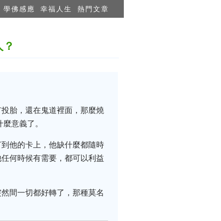
學佛感應
幸福人生
熱門文章
人？
有投胎，還在鬼道裡面，那麼燒
什麼意義了。
打到他的卡上，他缺什麼都隨時
他任何時候有需要，都可以利益
突然間一切都好轉了，那種莫名