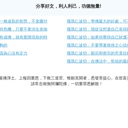
分享好文，利人利己，功德無量!
一種成長的智慧，不貪圖付
嘎瑪仁波切：學佛最大的好處，可
何危機，只要不牽涉生老病
嘎瑪仁波切：我從沒想過自己長得
有成佛，就有業障現前的時
嘎瑪仁波切：如果你覺得自己財運
夠的
嘎瑪仁波切：不要帶著僥倖之心信
因為心沒有定力
嘎瑪仁波切：顯宗和密宗的究竟目
嘎瑪仁波切：在佛法中，祭祖的最
嚴佛淨土。上報四重恩，下救三道苦。惟願見聞者，悉發菩提心。在世富
請常念南無阿彌陀佛，一切重罪悉解脫！