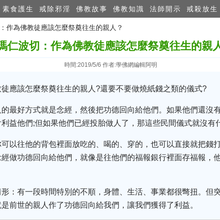
素食護生
戒除邪淫
佛教故事
佛教知識
法師開示
戒殺放生
波切：作為佛教徒應該怎麼祭奠往生的親人？
瑪仁波切：作為佛教徒應該怎麼祭奠往生的親
時間:2019/5/6 作者:學佛網編輯阿明
徒應該怎麼祭奠往生的親人?還要不要做燒紙錢之類的儀式?
人的最好方式就是念經，然後把功德回向給他們。如果他們還沒
利益他們;但如果他們已經投胎做人了，那這些民間儀式就沒有
你可以往他的背包裡面放吃的、喝的、穿的，也可以直接就把錢
念經做功德回向給他們，就像是往他們的福報銀行裡面存福報，
情形：有一段時間特別的不順，身體、生活、事業都很彆扭。但
就是前世的親人作了功德回向給我們，讓我們獲得了利益。