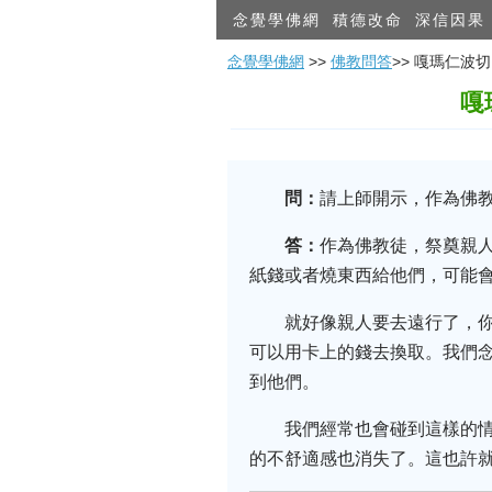
念覺學佛網
積德改命
深信因果
念覺學佛網
>>
佛教問答
>> 嘎瑪仁
嘎
問：
請上師開示，作為佛教
答：
作為佛教徒，祭奠親
紙錢或者燒東西給他們，可能會
就好像親人要去遠行了，
可以用卡上的錢去換取。我們
到他們。
我們經常也會碰到這樣的
的不舒適感也消失了。這也許