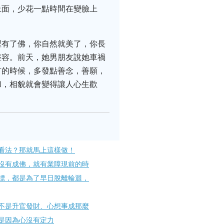
上面，少花一點時間在變臉上
裡有了佛，你自然就美了，你長
整容。前天，她男朋友說她車禍
有的時候，多發點善念，善願，
和，相貌就會變得讓人心生歡
看法？那就馬上這樣做！
沒有成佛，就有業障現前的時
標，都是為了早日脫離輪迴，
不是升官發財、心想事成那麼
是因為心沒有定力