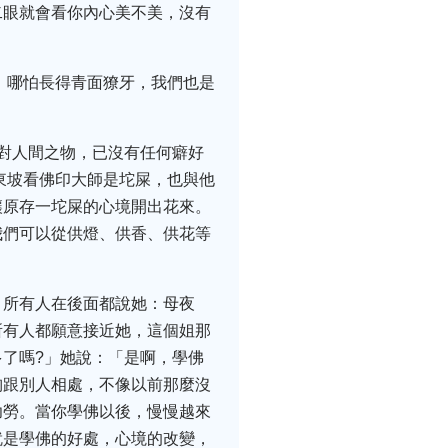
二眼就會看你內心美不美，沒有
，哪怕長得青面獠牙，我們也是
對人間之物，已沒有任何癖好
東坡看佛印大師是坨屎，也與他
讓原存一坨屎的心境開出花來。
我們可以從供燈、供香、供花等
，所有人在後面都說她：母夜
所有人都願意接近她，這個姐那
了嗎?」她說：「是啊，學佛
胸跟別人相處，不像以前那麼沒
功勞。當你學佛以後，慢慢越來
就是學佛的好處，心境的改變，