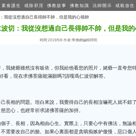
素食護生
戒除邪淫
佛教故事
佛教知識
法師開示
戒殺放生
波切：我從沒想過自己長得帥不帥，但是我的心很帥
仁波切：我從沒想過自己長得帥不帥，但是我的
時間:2019/5/6 作者:學佛網編輯阿明
好，我姥爺雖然沒有皈依，但我給他看您的照片，姥爺一直夸您
好看，現在求佛菩薩能滿願嗎?請嘎瑪仁波切解答。
自己長相的問題。坦白來說，我覺得自己的長相沒嚇死人就不錯
、慈悲心，也經常祈求諸佛菩薩的加持。
的個子、長相，因為相由心生。實際上，只要心中有佛法，無論
，不需要改自己的臉。如果心裏面都是貪嗔痴嫉妒傲慢，惡口傷