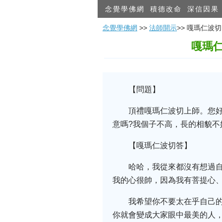
念覺學佛網
積德改命
深信因果
念覺學佛網
>>
法師開示
>> 嘎瑪仁
嘎瑪
【問題】
頂禮嘎瑪仁波切上師。您
意嗎?我個子不高，長的相貌不
【嘎瑪仁波切答】
哈哈，我從來都沒有想過
我的心很帥，因為我有菩提心
我希望你不要太在乎自己
你就會變成大家眼中最美的人