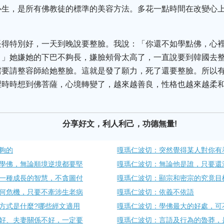
心生，是所有佛教徒的標準的美容方法。多花一點時間在改變心
長得特別好，一天到晚說要整臉。我說：「你還不如學點佛，心
。」她嫌她的下巴不夠長，嫌臉頰骨太高了，一直說要到韓國去
需要請整容師給她整臉。這就是發了願力，死了還要整臉。所以
裡時時想到佛菩薩，心境轉變了，越來越善良，性格也越來越柔
分享好文，利人利己，功德無量!
夠的
嘎瑪仁波切：突然覺得某人對你有
學佛，無論順境逆境都要堅
嘎瑪仁波切：無論他是誰，只要還
一種成長的智慧，不貪圖付
嘎瑪仁波切：顯宗和密宗的究竟目
何危機，只要不牽涉生老病
嘎瑪仁波切：依義不依語
方式是什麼?哪些經文適用
嘎瑪仁波切：學佛最大的好處，可
好、夫妻關係不好，一定要
嘎瑪仁波切：言語及行為的魯莽，