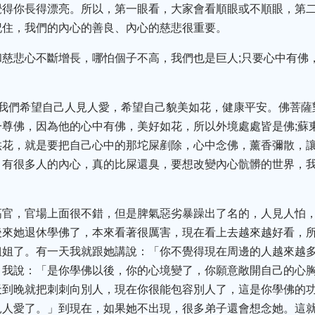
覺得你長得漂亮。所以，第一眼看，大家會看順眼或不順眼，第
記住，我們的內心的善良、內心的慈悲很重要。
和慈悲心不斷增長，哪怕個子不高，我們也是巨人;只要心中有佛
是我們希望自己人見人愛，希望自己貌美如花，健康平安。佛菩薩
尊佛，因為他的心中有佛，美好如花，所以外境處處皆是佛;蘇
供花，就是要把自己心中的那坨屎剷除，心中念佛，薰香彌散，
。有很多人的內心，真的比屎還臭，要想改變內心骯髒的世界，
高官，官場上面很不錯，但是脾氣惡劣暴躁出了名的，人見人怕
後來她退休學佛了，本來看著很厲害，現在看上去越來越好看，
姐姐了。有一天我就跟她講說：「你不覺得現在周邊的人越來越多
」我說：「是你學佛以後，你的心境變了，你願意敞開自己的心
天到晚就把刺刺向別人，現在你很能包容別人了，這是你學佛的
見人愛了。」到現在，如果她不出現，很多弟子還會想念她。這