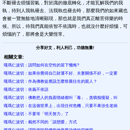
不斷褪去煩惱習氣，對於識的徹底轉化，才能瓦解我們的我
執，待到人我執褪去、法我執也褪去時，那麼我們的如來藏也
會被一覽無餘地清晰顯現，那也就是我們真正離苦得樂的時
候。所以，待我們真能依智不依識時，也就沒什麼好煩惱，可
煩惱的了，那將會是大樂恆常。
分享好文，利人利己，功德無量!
相關文章:
嘎瑪仁波切：請問如何在空性的當下懺悔?
嘎瑪仁波切：如果你覺得自己財運不好、夫妻關係不好，一定要
嘎瑪仁波切：作為佛教徒應該怎麼祭奠往生的親人？
嘎瑪仁波切：依義不依語
嘎瑪仁波切：佛教把人的負面情緒都叫「毒」，貪嗔痴慢疑，叫
嘎瑪仁波切：在這個世界上，出現任何危機，只要不牽涉生老病
嘎瑪仁波切：不要等「明天努力」了
嘎瑪仁波切：截然不同的「談戀愛」方式