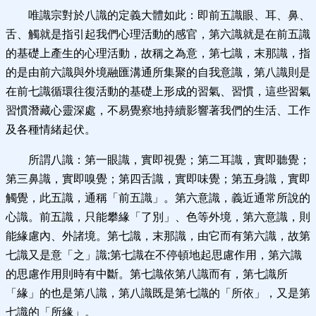
唯識宗對於八識的定義大體如此：即前五識眼、耳、鼻、
舌、觸就是指引起我們心理活動的感官，第六識就是在前五識
的基礎上產生的心理活動，故稱之為意，第七識，末那識，指
的是由前六識與外境融匯溝通所集聚的自我意識，第八識則是
在前七識循環往復活動的基礎上形成的習氣、習慣，這些習氣
習慣潛藏心靈深處，不易覺察地持續影響著我們的生活、工作
及各種情緒起伏。
所謂八識：第一眼識，實即視覺；第二耳識，實即聽覺；
第三鼻識，實即嗅覺；第四舌識，實即味覺；第五身識，實即
觸覺，此五識，通稱「前五識」。第六意識，義近通常所說的
心識。前五識，只能攀緣「了別」、色等外境，第六意識，則
能緣慮內、外諸境。第七識，末那識，由它而有第六識，故第
七識又是意「之」識;第七識在不停頓地起思慮作用，第六識
的思慮作用則時有中斷。第七識依第八識而有，第七識所
「緣」的也是第八識，第八識既是第七識的「所依」，又是第
七識的「所緣」。