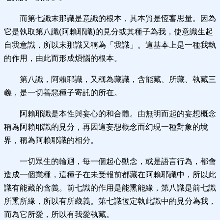
而第七識末那識是意識的根本，其本質是恆審思量。因為
它是執取第八識(阿賴耶識)的見分或其種子為我，使意識生起
自我意識，所以末那識又稱為「我識」。這基本上是一種我執
的作用，由此而形成煩惱的根本。
第八識，阿賴耶識，又稱為藏識，含能藏、所藏、執藏三
義，是一切善惡種子寄託的所在。
阿賴耶識是本性與妄心的和合體。由無明而起的妄想概念
稱為阿賴耶識的見分，再因這妄想概念而幻現一種對象的境
界，稱為阿賴耶識的相分。
一切眾生的輪迴，每一個起心動念，或是語言行為，都會
造成一個業種，這種子在未受報前都藏在阿賴耶識中，所以此
識有能藏的含義。前七識的作用是能熏能緣，第八識是前七識
所熏所緣，所以有所藏義。第七識恆定執此識中的見分為我，
而為它所愛，所以有我愛執藏。