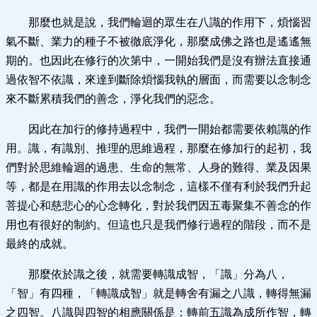
那麼也就是說，我們輪迴的眾生在八識的作用下，煩惱習
氣不斷、業力的種子不被徹底淨化，那麼成佛之路也是遙遙無
期的。也因此在修行的次第中，一開始我們是沒有辦法直接通
過依智不依識，來達到斷除煩惱我執的層面，而需要以念制念
來不斷累積我們的善念，淨化我們的惡念。
因此在加行的修持過程中，我們一開始都需要依賴識的作
用。識，有識別、推理的思維過程，那麼在修加行的起初，我
們對於思維輪迴的過患、生命的無常、人身的難得、業及因果
等，都是在用識的作用去以念制念，這樣不僅有利於我們升起
菩提心和慈悲心的心念轉化，對於我們因五毒聚集不善念的作
用也有很好的制約。但這也只是我們修行過程的階段，而不是
最終的成就。
那麼依於識之後，就需要轉識成智，「識」分為八，
「智」有四種，「轉識成智」就是轉舍有漏之八識，轉得無漏
之四智。八識與四智的相應關係是：轉前五識為成所作智，轉