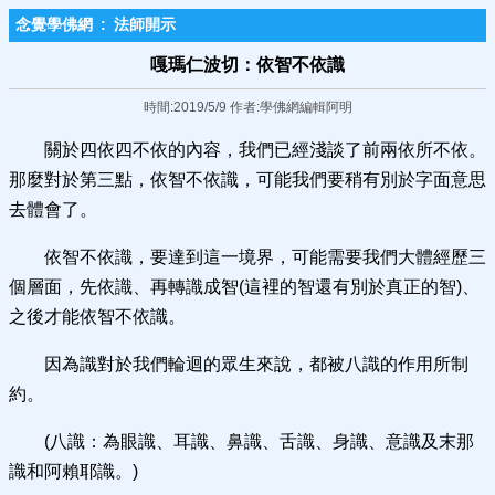
念覺學佛網
:
法師開示
嘎瑪仁波切：依智不依識
時間:2019/5/9 作者:學佛網編輯阿明
關於四依四不依的內容，我們已經淺談了前兩依所不依。
那麼對於第三點，依智不依識，可能我們要稍有別於字面意思
去體會了。
依智不依識，要達到這一境界，可能需要我們大體經歷三
個層面，先依識、再轉識成智(這裡的智還有別於真正的智)、
之後才能依智不依識。
因為識對於我們輪迴的眾生來說，都被八識的作用所制
約。
(八識：為眼識、耳識、鼻識、舌識、身識、意識及末那
識和阿賴耶識。)