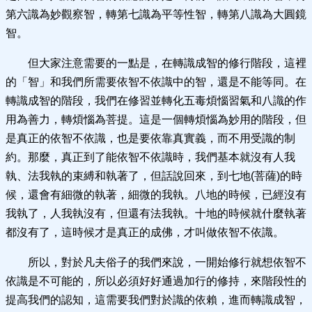
第六識為妙觀察智，轉第七識為平等性智，轉第八識為大圓鏡
智。
但大家注意需要的一點是，在轉識成智的修行階段，這裡
的「智」和我們所需要依智不依識中的智，還是不能等同。在
轉識成智的階段，我們在修習並轉化五毒煩惱習氣和八識的作
用為善力，轉煩惱為菩提。這是一個轉煩惱為妙用的階段，但
是真正的依智不依識，也是要依靠真實義，而不用受識的制
約。那麼，真正到了能依智不依識時，我們基本就沒有人我
執、法我執的束縛和執著了，但話說回來，到七地(菩薩)的時
候，還會有細微的執著，細微的我執。八地的時候，已經沒有
我執了，人我執沒有，但還有法我執。十地的時候就什麼執著
都沒有了，這時候才是真正的成佛，才叫做依智不依識。
所以，對於凡夫俗子的我們來說，一開始修行就想依智不
依識是不可能的，所以必須好好通過加行的修持，來階段性的
提高我們的認知，這需要我們對於識的依賴，進而轉識成智，