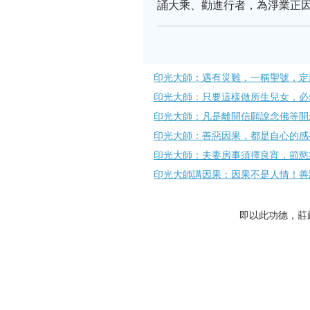
誦大乘、勸進行者，為淨業正
印光大師：遇有災難，一稱聖號，定
印光大師：只要這樣做所生兒女，必
印光大師：凡是離開信願說念佛等開
印光大師：善惡因果，都是自心的感
印光大師：夫妻房事須擇良宵，節慾
印光大師講因果：因果不是人情！善
即以此功德，莊