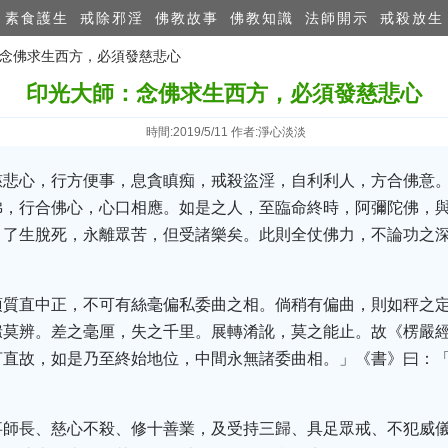
素食護生
戒除邪淫
佛教故事
佛教知識
法師開示
戒殺放生
：念佛求生西方，必須發慈悲心
印光大師：念佛求生西方，必須發慈悲心
時間:2019/5/11 作者:淨心淡淡
慈悲心，行方便事，息貪瞋痴，戒殺盜淫，自利利人，方合佛意
佛，行合佛心，心口相應。如是之人，至臨命終時，阿彌陀佛，
，了生脫死，永離眾苦，但受諸樂矣。此則全仗佛力，不論功之
須質直中正，不可有絲毫偏私委曲之相。倘稍有偏曲，則如秤之
媸莫辨。差之毫厘，失之千里。展轉淆訛，莫之能止。故《楞嚴
言直故，如是乃至終始地位，中間永無諸委曲相。」《書》曰：
事師長、慈心不殺、修十善業，及受持三歸、具足眾戒、不犯威