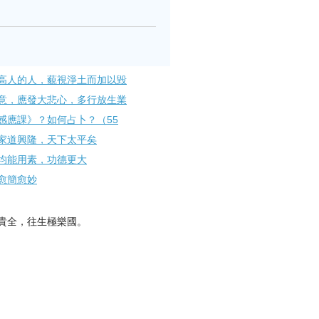
高人的人，藐視淨土而加以毀
意，應發大悲心，多行放生業
感應課》？如何占卜？（55
家道興隆，天下太平矣
均能用素，功德更大
愈簡愈妙
貴全，往生極樂國。