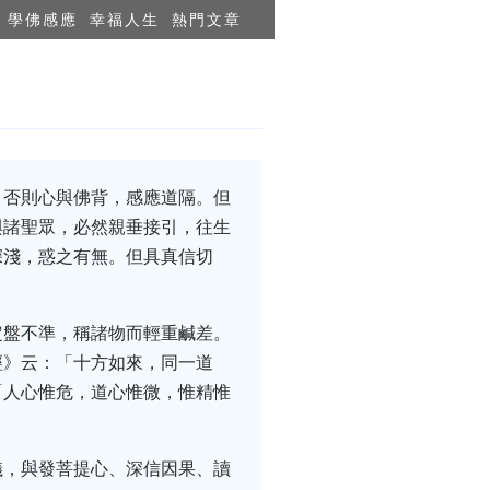
學佛感應
幸福人生
熱門文章
。否則心與佛背，感應道隔。但
與諸聖眾，必然親垂接引，往生
深淺，惑之有無。但具真信切
定盤不準，稱諸物而輕重鹹差。
經》云：「十方如來，同一道
「人心惟危，道心惟微，惟精惟
儀，與發菩提心、深信因果、讀