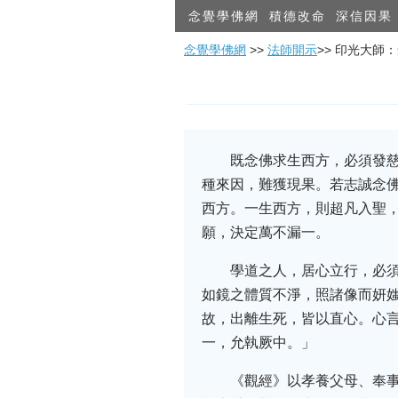
念覺學佛網
積德改命
深信因果
念覺學佛網
>>
法師開示
>> 印光大師
既念佛求生西方，必須發
種來因，難獲現果。若志誠念
西方。一生西方，則超凡入聖
願，決定萬不漏一。
學道之人，居心立行，必
如鏡之體質不淨，照諸像而妍
故，出離生死，皆以直心。心
一，允執厥中。」
《觀經》以孝養父母、奉