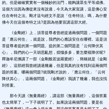
的。但是確確實實有一個極妙的法門，能夠讓眾生平等成佛。
這個方法因為佛從來沒有說過，今天為大家宣講，這是佛心安
住在奇特之法。剛才這句經文不是說「住奇特法」嗎，為什麼
佛今天住這個奇特之法?是因為他要宣講這部大經。
《金剛經》上，須菩提尊者曾經提過兩個問題，一個問題
是「應云何住」，就是說，我們的心應該安住在哪裡。這是須
菩提尊者提的第一個問題。提的第二個問題是「云何降伏其
心」，我們的心一天胡思亂想，煩惱多多，要怎麼樣降伏呢?
釋迦牟尼佛講了一部《金剛般若波羅蜜經》，簡稱就是《金剛
經》。這部經我曾經讀過幾遍，但是我真的沒有找到這兩個問
題的答案。哪兩個問題?就我剛才說的，「應云何住」「云何
降伏其心」，這兩個問題，《金剛經》我讀了幾遍，我也沒找
到答案。
那今天讀《無量壽經》，講這部《無量壽經》，這個答案
也太簡單了，一下子就明了了。如果說這兩個問題，要是在
《無量壽經》這一會上提出來，那這個答案真是太明了了。什