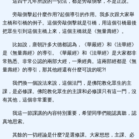
這四十九年所說的一切法，都是旁敲側擊，不是正說。
旁敲側擊起什麼作用?起個導引的作用。我多次跟大家舉
主橋和引橋的例子。這個旁敲側擊就是引橋，用這個引橋最後
把眾生引到這個主橋上來，這個主橋就是《無量壽經》。
比如說，唐朝許多大德都認為，《華嚴經》和《法華經》
是《無量壽經》的導引。《華嚴經》和《法華經》是大家都非
常熟悉、非常公認的兩部大經，一乘經典。這兩部經都是《無
量壽經》的導引，那其他經還有什麼可說的呢?!
我們換一個說法來說，這個法門，是佛陀教化眾生的主
課，是必修課。佛陀教化眾生的主課和必修課只有這一門，沒
有其他，這個非常重要。
我這一節課講的內容特別重要，希望同學們能認真聽，認
真地思索。
其餘的一切經論是什麼?是選修課。大家想想，主課、必