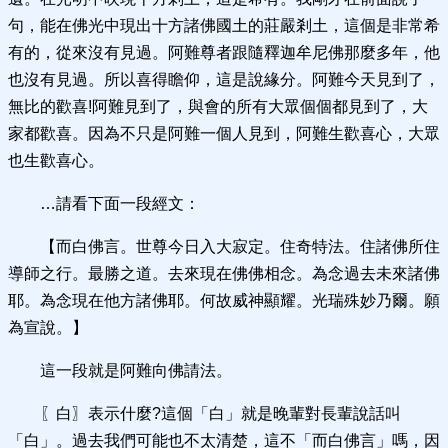
句，能在佛光中現出十方諸佛國土的莊嚴剎土，這個是非常希
有的，從來沒有見過。阿難尊者跟隨釋迦牟尼佛那麼多年，他
也沒有見過。所以喜得瞻仰，這是說緣分。阿難今天見到了，
無比的歡喜!阿難見到了，與會的所有大眾個個都見到了，大
家都歡喜。因為不只是阿難一個人見到，阿難生歡喜心，大眾
也生歡喜心。
…請看下面一段經文：
【而白佛言。世尊今日入大寂定。住奇特法。住諸佛所住
導師之行。最勝之道。去來現在佛佛相念。為念過去未來諸佛
耶。為念現在他方諸佛耶。何故威神顯耀。光瑞殊妙乃爾。願
為宣說。】
這一段就是阿難向佛請法。
〖白〗表示什麼?這個「白」就是晚輩對長輩說話叫
「白」。過去我們可能也不太清楚，這不「而白佛言」嗎，因