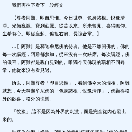
我們再往下看下一段經文：
【尊者阿難。即自思惟。今日世尊。色身諸根。悅豫清
淨。光顏巍巍。寶剎莊嚴。從昔以來。所未曾見。喜得瞻仰。
生希有心。即從座起。偏袒右肩。長跪合掌。】
…〖阿難〗是釋迦牟尼佛的侍者。他是不離開佛的，佛的
每一次講經，阿難都參加，從來沒有一次缺席。每次講經，佛
的儀容，阿難都是親自見到的。唯獨今天佛現的瑞相不同尋
常，他從來沒有看見過。
所以，阿難尊者「即自思惟」，看到佛今天的瑞相，阿難
就想，今天釋迦牟尼佛的「色身諸根，悅豫清淨」，佛顯得格
外的歡喜，格外的快樂。
「悅豫」,這不是因為外界的刺激，而是完全從內心發出
來的。