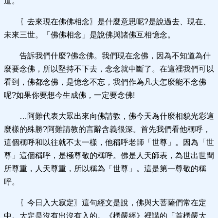
道。
〖去來現在佛佛相念〗是什麼意思呢?是說過去、現在、
未來三世。「佛佛相念」是說佛與諸佛互相憶念。
告訴我們什麼?佛念佛。我們現在念佛，因為不知道為什
麼要念佛，所以堅持不下去，念念就中斷了。在這裡我們可以
看到，佛都念佛，是憶念不忘，我們作為凡夫怎麼能不念佛
呢?如果你要想今生成佛，一定要念佛!
…阿難代表大眾出來向佛請教，佛今天為什麼相貌光彩這
麼樣的殊勝?阿難請教的言辭含義很深。首先我們看他稱呼，
這個稱呼和以往就不太一樣，他稱呼老師「世尊」。因為「世
尊」這個稱呼，是極尊敬的稱呼。佛是人天師表，為世出世間
所尊重，人天尊重，所以稱為「世尊」。這是第一尊敬的稱
呼。
〖今日入大寂定〗這句經文是說，佛與大菩薩們常在定
中。大定是沒有出沒有入的。《楞嚴經》裡講的「首楞嚴大