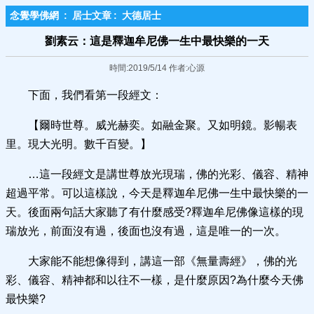
念覺學佛網
:
居士文章
:
大德居士
劉素云：這是釋迦牟尼佛一生中最快樂的一天
時間:2019/5/14 作者:心源
下面，我們看第一段經文：
【爾時世尊。威光赫奕。如融金聚。又如明鏡。影暢表
里。現大光明。數千百變。】
…這一段經文是講世尊放光現瑞，佛的光彩、儀容、精神
超過平常。可以這樣說，今天是釋迦牟尼佛一生中最快樂的一
天。後面兩句話大家聽了有什麼感受?釋迦牟尼佛像這樣的現
瑞放光，前面沒有過，後面也沒有過，這是唯一的一次。
大家能不能想像得到，講這一部《無量壽經》，佛的光
彩、儀容、精神都和以往不一樣，是什麼原因?為什麼今天佛
最快樂?