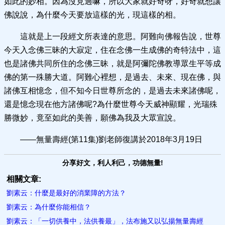
如此的妙相。因為沒見過嘛，所以大家就好奇呀，好奇就想讓
佛說說，為什麼今天要放這樣的光，現這樣的相。
這就是上一段經文所表達的意思。阿難向佛報告說，世尊
今天入念佛三昧的大寂定，住在念佛一生成佛的奇特法中，這
也是諸佛共同所住的念佛三昧，就是阿彌陀佛教導眾生平等成
佛的第一殊勝大道。阿難心裡想，是過去、未來、現在佛，與
諸佛互相憶念，但不知今日世尊所念的，是過去未來諸佛呢，
還是憶念現在他方諸佛呢?為什麼世尊今天威神顯耀，光瑞殊
勝微妙，竟至如此的美善，願佛為我及大眾宣說。
——無量壽經(第11集)劉老師復講於2018年3月19日
分享好文，利人利己，功德無量!
相關文章:
劉素云：什麼是最好的消業障的方法？
劉素云：為什麼你能相信？
劉素云：「一切供養中，法供養最」，法布施又以弘揚無量壽經