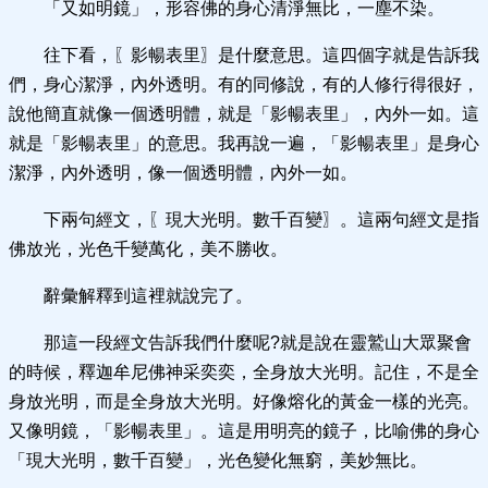
「又如明鏡」，形容佛的身心清淨無比，一塵不染。
往下看，〖影暢表里〗是什麼意思。這四個字就是告訴我
們，身心潔淨，內外透明。有的同修說，有的人修行得很好，
說他簡直就像一個透明體，就是「影暢表里」，內外一如。這
就是「影暢表里」的意思。我再說一遍，「影暢表里」是身心
潔淨，內外透明，像一個透明體，內外一如。
下兩句經文，〖現大光明。數千百變〗。這兩句經文是指
佛放光，光色千變萬化，美不勝收。
辭彙解釋到這裡就說完了。
那這一段經文告訴我們什麼呢?就是說在靈鷲山大眾聚會
的時候，釋迦牟尼佛神采奕奕，全身放大光明。記住，不是全
身放光明，而是全身放大光明。好像熔化的黃金一樣的光亮。
又像明鏡，「影暢表里」。這是用明亮的鏡子，比喻佛的身心
「現大光明，數千百變」，光色變化無窮，美妙無比。