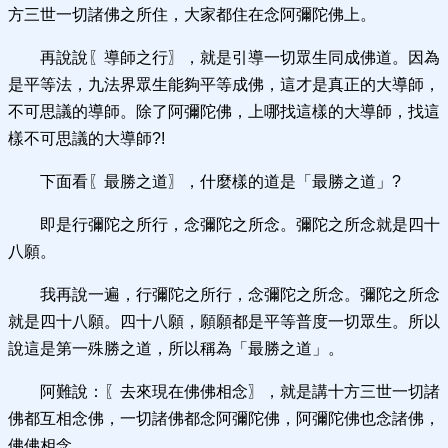
方三世一切諸佛之所住，大家都住在念阿彌陀佛上。
再說說〖導師之行〗，就是引導一切眾生同成佛道。因為
是平等法，九法界眾生能夠平等成佛，這才是真正的大導師，
不可思議的導師。除了阿彌陀佛，上哪找這樣的大導師，找這
樣不可思議的大導師?!
下面看〖最勝之道〗，什麼樣的道是「最勝之道」?
即是行彌陀之所行，念彌陀之所念。彌陀之所念就是四十
八願。
我再說一遍，行彌陀之所行，念彌陀之所念。彌陀之所念
就是四十八願。四十八願，願願都是平等普度一切眾生。所以
說這是第一殊勝之道，所以稱為「最勝之道」。
阿難說：〖去來現在佛佛相念〗，就是講十方三世一切諸
佛都互相念佛，一切諸佛都念阿彌陀佛，阿彌陀佛也念諸佛，
佛佛相念。