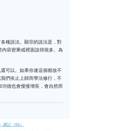
有各種說法。顯宗的說法是，對
些內容密乘戒裡面說得很多。為
也還可以。如果你連這個都放不
此我們依止上師而學法修行，不
和功德也會慢慢增長，會自然而
》講記（55）