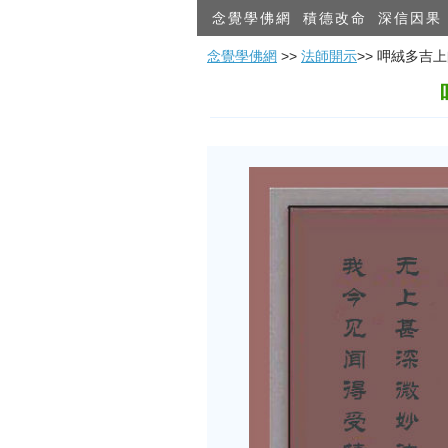
念覺學佛網
積德改命
深信因果
念覺學佛網
>>
法師開示
>> 呷絨多吉