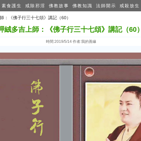
素食護生
戒除邪淫
佛教故事
佛教知識
法師開示
戒殺放生
上師：《佛子行三十七頌》講記（60）
呷絨多吉上師：《佛子行三十七頌》講記（60
時間:2019/5/14 作者:我的善緣