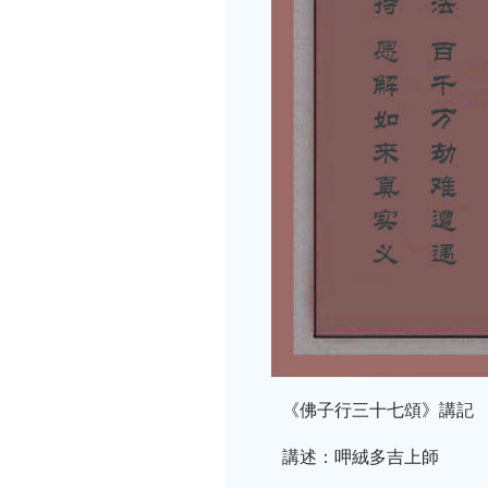
《佛子行三十七頌》講記
講述：呷絨多吉上師