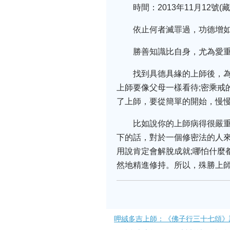
時間：2013年11月12
依止何者滅罪過，功德增
勝善知識比自身，尤為愛
找到具德具緣的上師後，
上師要像父母一樣看待;密乘戒
了上師，要從簡單的開始，慢
比如說你的上師病得很嚴
下的話，對於一個修密法的人
用說肯定會解脫成就;哪怕什麼
然地精進修持。所以，殊勝上
呷絨多吉上師：《佛子行三十七頌》