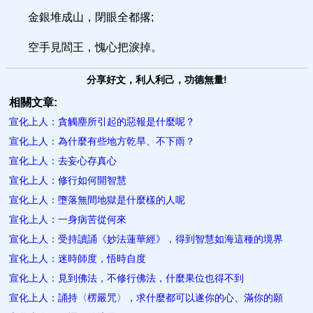
金銀堆成山，閉眼全都撂;
空手見閻王，愧心把淚掉。
分享好文，利人利己，功德無量!
相關文章:
宣化上人：貪觸塵所引起的惡報是什麼呢？
宣化上人：為什麼有些地方乾旱、不下雨？
宣化上人：去妄心存真心
宣化上人：修行如何開智慧
宣化上人：墮落無間地獄是什麼樣的人呢
宣化上人：一身病苦從何來
宣化上人：受持讀誦《妙法蓮華經》，得到智慧如海這種的境界
宣化上人：迷時師度，悟時自度
宣化上人：見到佛法，不修行佛法，什麼果位也得不到
宣化上人：誦持〈楞嚴咒〉，求什麼都可以遂你的心、滿你的願