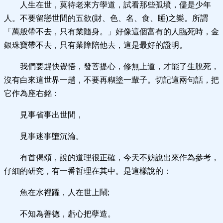
人生在世，莫待老來方學道，試看那些孤墳，儘是少年
人。不要留戀世間的五欲(財、色、名、食、睡)之樂。所謂
「萬般帶不去，只有業隨身。」好像這個富有的人臨死時，金
銀珠寶帶不去，只有業障陪他去，這是最好的證明。
我們要趕快覺悟，發菩提心，修無上道，才能了生脫死，
沒有白來這世界一趟，不要再糊塗一輩子。切記這兩句話，把
它作為座右銘：
見事省事出世間，
見事迷事墮沉淪。
有首偈頌，說的道理很正確，今天不妨說出來作為參考，
仔細的研究，有一番哲理在其中。是這樣說的：
魚在水裡躍，人在世上鬧;
不知為善德，虧心把孽造。