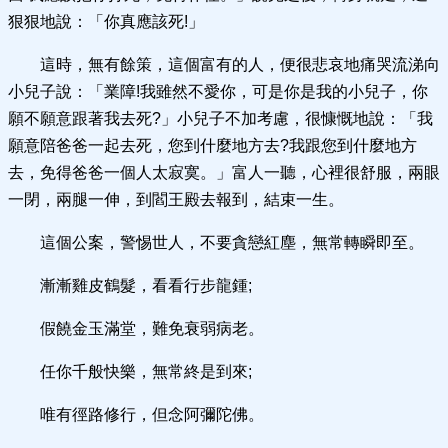
狠狠地說：「你真應該死!」
這時，無有餘策，這個富有的人，便很悲哀地痛哭流涕向
小兒子說：「業障!我雖然不愛你，可是你是我的小兒子，你
願不願意跟著我去死?」小兒子不加考慮，很慷慨地說：「我
願意陪爸爸一起去死，您到什麼地方去?我跟您到什麼地方
去，免得爸爸一個人太寂寞。」富人一聽，心裡很舒服，兩眼
一閉，兩腿一伸，到閻王殿去報到，結束一生。
這個公案，警惕世人，不要貪戀紅塵，無常轉瞬即至。
漸漸雞皮鶴髮，看看行步龍鍾;
假饒金玉滿堂，難免衰弱病老。
任你千般快樂，無常終是到來;
唯有徑路修行，但念阿彌陀佛。