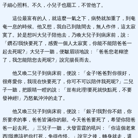
子細心照料。不久，小兒子也罷工，不管他了。
這位最富有的人，就這麼一氣之下，病勢就加重了，到奄
奄一息的時候。他又想，我自己到陰間去，無人作伴，這太寂
寞了。於是想叫大兒子陪他去，乃喚大兒子到病床前，說：
「鑽石!我快要死了，感覺一個人太寂寞，你能不能陪爸爸一
起去死呢?」大兒子一聽，便皺眉頭地說：「爸爸您老糊塗
了，我怎能陪您去死呢?」說完揚長而去。
他又喚二兒子到病床前，便說：「金子!爸爸對你很好，
很疼愛你，我現在快要死了，你可不可以陪伴我死呢?」二兒
子一聽，把眼睛一瞪的說：「豈有此理!要死就快點死，不要
發神經!」乃怒氣沖沖的走了。
他又喚三兒子到病床前，便說：「銀子!我對你不錯，你
所要求的事，爸爸皆滿你的願。今天爸爸要死了，希望你陪爸
爸一起去死。」三兒子一聽，大發雷霆的吼叫：「你這個老東
西!我應該把你打死，免得作怪。」說完之後，轉身就走，還