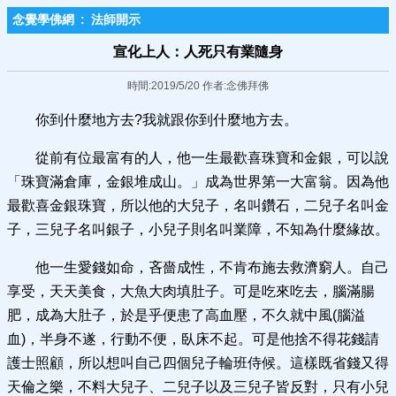
念覺學佛網
:
法師開示
宣化上人：人死只有業隨身
時間:2019/5/20 作者:念佛拜佛
你到什麼地方去?我就跟你到什麼地方去。
從前有位最富有的人，他一生最歡喜珠寶和金銀，可以說
「珠寶滿倉庫，金銀堆成山。」成為世界第一大富翁。因為他
最歡喜金銀珠寶，所以他的大兒子，名叫鑽石，二兒子名叫金
子，三兒子名叫銀子，小兒子則名叫業障，不知為什麼緣故。
他一生愛錢如命，吝嗇成性，不肯布施去救濟窮人。自己
享受，天天美食，大魚大肉填肚子。可是吃來吃去，腦滿腸
肥，成為大肚子，於是乎便患了高血壓，不久就中風(腦溢
血)，半身不遂，行動不便，臥床不起。可是他捨不得花錢請
護士照顧，所以想叫自己四個兒子輪班侍候。這樣既省錢又得
天倫之樂，不料大兒子、二兒子以及三兒子皆反對，只有小兒