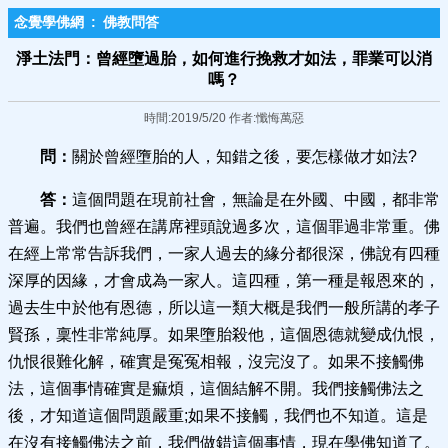
念覺學佛網
:
佛教問答
淨土法門：曾經墮過胎，如何進行挽救才如法，罪業可以消
嗎？
時間:2019/5/20 作者:懺悔萬惡
問：
關於曾經墮胎的人，知錯之後，要怎樣做才如法?
答：
這個問題在現前社會，無論是在外國、中國，都非常
普遍。我們也曾經在講席裡頭說過多次，這個罪過非常重。佛
在經上常常告訴我們，一家人過去的緣分都很深，佛說有四種
深厚的因緣，才會成為一家人。這四種，第一種是報恩來的，
過去生中於他有恩德，所以這一類大概是我們一般所講的孝子
賢孫，稟性非常純厚。如果墮胎殺他，這個恩德就變成仇恨，
仇恨很難化解，確實是冤冤相報，沒完沒了。如果不接觸佛
法，這個事情確實是痲煩，這個結解不開。我們接觸佛法之
後，才知道這個問題嚴重;如果不接觸，我們也不知道。這是
在沒有接觸佛法之前，我們做錯這個事情，現在學佛知道了。