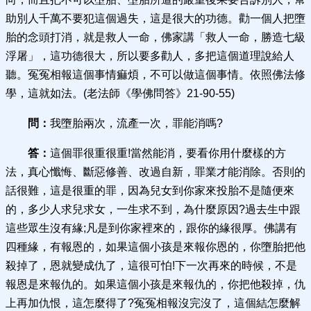
助別人千萬不要犯這個過失，這是很大的功德。勸一個人把墮
胎的念頭打消，就是救人一命，佛家講「救人一命，勝造七級
浮屠」，這功德很大，所以要多勸人，多把這個道理說給人
聽。冤冤相報這個事情痲煩，不可以做這個事情。依照佛法修
學，這就如法。(老法師《學佛問答》21-90-55)
問：
我墮胎兩次，流產一次，罪能消嗎?
答：
這個罪很重很重!當然能消，要看你用什麼樣的方
法，真心懺悔、斷惡修善、改過自新，罪業才能消除。否則的
話很難，這是很重的罪，因為兒女到你家來投胎不是隨便來
的，多少人求兒求女，一生求不到，為什麼原因?過去生中跟
這些眾生沒有緣;凡是到你家裡來的，跟你的緣很厚。佛講有
四種緣，有報恩的，如果這個小孩是來報你恩的，你墮胎把他
殺掉了，恩就變成仇了，這很可怕!下一次再來的時候，不是
報恩是來報仇的。如果這個小孩是來報仇的，你把他殺掉，仇
上再加仇恨，這怎麼得了?冤冤相報沒完沒了，這個結怎麼解