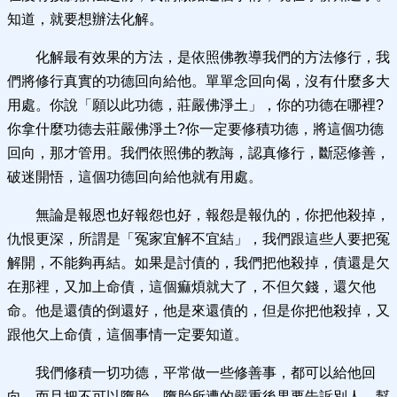
知道，就要想辦法化解。
化解最有效果的方法，是依照佛教導我們的方法修行，我
們將修行真實的功德回向給他。單單念回向偈，沒有什麼多大
用處。你說「願以此功德，莊嚴佛淨土」，你的功德在哪裡?
你拿什麼功德去莊嚴佛淨土?你一定要修積功德，將這個功德
回向，那才管用。我們依照佛的教誨，認真修行，斷惡修善，
破迷開悟，這個功德回向給他就有用處。
無論是報恩也好報怨也好，報怨是報仇的，你把他殺掉，
仇恨更深，所謂是「冤家宜解不宜結」，我們跟這些人要把冤
解開，不能夠再結。如果是討債的，我們把他殺掉，債還是欠
在那裡，又加上命債，這個痲煩就大了，不但欠錢，還欠他
命。他是還債的倒還好，他是來還債的，但是你把他殺掉，又
跟他欠上命債，這個事情一定要知道。
我們修積一切功德，平常做一些修善事，都可以給他回
向，而且把不可以墮胎、墮胎所遭的嚴重後果要告訴別人，幫