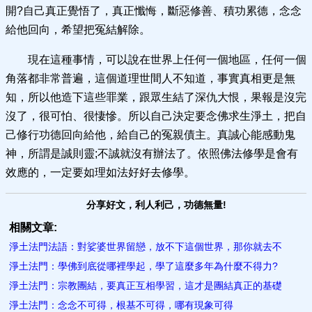
開?自己真正覺悟了，真正懺悔，斷惡修善、積功累德，念念
給他回向，希望把冤結解除。
現在這種事情，可以說在世界上任何一個地區，任何一個
角落都非常普遍，這個道理世間人不知道，事實真相更是無
知，所以他造下這些罪業，跟眾生結了深仇大恨，果報是沒完
沒了，很可怕、很悽慘。所以自己決定要念佛求生淨土，把自
己修行功德回向給他，給自己的冤親債主。真誠心能感動鬼
神，所謂是誠則靈;不誠就沒有辦法了。依照佛法修學是會有
效應的，一定要如理如法好好去修學。
分享好文，利人利己，功德無量!
相關文章:
淨土法門法語：對娑婆世界留戀，放不下這個世界，那你就去不
淨土法門：學佛到底從哪裡學起，學了這麼多年為什麼不得力?
淨土法門：宗教團結，要真正互相學習，這才是團結真正的基礎
淨土法門：念念不可得，根基不可得，哪有現象可得