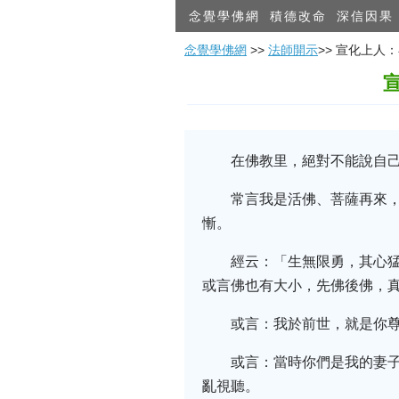
念覺學佛網
積德改命
深信因果
念覺學佛網
>>
法師開示
>> 宣化上
在佛教里，絕對不能說自
常言我是活佛、菩薩再來
慚。
經云：「生無限勇，其心
或言佛也有大小，先佛後佛，
或言：我於前世，就是你
或言：當時你們是我的妻
亂視聽。