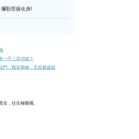
彌勒菩薩化身!
報
有一千二百功德？
法門，既容易修，又容易成就
貴全，往生極樂國。