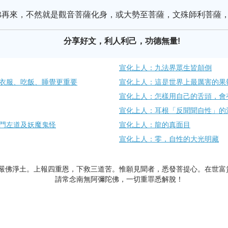
再來，不然就是觀音菩薩化身，或大勢至菩薩，文殊師利菩薩，
分享好文，利人利己，功德無量!
宣化上人：九法界眾生皆顛倒
衣服、吃飯、睡覺更重要
宣化上人：這是世界上最厲害的果
宣化上人：怎樣用自己的舌頭，會
宣化上人：耳根「反聞聞自性」的
門左道及妖魔鬼怪
宣化上人：龍的真面目
宣化上人：零，自性的大光明藏
嚴佛淨土。上報四重恩，下救三道苦。惟願見聞者，悉發菩提心。在世富
請常念南無阿彌陀佛，一切重罪悉解脫！