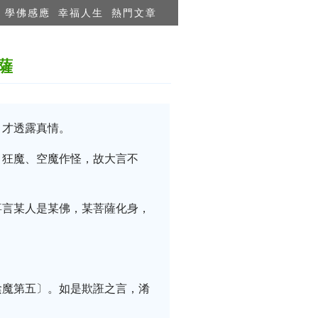
學佛感應
幸福人生
熱門文章
薩
，才透露真情。
、狂魔、空魔作怪，故大言不
喜言某人是某佛，某菩薩化身，
陰魔第五〕。如是欺誑之言，淆