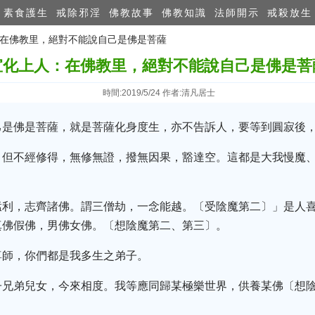
素食護生
戒除邪淫
佛教故事
佛教知識
法師開示
戒殺放生
人：在佛教里，絕對不能說自己是佛是菩薩
宣化上人：在佛教里，絕對不能說自己是佛是菩
時間:2019/5/24 作者:清凡居士
己是佛是菩薩，就是菩薩化身度生，亦不告訴人，要等到圓寂後
，但不經修得，無修無證，撥無因果，豁達空。這都是大我慢魔
猛利，志齊諸佛。謂三僧劫，一念能越。〔受陰魔第二〕」是人
真佛假佛，男佛女佛。〔想陰魔第二、第三〕。
尊師，你們都是我多生之弟子。
子兄弟兒女，今來相度。我等應同歸某極樂世界，供養某佛〔想