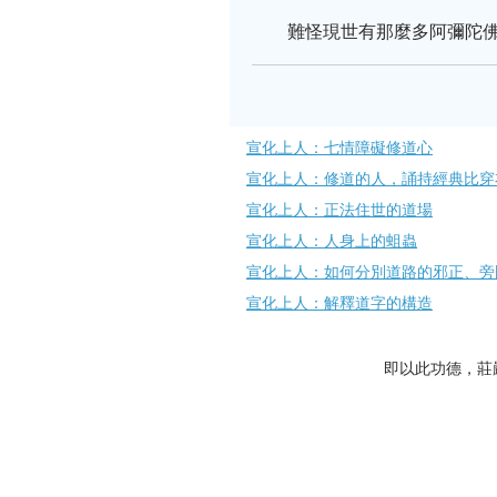
難怪現世有那麼多阿彌陀佛
宣化上人：七情障礙修道心
宣化上人：修道的人，誦持經典比穿
宣化上人：正法住世的道場
宣化上人：人身上的蛆蟲
宣化上人：如何分別道路的邪正、旁
宣化上人：解釋道字的構造
即以此功德，莊