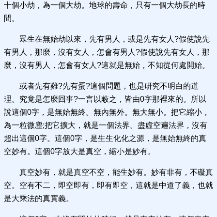
十個小劫，為一個大劫。地球的壽命，只有一個大劫長的時
間。
眾生在無始劫以來，先有男人，或是先有女人?假使說先
有男人，那麼，沒有女人，怎會有男人?假使說先有女人，那
麼，沒有男人，怎會有女人?這就是無始，不知從何處開始。
或者先有雞?先有蛋?這個問題，也是研究不明白的道
理。究竟是怎麼回事?一言以蔽之，皆由0字那裡來的。所以
說這個0字，是無始無終。無內無外。無大無小。把它縮小，
為一粒微塵;把它擴大，就是一個法界。盡虛空遍法界，沒有
超出這個0字。這個0字，是生生化化之源，是無始無終的真
空妙有。這個0字放大是真空，縮小是妙有。
真空妙有，就是真空不空，能生妙有。妙有非有，不礙真
空。空有不二，即空即有，即有即空，這就是中道了義，也就
是大乘法的真實義。