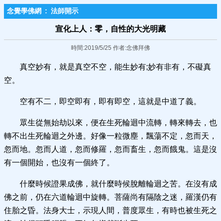
念覺學佛網
:
法師開示
宣化上人：零，自性的大光明藏
時間:2019/5/25 作者:念佛拜佛
真空妙有，就是真空不空，能生妙有;妙有非有，不礙真
空。
空有不二，即空即有，即有即空，這就是中道了義。
眾生從無始劫以來，便在生死輪迴中流轉，轉來轉去，也
轉不出生死輪迴之外邊。好像一粒微塵，飄蕩不定，忽而天，
忽而地。忽而人道，忽而修羅，忽而畜生，忽而餓鬼。這是沒
有一個開始，也沒有一個終了。
什麼時候證果成佛，就什麼時候脫離輪迴之苦。在沒有成
佛之前，仍在六道輪迴中旋轉。菩薩尚有隔陰之迷，羅漢仍有
住胎之昏。法身大士，示現人間，普度眾生，有時也被生死之