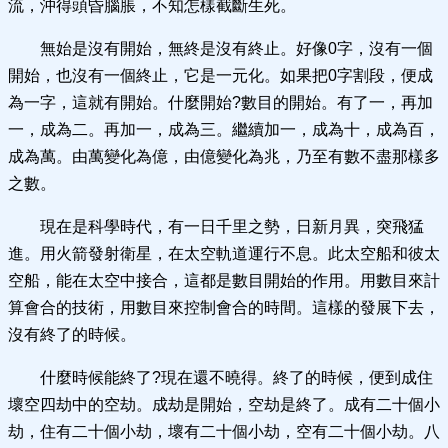
流，沖得頭昏腦脹，不知怎樣截斷生死。
無始是沒有開始，無終是沒有終止。好像0字，沒有一個
開始，也沒有一個終止，它是一元化。如果把0字割段，便成
為一字，這就有開始。什麼開始?數目的開始。有了一，再加
一，成為二。再加一，成為三。繼續加一，成為十，成為百，
成為萬。由萬變化為億，由億變化為兆，乃至有數不盡那樣多
之數。
現在是科學時代，有一日千里之勢，日新月異，突飛猛
進。用火箭發射衛星，在太空軌道運行不息。此太空船和彼太
空船，能在太空中接合，這都是數目開始的作用。用數目來計
算會合的技術，用數目來控制會合的時間。這樣的發展下去，
沒有終了的時候。
什麼時候能終了?現在還不曉得。終了的時候，便到成住
壞空四劫中的空劫。成劫是開始，空劫是終了。成有二十個小
劫，住有二十個小劫，壞有二十個小劫，空有二十個小劫。八