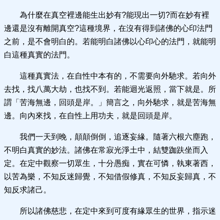
為什麼在真空裡邊能生出妙有?能現出一切?而在妙有裡
邊還是沒有離開真空?這種境界，在沒有得到諸佛的心印法門
之前，是不會明白的。若能明白諸佛以心印心的法門，就能明
白這種真實的法門。
這種真實法，在自性中本有的，不需要向外馳求。若向外
去找，找八萬大劫，也找不到。若能迴光返照，當下就是。所
謂「苦海無邊，回頭是岸。」簡言之，向外馳求，就是苦海無
邊。向內來找，在自性上用功夫，就是回頭是岸。
我們一天到晚，顛顛倒倒，追逐妄緣。隨著六根六塵跑，
不明白真實的妙法。諸佛在常寂光淨土中，結雙跏趺坐而入
定。在定中觀察一切眾生，十分愚痴，實在可憐，執東著西，
以苦為樂，不知反迷歸覺，不知借假修真，不知反妄歸真，不
知反求諸己。
所以諸佛慈悲，在定中來到可度有緣眾生的世界，指示迷