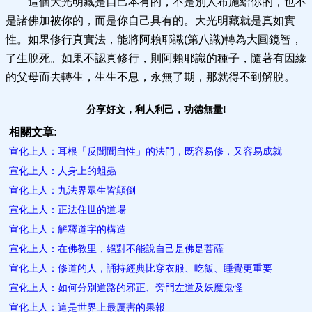
這個大光明藏是自己本有的，不是別人布施給你的，也不
是諸佛加被你的，而是你自己具有的。大光明藏就是真如實
性。如果修行真實法，能將阿賴耶識(第八識)轉為大圓鏡智，
了生脫死。如果不認真修行，則阿賴耶識的種子，隨著有因緣
的父母而去轉生，生生不息，永無了期，那就得不到解脫。
分享好文，利人利己，功德無量!
相關文章:
宣化上人：耳根「反聞聞自性」的法門，既容易修，又容易成就
宣化上人：人身上的蛆蟲
宣化上人：九法界眾生皆顛倒
宣化上人：正法住世的道場
宣化上人：解釋道字的構造
宣化上人：在佛教里，絕對不能說自己是佛是菩薩
宣化上人：修道的人，誦持經典比穿衣服、吃飯、睡覺更重要
宣化上人：如何分別道路的邪正、旁門左道及妖魔鬼怪
宣化上人：這是世界上最厲害的果報