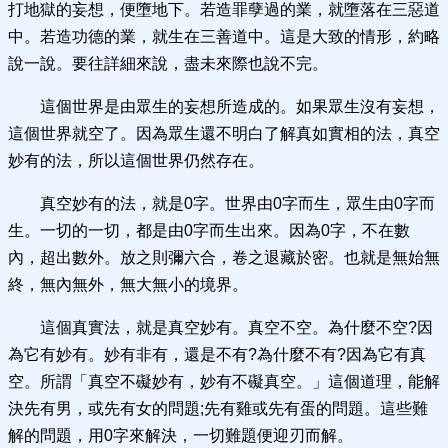
打地獄的妄想，便墮地下。若造罪孽過的業，就墮落在三惡道
中。若造功德的業，就生在三善道中。這是大致的情形，約略
說一說。要往詳細來說，盡未來際也說不完。
這個世界是由眾生的妄想所造成的。如果眾生沒有妄想，
這個世界就空了。因為眾生還不明白了解真如實相的法，真空
妙有的法，所以這個世界仍然存在。
真空妙有的法，就是0字。世界由0字而生，眾生由0字而
生。一切的一切，都是由0字而生出來。因為0字，不在數
內，超出數外。放之則彌六合，卷之退藏於密。也就是無始無
終，無內無外，無大無小的境界。
這個真實法，就是真空妙有。真空不空。為什麼不空?因
為它有妙有。妙有非有，還是不有?為什麼不有?因為它有真
空。所謂「真空不礙妙有，妙有不礙真空。」這個道理，能解
決先有男，或先有女的問題;先有雞或先有蛋的問題。這些難
解的問題，用0字來解決，一切難題便迎刃而解。