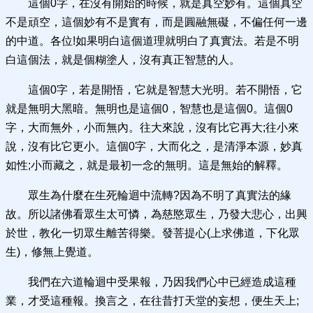
這個0字，在沒有開始的時候，就是真空妙有。這個真空
不是頑空，這個妙有不是實有，而是圓融無礙，不偏任何一邊
的中道。各位!如果明白這個道理就明白了真實法。若是不明
白這個法，就是個糊塗人，沒有真正智慧的人。
這個0字，若是開悟，它就是智慧大光明。若不開悟，它
就是無明大黑暗。無明也是這個0，智慧也是這個0。這個0
字，大而無外，小而無內。往大來說，沒有比它再大;往小來
說，沒有比它更小。這個0字，大而化之，是清淨本源，妙真
如性;小而藏之，就是最初一念的無明。這是無始的解釋。
眾生為什麼在生死輪迴中流轉?因為不明了真實法的緣
故。所以諸佛看眾生太可憐，為慈愍眾生，乃發大悲心，出興
於世，教化一切眾生離苦得樂。發菩提心(上求佛道，下化眾
生)，修無上覺道。
我們在六道輪迴中受果報，乃因我們心中已經造成這種
業，才受這種報。換言之，在往昔打天堂的妄想，便生天上;